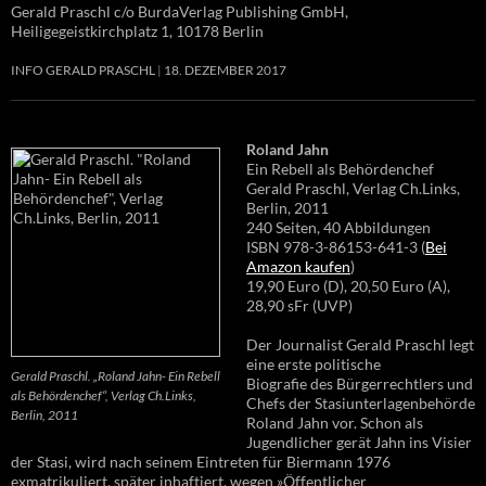
Gerald Praschl c/o BurdaVerlag Publishing GmbH,
Heiligegeistkirchplatz 1, 10178 Berlin
INFO GERALD PRASCHL
18. DEZEMBER 2017
Roland Jahn
Ein Rebell als Behördenchef
Gerald Praschl, Verlag Ch.Links,
Berlin, 2011
240 Seiten, 40 Abbildungen
ISBN 978-3-86153-641-3 (
Bei
Amazon kaufen
)
19,90 Euro (D), 20,50 Euro (A),
28,90 sFr (UVP)
Der Journalist Gerald Praschl legt
eine erste politische
Gerald Praschl. „Roland Jahn- Ein Rebell
Biografie des Bürgerrechtlers und
als Behördenchef“, Verlag Ch.Links,
Chefs der Stasiunterlagenbehörde
Berlin, 2011
Roland Jahn vor. Schon als
Jugendlicher gerät Jahn ins Visier
der Stasi, wird nach seinem Eintreten für Biermann 1976
exmatrikuliert, später inhaftiert, wegen »Öffentlicher