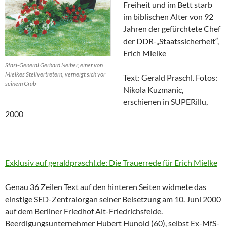
Freiheit und im Bett starb
im biblischen Alter von 92
Jahren der gefürchtete Chef
der DDR-„Staatssicherheit“,
Erich Mielke
Stasi-General Gerhard Neiber, einer von
Mielkes Stellvertretern, verneigt sich vor
Text: Gerald Praschl. Fotos:
seinem Grab
Nikola Kuzmanic,
erschienen in SUPERillu,
2000
Exklusiv auf geraldpraschl.de: Die Trauerrede für Erich Mielke
Genau 36 Zeilen Text auf den hinteren Seiten widmete das
einstige SED-Zentralorgan seiner Beisetzung am 10. Juni 2000
auf dem Berliner Friedhof Alt-Friedrichsfelde.
Beerdigungsunternehmer Hubert Hunold (60), selbst Ex-MfS-