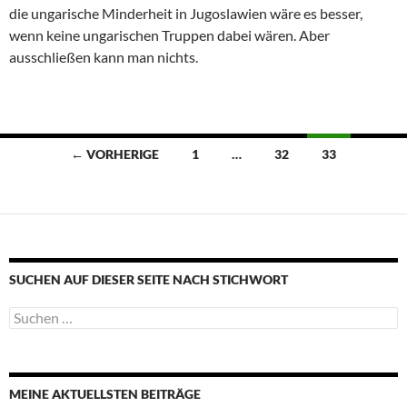
die ungarische Minderheit in Jugoslawien wäre es besser,
wenn keine ungarischen Truppen dabei wären. Aber
ausschließen kann man nichts.
Beitragsnavigation
← VORHERIGE
1
…
32
33
SUCHEN AUF DIESER SEITE NACH STICHWORT
Suche
nach:
MEINE AKTUELLSTEN BEITRÄGE