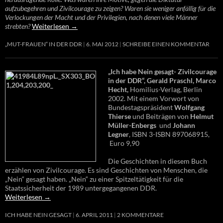
aufzubegehren und Zivilcourage zu zeigen? Waren sie weniger anfällig für die
Verlockungen der Macht und der Privilegien, nach denen viele Männer
strebten?
Weiterlesen
→
„MUT-FRAUEN“ IN DER DDR
6. MAI 2012
SCHREIBE EINEN KOMMENTAR
„Ich habe Nein gesagt- Zivilcourage
in der DDR“, Gerald Praschl, Marco
Hecht,
Homilius-Verlag, Berlin
2002. Mit einem Vorwort von
Bundestagspräsident
Wolfgang
Thierse
und Beiträgen von
Helmut
Müller-Enbergs
und
Johann
Legner
, ISBN 3-ISBN 897068915,
Euro 9,90
Die Geschichten in diesem Buch
erzählen von Zivilcourage. Es sind Geschichten von Menschen, die
„Nein“ gesagt haben. „Nein“ zu einer Spitzeltätigkeit für die
Staatssicherheit der 1989 untergegangenen DDR.
Weiterlesen
→
ICH HABE NEIN GESAGT
6. APRIL 2011
2 KOMMENTARE