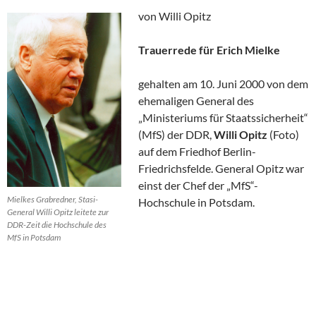
von Willi Opitz
Trauerrede für Erich Mielke
gehalten am 10. Juni 2000 von dem
ehemaligen General des
„Ministeriums für Staatssicherheit“
(MfS) der DDR,
Willi Opitz
(Foto)
auf dem Friedhof Berlin-
Friedrichsfelde. General Opitz war
einst der Chef der „MfS“-
Mielkes Grabredner, Stasi-
Hochschule in Potsdam.
General Willi Opitz leitete zur
DDR-Zeit die Hochschule des
MfS in Potsdam