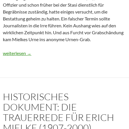
Offizier und schon früher bei der Stasi dienstlich für
Begräbnisse zuständig, hatte einiges versucht, um die
Bestattung geheim zu halten. Ein falscher Termin sollte
Journalisten in die Irre führen. Kein Aushang wies auf den
wirklichen Zeitpunkt hin. Und aus Furcht vor Grabschändung
kam Mielkes Urne ins anonyme Urnen-Grab.
Erich Mielke: Wer weinte um den Herrn der Angst?
weiterlesen
→
HISTORISCHES
DOKUMENT: DIE
TRAUERREDE FÜR ERICH
MIELKE (1907-2000)