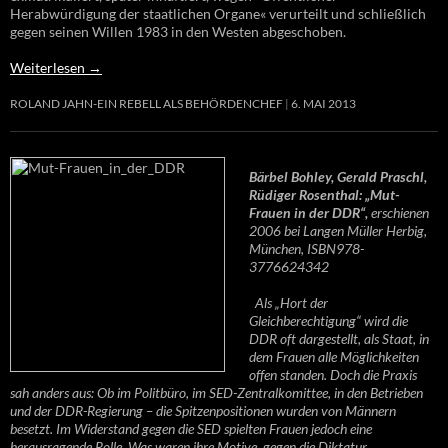
Herabwürdigung der staatlichen Organe« verurteilt und schließlich
gegen seinen Willen 1983 in den Westen abgeschoben.
Weiterlesen
→
ROLAND JAHN-EIN REBELL ALS BEHÖRDENCHEF
6. MAI 2013
Bärbel Bohley, Gerald Praschl,
Rüdiger Rosenthal: „Mut-
Frauen in der DDR“,
erschienen
2006 bei Langen Müller Herbig,
München, ISBN978-
3776624342
Als „Hort der
Gleichberechtigung“ wird die
DDR oft dargestellt, als Staat, in
dem Frauen alle Möglichkeiten
offen standen. Doch die Praxis
sah anders aus: Ob im Politbüro, im SED-Zentralkomittee, in den Betrieben
und der DDR-Regierung – die Spitzenpositionen wurden von Männern
besetzt. Im Widerstand gegen die SED spielten Frauen jedoch eine
herausragende Rolle. Was waren ihre Motive, gegen die Diktatur