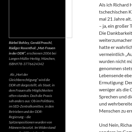
Als ich Richard 
tschechischen K
mal 21 Jahre alt.
– ja, ein großer
Die Dankbarkeit 
weiterzumachen.
Bärbel Bohley, Gerald Praschl,
hatte er wahrlic
Rüdiger Rosenthal: „Mut-Frauen
in der DDR“,
erschienen 2006 bei
vermeintlich „Au
Langen Müller Herbig, München,
wurden nicht mü
ISBN978-3776624342
genommen stets d
Als „Hort der
Lebensende ebenf
Gleichberechtigung“ wird die
Ermutigung: Der 
DDR oft dargestellt, als Staat, in
weniger als die 
dem Frauen alle Möglichkeiten
offen standen. Doch die Praxis
Sprechen und di
sah anders aus: Ob im Politbüro,
und wehrbereite
im SED-Zentralkomittee, in den
Menschen zu err
Betrieben und der DDR-
Regierung – die
Spitzenpositionen wurden von
Und Nein, Richar
Männern besetzt. Im Widerstand
sondern im Gegen