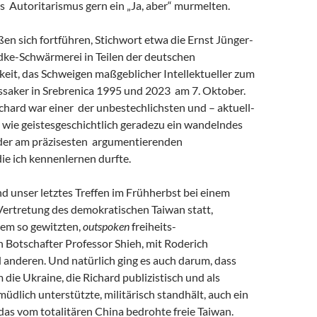
s Autoritarismus gern ein „Ja, aber“ murmelten.
eßen sich fortführen, Stichwort etwa die Ernst Jünger-
ke-Schwärmerei in Teilen der deutschen
keit, das Schweigen maßgeblicher Intellektueller zum
saker in Srebrenica 1995 und 2023 am 7. Oktober.
chard war einer der unbestechlichsten und – aktuell-
 wie geistesgeschichtlich geradezu ein wandelndes
 der am präzisesten argumentierenden
 die ich kennenlernen durfte.
and unser letztes Treffen im Frühherbst bei einem
Vertretung des demokratischen Taiwan statt,
em so gewitzten,
outspoken
freiheits-
 Botschafter Professor Shieh, mit Roderich
 anderen. Und natürlich ging es auch darum, dass
m die Ukraine, die Richard publizistisch und als
müdlich unterstützte, militärisch standhält, auch ein
r das vom totalitären China bedrohte freie Taiwan.