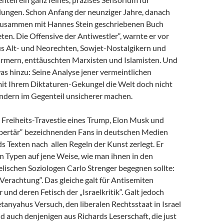
dungen. Schon Anfang der neunziger Jahre, danach
zusammen mit Hannes Stein geschriebenen Buch
en. Die Offensive der Antiwestler“, warnte er vor
us Alt- und Neorechten, Sowjet-Nostalgikern und
mern, enttäuschten Marxisten und Islamisten. Und
as hinzu: Seine Analyse jener vermeintlichen
 mit Ihrem Diktaturen-Gekungel die Welt doch nicht
ondern im Gegenteil unsicherer machen.
e Freiheits-Travestie eines Trump, Elon Musk und
libertär“ bezeichnenden Fans in deutschen Medien
s Texten nach allen Regeln der Kunst zerlegt. Er
n Typen auf jene Weise, wie man ihnen in den
lischen Soziologen Carlo Strenger begegnen sollte:
r Verachtung“. Das gleiche galt für Antisemiten
 und deren Fetisch der „Israelkritik“. Galt jedoch
anyahus Versuch, den liberalen Rechtsstaat in Israel
nd auch denjenigen aus Richards Leserschaft, die just