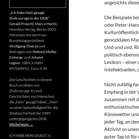
angesichts diese
„Ich habe Nein gesagt-
Die Beispiele li
Zivilcourage in der DDR“,
Gerald Praschl, Marco Hecht,
oder Peter-Hand
Homilius-Verlag, Berlin 2002.
Kulturöffentlich
Mit einem Vorwort von
genozidalen Mas
Bundestagspräsident
Wolfgang Thierse
und
Und und und. Ri
Beiträgen von
Helmut Müller-
politisch ebenso
Enbergs
und
Johann
Lexikon – einer
Legner
, ISBN 3-ISBN
897068915, Euro 9,90
Intellektuellen,
Die Geschichten in diesem
Nicht zufällig f
Buch erzählen von
Zivilcourage. Es sind
Empfang in der 
Geschichten von Menschen,
zusammen mit d
die „Nein“ gesagt haben. „Nein“
enthusiastischen
zu einer Spitzeltätigkeit für die
Staatssicherheit der 1989
Kiesewetter und
untergegangenen DDR.
jeder Tag, an de
Weiterlesen
→
Aktivist so uner
guter Tag ist fü
ICH HABE NEIN GESAGT
6.