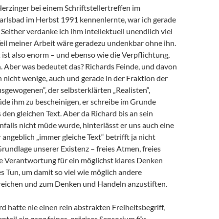
Herzinger bei einem Schriftstellertreffen im
arlsbad im Herbst 1991 kennenlernte, war ich gerade
 Seither verdanke ich ihm intellektuell unendlich viel
 Teil meiner Arbeit wäre geradezu undenkbar ohne ihn.
ist also enorm – und ebenso wie die Verpflichtung,
 Aber was bedeutet das? Richards Feinde, und davon
h nicht wenige, auch und gerade in der Fraktion der
sgewogenen“, der selbsterklärten „Realisten“,
de ihm zu bescheinigen, er schreibe im Grunde
en gleichen Text. Aber da Richard bis an sein
alls nicht müde wurde, hinterlässt er uns auch eine
angeblich „immer gleiche Text“ betrifft ja nicht
Grundlage unserer Existenz – freies Atmen, freies
e Verantwortung für ein möglichst klares Denken
s Tun, um damit so viel wie möglich andere
eichen und zum Denken und Handeln anzustiften.
d hatte nie einen rein abstrakten Freiheitsbegriff,
teil ein ganz feines, präzises Sensorium für