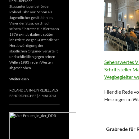
und Chefs der
Stasiunterlagenbehörde
Roland Jahn vor. Schon als
Jugendlicher gerät Jahn ins
Visier der Stasi, wird nach
seinem Eintreten für Biermann
1976 exmatrikuliert, später
inhaftiert, wegen »Öffentlicher
Herabwürdigung der
staatlichen Organe« verurteilt
und schließlich gegen seinen
Sehenswertes Vi
Willen 1983 in den Westen
abgeschoben.
Schriftsteller M
Wegbegleiter wa
Weiterlesen
→
ROLAND JAHN-EIN REBELL ALS
Hier die Rede vo
BEHÖRDENCHEF
6. MAI 2013
Herzinger im Wo
Grabrede für Ri