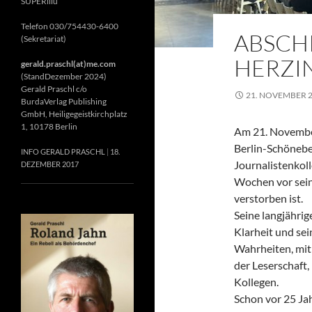
SUPERillu
Telefon 030/754430-6400
ABSCH
(Sekretariat)
HERZIN
gerald.praschl(at)me.com
(StandDezember 2024)
Gerald Praschl c/o
21. NOVEMBER 
BurdaVerlag Publishing
GmbH, Heiligegeistkirchplatz
1, 10178 Berlin
Am 21. November
Berlin-Schönebe
INFO GERALD PRASCHL
18.
Journalistenkol
DEZEMBER 2017
Wochen vor sein
verstorben ist.
Seine langjährig
Klarheit und se
Wahrheiten, mit 
der Leserschaft
Kollegen.
Schon vor 25 Jah