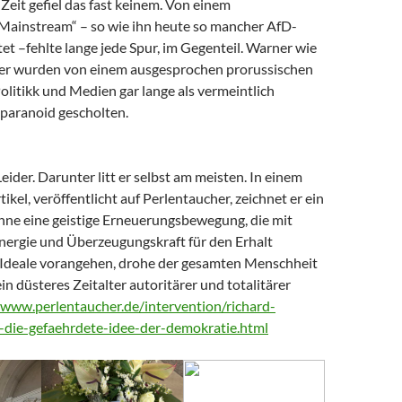
Zeit gefiel das fast keinem. Von einem
 Mainstream“ – so wie ihn heute so mancher AfD-
t –fehlte lange jede Spur, im Gegenteil. Warner wie
er wurden von einem ausgesprochen prorussischen
litikk und Medien gar lange als vermeintlich
paranoid gescholten.
Leider. Darunter litt er selbst am meisten. In einem
tikel, veröffentlicht auf Perlentaucher, zeichnet er ein
Ohne eine geistige Erneuerungsbewegung, die mit
nergie und Überzeugungskraft für den Erhalt
Ideale vorangehen, drohe der gesamten Menschheit
ein düsteres Zeitalter autoritärer und totalitärer
/www.perlentaucher.de/intervention/richard-
-die-gefaehrdete-idee-der-demokratie.html