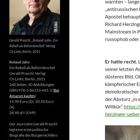
warnten – lange 
„antirussischen
Apostel behaupte
Richard Herzing
Mainstream in Po
russophob oder 
Gerald Praschl. „Roland Jahn- Ein
Rebell als Behördenchef“, Verlag
Ch.Links, Berlin, 2011
Er hatte recht.
Roland Jahn
Ein Rebell als Behördenchef
seiner letzten Ar
Gerald Praschl, Verlag
düsteres Bild. 
Ch.Links, Berlin, 2011
kämpferischer E
240 Seiten, 40 Abbildungen
ISBN 978-3-86153-641-3 (
Bei
demokratischer 
Amazon kaufen
)
der Absturz „in 
19,90 Euro (D), 20,50 Euro
Willkür.“
https:/
(A),
28,90 sFr (UVP)
herzinger-ueber
Der Journalist Gerald Praschl
legt eine erste politische
Biografie des Bürgerrechtlers