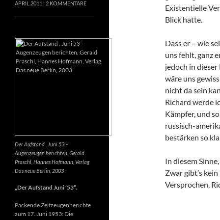
APRIL 2011
2 KOMMENTARE
Existentielle Ve
Blick hatte.
Dass er – wie se
uns fehlt, ganz e
jedoch in dieser
wäre uns gewiss
nicht da sein k
Richard werde ic
Kämpfer, und so 
russisch-amerik
bestärken so kla
Der Aufstand . Juni 53 –
Augenzeugen berichten, Gerald
In diesem Sinne
Praschl, Hannes Hofmann, Verlag
Das neue Berlin, 2003
Zwar gibt’s kein
Versprochen, Ri
„Der Aufstand Juni ’53“.
Packende Zeitzeugenberichte
zum 17. Juni 1953: Die