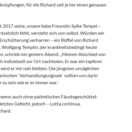
rknüpfungen, für die Richard seit je her einen genauen
it 2017 seine, unsere liebe Freundin Sylke Tempel –
ntsetzlich fehlt, versteht sich von selbst. Würden wir
 Erschütterung verharren – ein Rüffel von Richard
. Wolfgang Templin, der krankheitsbedingt heute
ann, schrieb mir gestern Abend: „Meinen Abschied von
h individuell vor Ort nachholen. Er war ein tapferer
wird er mir nah bleiben. Die jüngsten unsäglichen
anischen `Verhandlungssignale` sollten uns darin
r zu sein wie er es immer war.´
, wenn auch ohne pathetisches Fäustegeschüttel:
 letztes Gefecht, jedoch – Lotta continua.
chard.