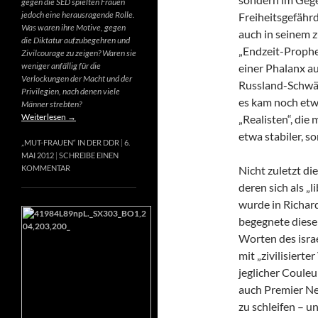
gegen die SED spielten Frauen
jedoch eine herausragende Rolle.
Freiheitsgefähr
Was waren ihre Motive, gegen
auch in seinem 
die Diktatur aufzubegehren und
„Endzeit-Prophet
Zivilcourage zu zeigen? Waren sie
weniger anfällig für die
einer Phalanx a
Verlockungen der Macht und der
Russland-Schwär
Privilegien, nach denen viele
es kam noch etw
Männer strebten?
Weiterlesen
→
„Realisten“, die
etwa stabiler, s
„MUT-FRAUEN“ IN DER DDR
6.
MAI 2012
SCHREIBE EINEN
Nicht zuletzt di
KOMMENTAR
deren sich als „
wurde in Richard
begegnete diese
Worten des israe
mit „zivilisierte
jeglicher Couleur
auch Premier Net
zu schleifen – u