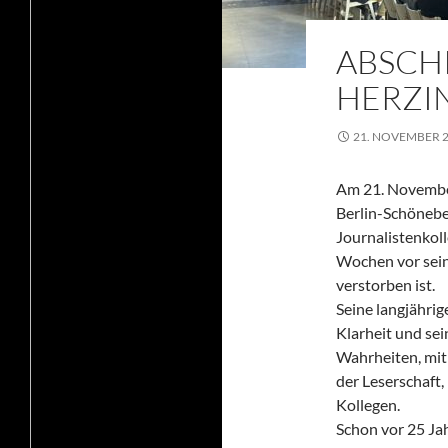
ABSCH
HERZIN
21. NOVEMBER 
Am 21. November
Berlin-Schönebe
Journalistenkol
Wochen vor sein
verstorben ist.
Seine langjährig
Klarheit und se
Wahrheiten, mit 
der Leserschaft
Kollegen.
Schon vor 25 Jah