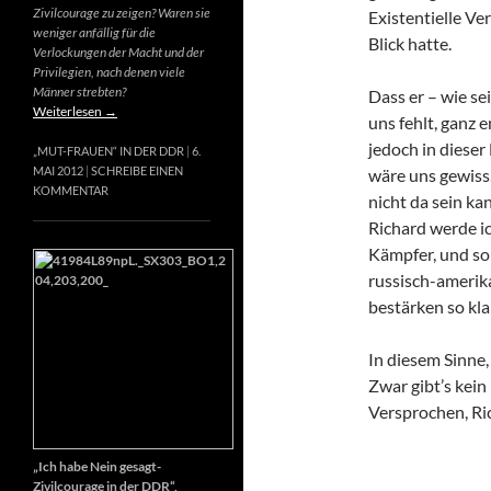
Zivilcourage zu zeigen? Waren sie
Existentielle Ve
weniger anfällig für die
Blick hatte.
Verlockungen der Macht und der
Privilegien, nach denen viele
Männer strebten?
Dass er – wie se
Weiterlesen
→
uns fehlt, ganz e
jedoch in dieser
„MUT-FRAUEN“ IN DER DDR
6.
MAI 2012
SCHREIBE EINEN
wäre uns gewiss
KOMMENTAR
nicht da sein k
Richard werde ic
Kämpfer, und so 
russisch-amerik
bestärken so kla
In diesem Sinne
Zwar gibt’s kein
Versprochen, Ri
„Ich habe Nein gesagt-
Zivilcourage in der DDR“,