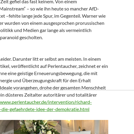
Zeit gefiel das fast keinem. Von einem
 Mainstream“ – so wie ihn heute so mancher AfD-
t –fehlte lange jede Spur, im Gegenteil. Warner wie
er wurden von einem ausgesprochen prorussischen
litikk und Medien gar lange als vermeintlich
paranoid gescholten.
Leider. Darunter litt er selbst am meisten. In einem
tikel, veröffentlicht auf Perlentaucher, zeichnet er ein
Ohne eine geistige Erneuerungsbewegung, die mit
nergie und Überzeugungskraft für den Erhalt
Ideale vorangehen, drohe der gesamten Menschheit
ein düsteres Zeitalter autoritärer und totalitärer
/www.perlentaucher.de/intervention/richard-
-die-gefaehrdete-idee-der-demokratie.html