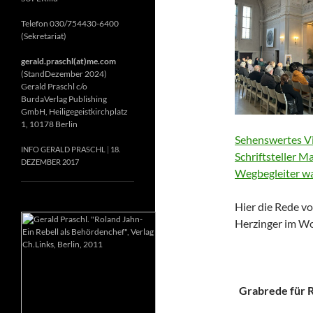
Telefon 030/754430-6400
(Sekretariat)
gerald.praschl(at)me.com
(StandDezember 2024)
Gerald Praschl c/o
BurdaVerlag Publishing
GmbH, Heiligegeistkirchplatz
1, 10178 Berlin
Sehenswertes Vi
INFO GERALD PRASCHL
18.
Schriftsteller M
DEZEMBER 2017
Wegbegleiter wa
Hier die Rede vo
Herzinger im Wo
Grabrede für Ri