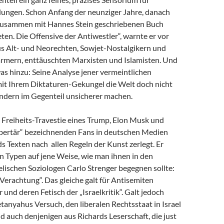
dungen. Schon Anfang der neunziger Jahre, danach
zusammen mit Hannes Stein geschriebenen Buch
en. Die Offensive der Antiwestler“, warnte er vor
us Alt- und Neorechten, Sowjet-Nostalgikern und
mern, enttäuschten Marxisten und Islamisten. Und
as hinzu: Seine Analyse jener vermeintlichen
 mit Ihrem Diktaturen-Gekungel die Welt doch nicht
ondern im Gegenteil unsicherer machen.
e Freiheits-Travestie eines Trump, Elon Musk und
libertär“ bezeichnenden Fans in deutschen Medien
s Texten nach allen Regeln der Kunst zerlegt. Er
n Typen auf jene Weise, wie man ihnen in den
lischen Soziologen Carlo Strenger begegnen sollte:
r Verachtung“. Das gleiche galt für Antisemiten
 und deren Fetisch der „Israelkritik“. Galt jedoch
anyahus Versuch, den liberalen Rechtsstaat in Israel
nd auch denjenigen aus Richards Leserschaft, die just