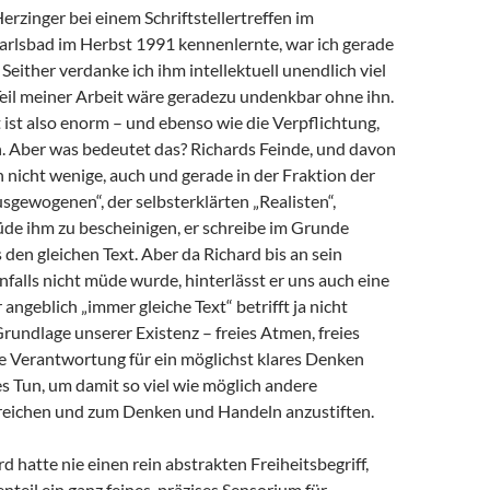
Herzinger bei einem Schriftstellertreffen im
arlsbad im Herbst 1991 kennenlernte, war ich gerade
 Seither verdanke ich ihm intellektuell unendlich viel
 Teil meiner Arbeit wäre geradezu undenkbar ohne ihn.
ist also enorm – und ebenso wie die Verpflichtung,
 Aber was bedeutet das? Richards Feinde, und davon
h nicht wenige, auch und gerade in der Fraktion der
sgewogenen“, der selbsterklärten „Realisten“,
de ihm zu bescheinigen, er schreibe im Grunde
en gleichen Text. Aber da Richard bis an sein
alls nicht müde wurde, hinterlässt er uns auch eine
angeblich „immer gleiche Text“ betrifft ja nicht
Grundlage unserer Existenz – freies Atmen, freies
e Verantwortung für ein möglichst klares Denken
s Tun, um damit so viel wie möglich andere
eichen und zum Denken und Handeln anzustiften.
d hatte nie einen rein abstrakten Freiheitsbegriff,
teil ein ganz feines, präzises Sensorium für