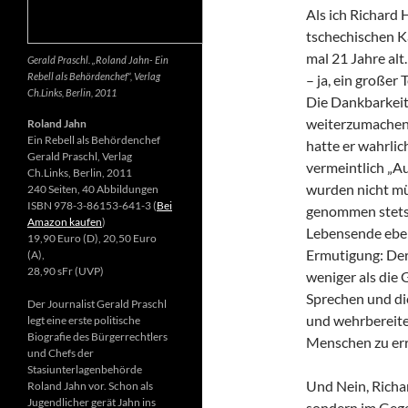
Als ich Richard 
tschechischen K
mal 21 Jahre alt.
Gerald Praschl. „Roland Jahn- Ein
Rebell als Behördenchef“, Verlag
– ja, ein großer
Ch.Links, Berlin, 2011
Die Dankbarkeit 
weiterzumachen.
Roland Jahn
Ein Rebell als Behördenchef
hatte er wahrlic
Gerald Praschl, Verlag
vermeintlich „Au
Ch.Links, Berlin, 2011
wurden nicht mü
240 Seiten, 40 Abbildungen
ISBN 978-3-86153-641-3 (
Bei
genommen stets d
Amazon kaufen
)
Lebensende ebenf
19,90 Euro (D), 20,50 Euro
Ermutigung: Der 
(A),
28,90 sFr (UVP)
weniger als die 
Sprechen und di
Der Journalist Gerald Praschl
und wehrbereite
legt eine erste politische
Biografie des Bürgerrechtlers
Menschen zu err
und Chefs der
Stasiunterlagenbehörde
Und Nein, Richar
Roland Jahn vor. Schon als
Jugendlicher gerät Jahn ins
sondern im Gegen