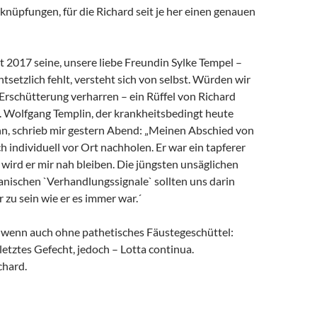
rknüpfungen, für die Richard seit je her einen genauen
it 2017 seine, unsere liebe Freundin Sylke Tempel –
ntsetzlich fehlt, versteht sich von selbst. Würden wir
 Erschütterung verharren – ein Rüffel von Richard
. Wolfgang Templin, der krankheitsbedingt heute
ann, schrieb mir gestern Abend: „Meinen Abschied von
h individuell vor Ort nachholen. Er war ein tapferer
wird er mir nah bleiben. Die jüngsten unsäglichen
anischen `Verhandlungssignale` sollten uns darin
r zu sein wie er es immer war.´
, wenn auch ohne pathetisches Fäustegeschüttel:
 letztes Gefecht, jedoch – Lotta continua.
chard.