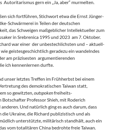
s Autoritarismus gern ein „Ja, aber“ murmelten.
eßen sich fortführen, Stichwort etwa die Ernst Jünger-
ke-Schwärmerei in Teilen der deutschen
keit, das Schweigen maßgeblicher Intellektueller zum
saker in Srebrenica 1995 und 2023 am 7. Oktober.
chard war einer der unbestechlichsten und – aktuell-
 wie geistesgeschichtlich geradezu ein wandelndes
 der am präzisesten argumentierenden
 die ich kennenlernen durfte.
and unser letztes Treffen im Frühherbst bei einem
Vertretung des demokratischen Taiwan statt,
em so gewitzten,
outspoken
freiheits-
 Botschafter Professor Shieh, mit Roderich
 anderen. Und natürlich ging es auch darum, dass
m die Ukraine, die Richard publizistisch und als
müdlich unterstützte, militärisch standhält, auch ein
r das vom totalitären China bedrohte freie Taiwan.