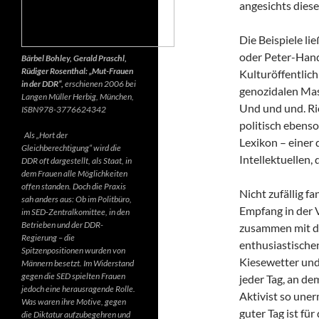
angesichts diese
Die Beispiele li
oder Peter-Hand
Bärbel Bohley, Gerald Praschl,
Rüdiger Rosenthal: „Mut-Frauen
Kulturöffentlich
in der DDR“,
erschienen 2006 bei
genozidalen Mas
Langen Müller Herbig, München,
Und und und. Ri
ISBN978-3776624342
politisch ebenso
Als „Hort der
Lexikon – einer
Gleichberechtigung“ wird die
Intellektuellen,
DDR oft dargestellt, als Staat, in
dem Frauen alle Möglichkeiten
offen standen. Doch die Praxis
Nicht zufällig f
sah anders aus: Ob im Politbüro,
Empfang in der 
im SED-Zentralkomittee, in den
Betrieben und der DDR-
zusammen mit d
Regierung – die
enthusiastischen
Spitzenpositionen wurden von
Kiesewetter und
Männern besetzt. Im Widerstand
gegen die SED spielten Frauen
jeder Tag, an de
jedoch eine herausragende Rolle.
Aktivist so uner
Was waren ihre Motive, gegen
guter Tag ist fü
die Diktatur aufzubegehren und