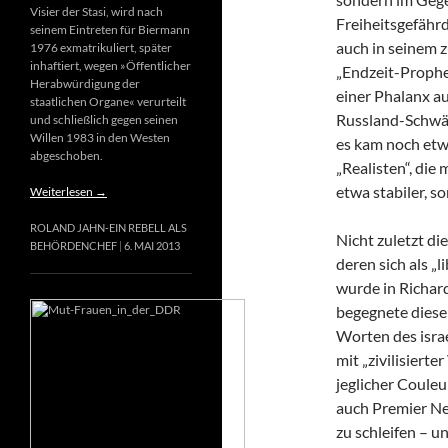
Visier der Stasi, wird nach
Freiheitsgefähr
seinem Eintreten für Biermann
auch in seinem 
1976 exmatrikuliert, später
inhaftiert, wegen »Öffentlicher
„Endzeit-Prophet
Herabwürdigung der
einer Phalanx a
staatlichen Organe« verurteilt
Russland-Schwär
und schließlich gegen seinen
Willen 1983 in den Westen
es kam noch etw
abgeschoben.
„Realisten“, die
etwa stabiler, s
Weiterlesen
→
ROLAND JAHN-EIN REBELL ALS
Nicht zuletzt di
BEHÖRDENCHEF
6. MAI 2013
deren sich als „
wurde in Richard
begegnete diese
Worten des israe
mit „zivilisierte
jeglicher Couleur
auch Premier Net
zu schleifen – u