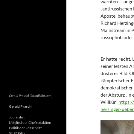
warnten – lange 
„antirussischen
Apostel behaupte
Richard Herzing
Mainstream in Po
russophob oder 
Er hatte recht.
seiner letzten Ar
düsteres Bild. 
kämpferischer E
demokratischer 
der Absturz „in 
Gerald Praschl (fotonikola.com)
Willkür.“
https:/
Gerald Praschl
herzinger-ueber
Journalist
Mitglied der Chefredaktion –
Politik der Zeitschrift
SUPERillu