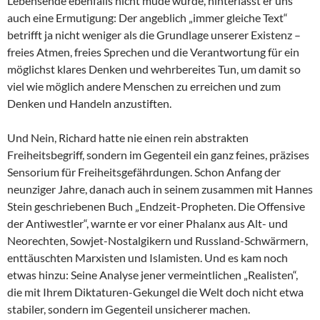
Lebensende ebenfalls nicht müde wurde, hinterlässt er uns
auch eine Ermutigung: Der angeblich „immer gleiche Text“
betrifft ja nicht weniger als die Grundlage unserer Existenz –
freies Atmen, freies Sprechen und die Verantwortung für ein
möglichst klares Denken und wehrbereites Tun, um damit so
viel wie möglich andere Menschen zu erreichen und zum
Denken und Handeln anzustiften.
Und Nein, Richard hatte nie einen rein abstrakten
Freiheitsbegriff, sondern im Gegenteil ein ganz feines, präzises
Sensorium für Freiheitsgefährdungen. Schon Anfang der
neunziger Jahre, danach auch in seinem zusammen mit Hannes
Stein geschriebenen Buch „Endzeit-Propheten. Die Offensive
der Antiwestler“, warnte er vor einer Phalanx aus Alt- und
Neorechten, Sowjet-Nostalgikern und Russland-Schwärmern,
enttäuschten Marxisten und Islamisten. Und es kam noch
etwas hinzu: Seine Analyse jener vermeintlichen „Realisten“,
die mit Ihrem Diktaturen-Gekungel die Welt doch nicht etwa
stabiler, sondern im Gegenteil unsicherer machen.