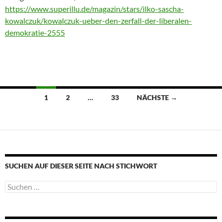
https://www.superillu.de/magazin/stars/ilko-sascha-
kowalczuk/kowalczuk-ueber-den-zerfall-der-liberalen-
demokratie-2555
Beitragsnavigation
1
2
…
33
NÄCHSTE →
SUCHEN AUF DIESER SEITE NACH STICHWORT
Suche
nach: