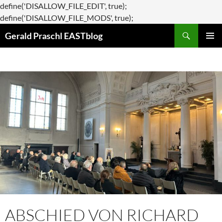
define('DISALLOW_FILE_EDIT', true);
Zum
define('DISALLOW_FILE_MODS', true);
Suchen
Inhalt
Gerald Praschl EASTblog
springen
PRIMÄR
MENÜ
ABSCHIED VON RICHARD