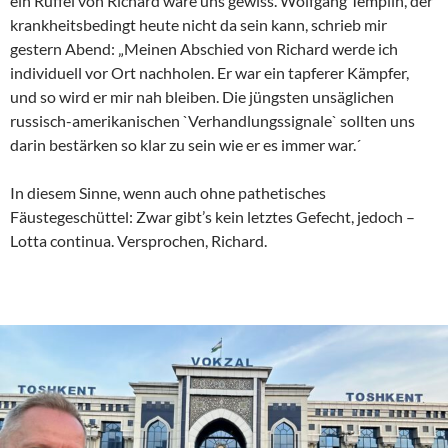
ein Rüffel von Richard wäre uns gewiss. Wolfgang Templin, der
krankheitsbedingt heute nicht da sein kann, schrieb mir
gestern Abend: „Meinen Abschied von Richard werde ich
individuell vor Ort nachholen. Er war ein tapferer Kämpfer,
und so wird er mir nah bleiben. Die jüngsten unsäglichen
russisch-amerikanischen `Verhandlungssignale` sollten uns
darin bestärken so klar zu sein wie er es immer war.´
In diesem Sinne, wenn auch ohne pathetisches
Fäustegeschüttel: Zwar gibt’s kein letztes Gefecht, jedoch –
Lotta continua. Versprochen, Richard.