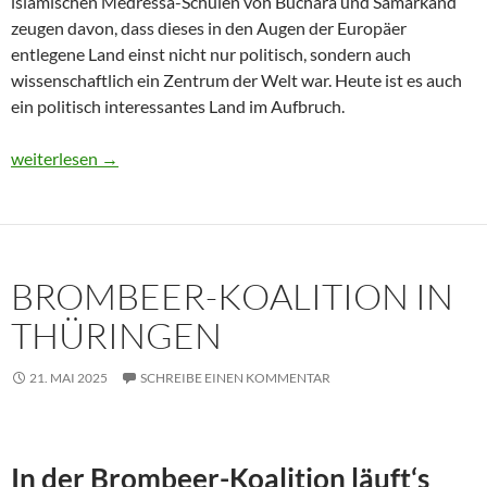
islamischen Medressa-Schulen von Buchara und Samarkand
zeugen davon, dass dieses in den Augen der Europäer
entlegene Land einst nicht nur politisch, sondern auch
wissenschaftlich ein Zentrum der Welt war. Heute ist es auch
ein politisch interessantes Land im Aufbruch.
Usbekistan 2025: Unterwegs in einem Land im Aufbruch
weiterlesen
→
BROMBEER-KOALITION IN
THÜRINGEN
21. MAI 2025
SCHREIBE EINEN KOMMENTAR
In der Brombeer-Koalition läuft‘s