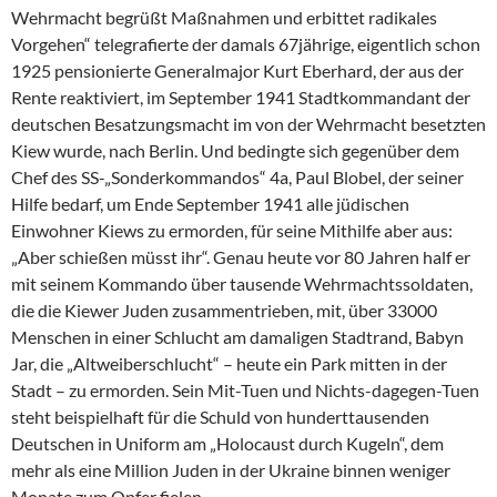
Wehrmacht begrüßt Maßnahmen und erbittet radikales
Vorgehen“ telegrafierte der damals 67jährige, eigentlich schon
1925 pensionierte Generalmajor Kurt Eberhard, der aus der
Rente reaktiviert, im September 1941 Stadtkommandant der
deutschen Besatzungsmacht im von der Wehrmacht besetzten
Kiew wurde, nach Berlin. Und bedingte sich gegenüber dem
Chef des SS-„Sonderkommandos“ 4a, Paul Blobel, der seiner
Hilfe bedarf, um Ende September 1941 alle jüdischen
Einwohner Kiews zu ermorden, für seine Mithilfe aber aus:
„Aber schießen müsst ihr“. Genau heute vor 80 Jahren half er
mit seinem Kommando über tausende Wehrmachtssoldaten,
die die Kiewer Juden zusammentrieben, mit, über 33000
Menschen in einer Schlucht am damaligen Stadtrand, Babyn
Jar, die „Altweiberschlucht“ – heute ein Park mitten in der
Stadt – zu ermorden. Sein Mit-Tuen und Nichts-dagegen-Tuen
steht beispielhaft für die Schuld von hunderttausenden
Deutschen in Uniform am „Holocaust durch Kugeln“, dem
mehr als eine Million Juden in der Ukraine binnen weniger
Monate zum Opfer fielen.