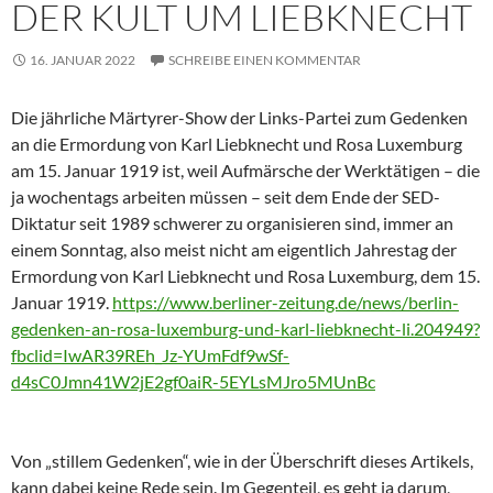
DER KULT UM LIEBKNECHT
16. JANUAR 2022
SCHREIBE EINEN KOMMENTAR
Die jährliche Märtyrer-Show der Links-Partei zum Gedenken
an die Ermordung von Karl Liebknecht und Rosa Luxemburg
am 15. Januar 1919 ist, weil Aufmärsche der Werktätigen – die
ja wochentags arbeiten müssen – seit dem Ende der SED-
Diktatur seit 1989 schwerer zu organisieren sind, immer an
einem Sonntag, also meist nicht am eigentlich Jahrestag der
Ermordung von Karl Liebknecht und Rosa Luxemburg, dem 15.
Januar 1919.
https://www.berliner-zeitung.de/news/berlin-
gedenken-an-rosa-luxemburg-und-karl-liebknecht-li.204949?
fbclid=IwAR39REh_Jz-YUmFdf9wSf-
d4sC0Jmn41W2jE2gf0aiR-5EYLsMJro5MUnBc
Von „stillem Gedenken“, wie in der Überschrift dieses Artikels,
kann dabei keine Rede sein. Im Gegenteil, es geht ja darum,