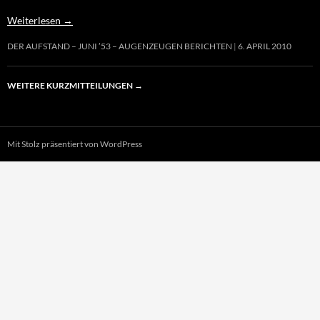
Weiterlesen
→
DER AUFSTAND – JUNI ’53 – AUGENZEUGEN BERICHTEN
6. APRIL 2010
WEITERE KURZMITTEILUNGEN
→
Mit Stolz präsentiert von WordPress