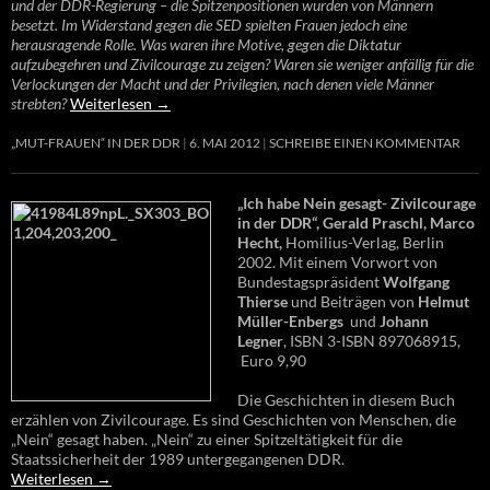
und der DDR-Regierung – die Spitzenpositionen wurden von Männern
besetzt. Im Widerstand gegen die SED spielten Frauen jedoch eine
herausragende Rolle. Was waren ihre Motive, gegen die Diktatur
aufzubegehren und Zivilcourage zu zeigen? Waren sie weniger anfällig für die
Verlockungen der Macht und der Privilegien, nach denen viele Männer
strebten?
Weiterlesen
→
„MUT-FRAUEN“ IN DER DDR
6. MAI 2012
SCHREIBE EINEN KOMMENTAR
„Ich habe Nein gesagt- Zivilcourage
in der DDR“, Gerald Praschl, Marco
Hecht,
Homilius-Verlag, Berlin
2002. Mit einem Vorwort von
Bundestagspräsident
Wolfgang
Thierse
und Beiträgen von
Helmut
Müller-Enbergs
und
Johann
Legner
, ISBN 3-ISBN 897068915,
Euro 9,90
Die Geschichten in diesem Buch
erzählen von Zivilcourage. Es sind Geschichten von Menschen, die
„Nein“ gesagt haben. „Nein“ zu einer Spitzeltätigkeit für die
Staatssicherheit der 1989 untergegangenen DDR.
Weiterlesen
→