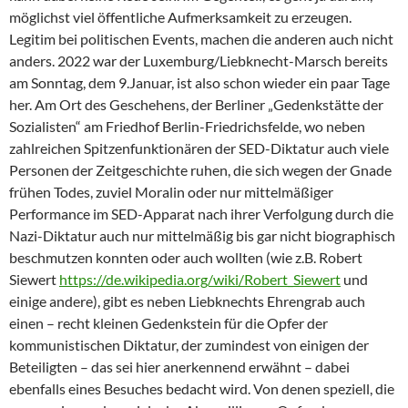
möglichst viel öffentliche Aufmerksamkeit zu erzeugen.
Legitim bei politischen Events, machen die anderen auch nicht
anders. 2022 war der Luxemburg/Liebknecht-Marsch bereits
am Sonntag, dem 9.Januar, ist also schon wieder ein paar Tage
her. Am Ort des Geschehens, der Berliner „Gedenkstätte der
Sozialisten“ am Friedhof Berlin-Friedrichsfelde, wo neben
zahlreichen Spitzenfunktionären der SED-Diktatur auch viele
Personen der Zeitgeschichte ruhen, die sich wegen der Gnade
frühen Todes, zuviel Moralin oder nur mittelmäßiger
Performance im SED-Apparat nach ihrer Verfolgung durch die
Nazi-Diktatur auch nur mittelmäßig bis gar nicht biographisch
beschmutzen konnten oder auch wollten (wie z.B. Robert
Siewert
https://de.wikipedia.org/wiki/Robert_Siewert
und
einige andere), gibt es neben Liebknechts Ehrengrab auch
einen – recht kleinen Gedenkstein für die Opfer der
kommunistischen Diktatur, der zumindest von einigen der
Beteiligten – das sei hier anerkennend erwähnt – dabei
ebenfalls eines Besuches bedacht wird. Von denen speziell, die