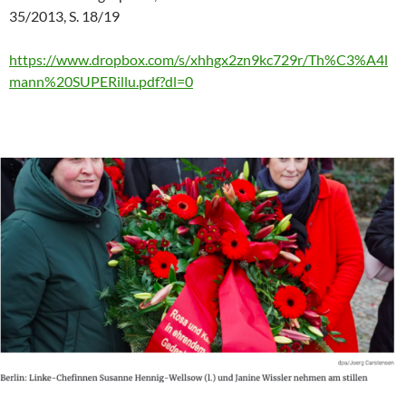
35/2013, S. 18/19
https://www.dropbox.com/s/xhhgx2zn9kc729r/Th%C3%A4l
mann%20SUPERillu.pdf?dl=0