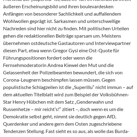
äußeren Erscheinungsbild und ihren boulevardesken
Anfängen von besonderer Sachlichkeit und auffallendem
Wohlwollen geprägt ist. Sarkasmen und unterschwellige
Nachreden sind hier nicht zu finden. Mit politischen Urteilen
gehen die redaktionellen Beiträge sparsam um. Meistens
übernehmen ostdeutsche Gastautoren und Interviewpartner
diesen Part, etwa wenn Gregor Gysi eine Ost-Quote für
Führungspositionen fordert oder wenn die
Fernsehmoderatorin An­drea Kiewel den Mut und die
Gelassenheit der Polizeibeamten bewundert, die sich von
Corona-Leugnern beschimpfen lassen müssen. Gegen
populistische Schlagzeilen ist die „Superillu“ nicht immun – auf
dem aktuellen Titelblatt wird zum Beispiel der Volksbühnen-
Star Henry Hübchen mit dem Satz „Genderwahn und
Russenhetze – mir reicht’s!“ zitiert –, doch wenn es um die
Demokratie selbst geht, nimmt sie deutlich gegen AfD,
Querdenker und andere gern dem Osten zugeschriebene
Tendenzen Stellung. Fast sieht es so aus, als wolle das Burda-