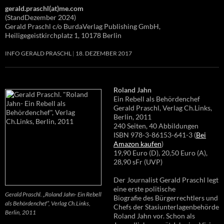
gerald.praschl(at)me.com
(StandDezember 2024)
Gerald Praschl c/o BurdaVerlag Publishing GmbH,
Heiligegeistkirchplatz 1, 10178 Berlin
INFO GERALD PRASCHL
18. DEZEMBER 2017
Roland Jahn
Ein Rebell als Behördenchef
Gerald Praschl, Verlag Ch.Links,
Berlin, 2011
240 Seiten, 40 Abbildungen
ISBN 978-3-86153-641-3 (
Bei
Amazon kaufen
)
19,90 Euro (D), 20,50 Euro (A),
28,90 sFr (UVP)
Der Journalist Gerald Praschl legt
eine erste politische
Gerald Praschl. „Roland Jahn- Ein Rebell
Biografie des Bürgerrechtlers und
als Behördenchef“, Verlag Ch.Links,
Chefs der Stasiunterlagenbehörde
Berlin, 2011
Roland Jahn vor. Schon als