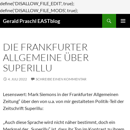
define('DISALLOW_FILE_EDIT', true);
Zum
define('DISALLOW_FILE_MODS', true);
Suchen
Inhalt
Gerald Praschl EASTblog
springen
PRIMÄR
MENÜ
DIE FRANKFURTER
ALLGEMEINE ÜBER
SUPERILLU
4. JULI 2022
SCHREIBE EINEN KOMMENTAR
Lesenswert: Mark Siemons in der Frankfurter Allgemeinen
Zeitung“ über den von u.a. von mir gestalteten Politik-Teil der
Zeitschrift Superillu:
„Auch diese Sprache wird nicht näher bestimmt, doch ein
Merkmal der „Superillu“ ist, dass ihr Ton im Kontrast zu ihrem