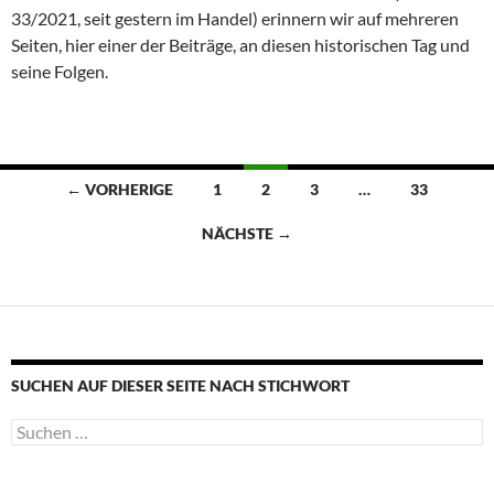
33/2021, seit gestern im Handel) erinnern wir auf mehreren
Seiten, hier einer der Beiträge, an diesen historischen Tag und
seine Folgen.
Beitragsnavigation
← VORHERIGE
1
2
3
…
33
NÄCHSTE →
SUCHEN AUF DIESER SEITE NACH STICHWORT
Suche
nach: