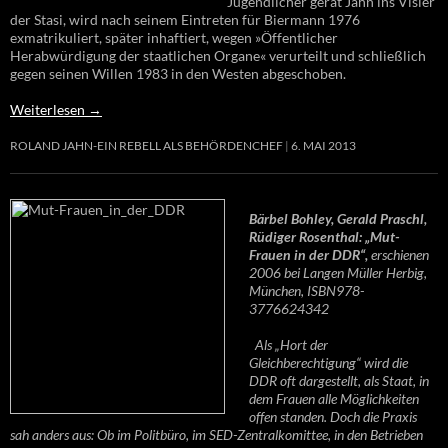
Jugendlicher gerät Jahn ins Visier
der Stasi, wird nach seinem Eintreten für Biermann 1976
exmatrikuliert, später inhaftiert, wegen »Öffentlicher
Herabwürdigung der staatlichen Organe« verurteilt und schließlich
gegen seinen Willen 1983 in den Westen abgeschoben.
Weiterlesen
→
ROLAND JAHN-EIN REBELL ALS BEHÖRDENCHEF
6. MAI 2013
Bärbel Bohley, Gerald Praschl,
Rüdiger Rosenthal: „Mut-
Frauen in der DDR“,
erschienen
2006 bei Langen Müller Herbig,
München, ISBN978-
3776624342
Als „Hort der
Gleichberechtigung“ wird die
DDR oft dargestellt, als Staat, in
dem Frauen alle Möglichkeiten
offen standen. Doch die Praxis
sah anders aus: Ob im Politbüro, im SED-Zentralkomittee, in den Betrieben