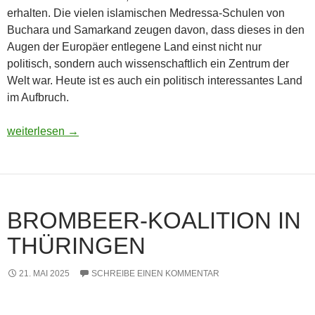
erhalten. Die vielen islamischen Medressa-Schulen von
Buchara und Samarkand zeugen davon, dass dieses in den
Augen der Europäer entlegene Land einst nicht nur
politisch, sondern auch wissenschaftlich ein Zentrum der
Welt war. Heute ist es auch ein politisch interessantes Land
im Aufbruch.
Usbekistan 2025: Unterwegs in einem Land im Aufbruch
weiterlesen
→
BROMBEER-KOALITION IN
THÜRINGEN
21. MAI 2025
SCHREIBE EINEN KOMMENTAR