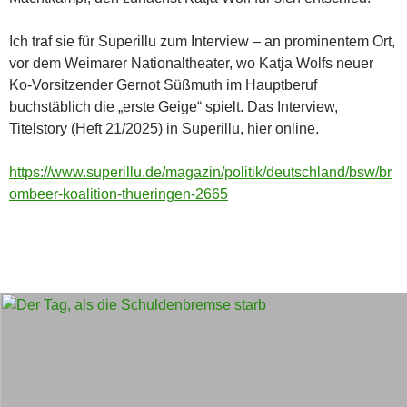
Ich traf sie für Superillu zum Interview – an prominentem Ort,
vor dem Weimarer Nationaltheater, wo Katja Wolfs neuer
Ko-Vorsitzender Gernot Süßmuth im Hauptberuf
buchstäblich die „erste Geige“ spielt. Das Interview,
Titelstory (Heft 21/2025) in Superillu, hier online.
https://www.superillu.de/magazin/politik/deutschland/bsw/br
ombeer-koalition-thueringen-2665