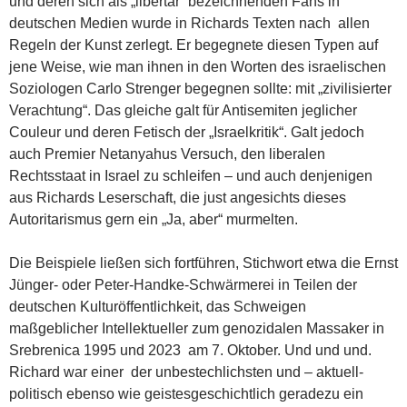
und deren sich als „libertär“ bezeichnenden Fans in
deutschen Medien wurde in Richards Texten nach allen
Regeln der Kunst zerlegt. Er begegnete diesen Typen auf
jene Weise, wie man ihnen in den Worten des israelischen
Soziologen Carlo Strenger begegnen sollte: mit „zivilisierter
Verachtung“. Das gleiche galt für Antisemiten jeglicher
Couleur und deren Fetisch der „Israelkritik“. Galt jedoch
auch Premier Netanyahus Versuch, den liberalen
Rechtsstaat in Israel zu schleifen – und auch denjenigen
aus Richards Leserschaft, die just angesichts dieses
Autoritarismus gern ein „Ja, aber“ murmelten.
Die Beispiele ließen sich fortführen, Stichwort etwa die Ernst
Jünger- oder Peter-Handke-Schwärmerei in Teilen der
deutschen Kulturöffentlichkeit, das Schweigen
maßgeblicher Intellektueller zum genozidalen Massaker in
Srebrenica 1995 und 2023 am 7. Oktober. Und und und.
Richard war einer der unbestechlichsten und – aktuell-
politisch ebenso wie geistesgeschichtlich geradezu ein