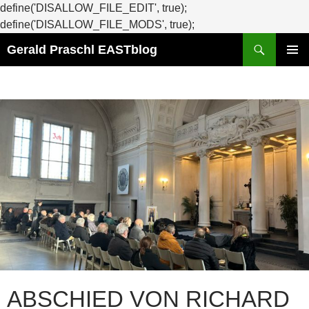
define('DISALLOW_FILE_EDIT', true);
Zum
define('DISALLOW_FILE_MODS', true);
Suchen
Inhalt
Gerald Praschl EASTblog
springen
PRIMÄR
MENÜ
ABSCHIED VON RICHARD