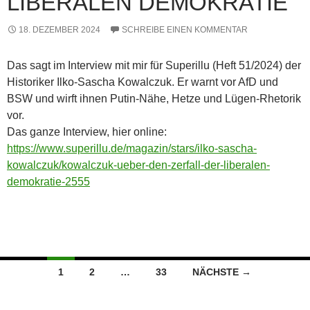
LIBERALEN DEMOKRATIE“
18. DEZEMBER 2024
SCHREIBE EINEN KOMMENTAR
Das sagt im Interview mit mir für Superillu (Heft 51/2024) der
Historiker Ilko-Sascha Kowalczuk. Er warnt vor AfD und
BSW und wirft ihnen Putin-Nähe, Hetze und Lügen-Rhetorik
vor.
Das ganze Interview, hier online:
https://www.superillu.de/magazin/stars/ilko-sascha-
kowalczuk/kowalczuk-ueber-den-zerfall-der-liberalen-
demokratie-2555
Beitragsnavigation
1
2
…
33
NÄCHSTE →