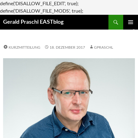
define('DISALLOW_FILE_EDIT', true);
Zum
define('DISALLOW_FILE_MODS', true);
Suchen
Inhalt
Gerald Praschl EASTblog
springen
PRIMÄR
MENÜ
KURZMITTEILUNG
18. DEZEMBER 2017
GPRASCHL