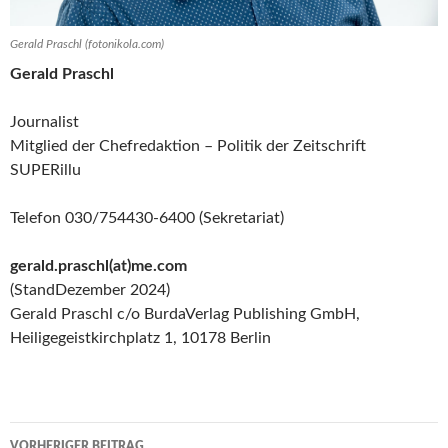
Gerald Praschl (fotonikola.com)
Gerald Praschl
Journalist
Mitglied der Chefredaktion – Politik der Zeitschrift
SUPERillu
Telefon 030/754430-6400 (Sekretariat)
gerald.praschl(at)me.com
(StandDezember 2024)
Gerald Praschl c/o BurdaVerlag Publishing GmbH,
Heiligegeistkirchplatz 1, 10178 Berlin
Beitragsnavigation
VORHERIGER BEITRAG