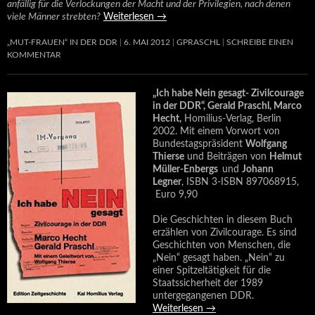
anfällig für die Verlockungen der Macht und der Privilegien, nach denen
viele Männer strebten?
Weiterlesen
→
„MUT-FRAUEN“ IN DER DDR
6. MAI 2012
GPRASCHL
SCHREIBE EINEN
KOMMENTAR
„Ich habe Nein gesagt- Zivilcourage
in der DDR“, Gerald Praschl, Marco
Hecht,
Homilius-Verlag, Berlin
2002. Mit einem Vorwort von
Bundestagspräsident
Wolfgang
Thierse
und Beiträgen von
Helmut
Müller-Enbergs
und
Johann
Legner
, ISBN 3-ISBN 897068915,
Euro 9,90
Die Geschichten in diesem Buch
erzählen von Zivilcourage. Es sind
Geschichten von Menschen, die
„Nein“ gesagt haben. „Nein“ zu
einer Spitzeltätigkeit für die
Staatssicherheit der 1989
untergegangenen DDR.
Weiterlesen
→