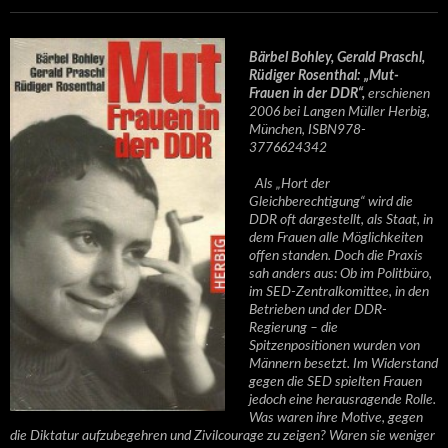
Bärbel Bohley, Gerald Praschl,
Rüdiger Rosenthal: „Mut-
Frauen in der DDR“,
erschienen
2006 bei Langen Müller Herbig,
München, ISBN978-
3776624342
Als „Hort der
Gleichberechtigung“ wird die
DDR oft dargestellt, als Staat, in
dem Frauen alle Möglichkeiten
offen standen. Doch die Praxis
sah anders aus: Ob im Politbüro,
im SED-Zentralkomittee, in den
Betrieben und der DDR-
Regierung – die
Spitzenpositionen wurden von
Männern besetzt. Im Widerstand
gegen die SED spielten Frauen
jedoch eine herausragende Rolle.
Was waren ihre Motive, gegen
die Diktatur aufzubegehren und Zivilcourage zu zeigen? Waren sie weniger