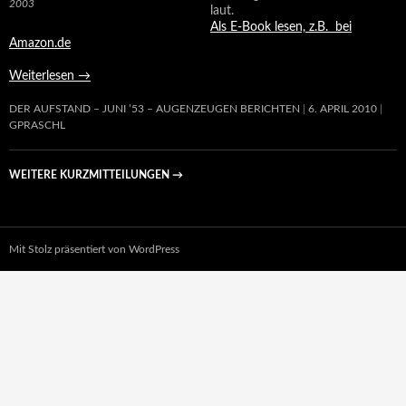
2003
laut.
Als E-Book lesen, z.B. bei
Amazon.de
Weiterlesen
→
DER AUFSTAND – JUNI ’53 – AUGENZEUGEN BERICHTEN
6. APRIL 2010
GPRASCHL
WEITERE KURZMITTEILUNGEN
→
Mit Stolz präsentiert von WordPress