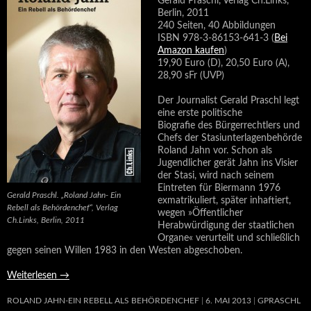
Gerald Praschl, Verlag Ch.Links,
Berlin, 2011
240 Seiten, 40 Abbildungen
ISBN 978-3-86153-641-3 (
Bei
Amazon kaufen
)
19,90 Euro (D), 20,50 Euro (A),
28,90 sFr (UVP)
Der Journalist Gerald Praschl legt
eine erste politische
Biografie des Bürgerrechtlers und
Chefs der Stasiunterlagenbehörde
Roland Jahn vor. Schon als
Jugendlicher gerät Jahn ins Visier
der Stasi, wird nach seinem
Eintreten für Biermann 1976
Gerald Praschl. „Roland Jahn- Ein
exmatrikuliert, später inhaftiert,
Rebell als Behördenchef“, Verlag
wegen »Öffentlicher
Ch.Links, Berlin, 2011
Herabwürdigung der staatlichen
Organe« verurteilt und schließlich
gegen seinen Willen 1983 in den Westen abgeschoben.
Weiterlesen
→
ROLAND JAHN-EIN REBELL ALS BEHÖRDENCHEF
6. MAI 2013
GPRASCHL