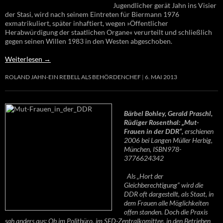
Jugendlicher gerät Jahn ins Visier
der Stasi, wird nach seinem Eintreten für Biermann 1976
exmatrikuliert, später inhaftiert, wegen »Öffentlicher
Herabwürdigung der staatlichen Organe« verurteilt und schließlich
gegen seinen Willen 1983 in den Westen abgeschoben.
Weiterlesen
→
ROLAND JAHN-EIN REBELL ALS BEHÖRDENCHEF
6. MAI 2013
Bärbel Bohley, Gerald Praschl,
Rüdiger Rosenthal: „Mut-
Frauen in der DDR“,
erschienen
2006 bei Langen Müller Herbig,
München, ISBN978-
3776624342
Als „Hort der
Gleichberechtigung“ wird die
DDR oft dargestellt, als Staat, in
dem Frauen alle Möglichkeiten
offen standen. Doch die Praxis
sah anders aus: Ob im Politbüro, im SED-Zentralkomittee, in den Betrieben