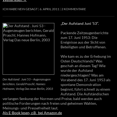
ICH HABE NEIN GESAGT
6. APRIL 2011
2 KOMMENTARE
„Der Aufstand Juni ’53“.
Packende Zeitzeugenberichte
zum 17. Juni 1953: Die
Ereignisse aus der Sicht von
Beteiligten und Betroffenen.
Wie kam es zu der Erhebung im
Osten Deutschlands? Was
geschah an diesem Tag? Wie
wurde der Aufstand
niedergeschlagen? Was am
Der Aufstand . Juni 53 – Augenzeugen
Vorabend des 17. Juni 1953 als
berichten, Gerald Praschl, Hannes
spontane Demonstration
Hofmann, Verlag Das neue Berlin, 2003
beginnt, führt schnell zu einem
Aufstand. Die Aufständischen
verlangen Senkung der Normen und Preise, bald werden auch
politische Forderungen nach freien und geheimen Wahlen,
Meinungs- und Pressefreiheit laut.
Als E-Book lesen, z.B. bei Amazon.de