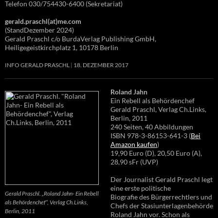
Telefon 030/754430-6400 (Sekretariat)
gerald.praschl(at)me.com
(StandDezember 2024)
Gerald Praschl c/o BurdaVerlag Publishing GmbH,
Heiligegeistkirchplatz 1, 10178 Berlin
INFO GERALD PRASCHL
18. DEZEMBER 2017
Roland Jahn
Ein Rebell als Behördenchef
Gerald Praschl, Verlag Ch.Links,
Berlin, 2011
240 Seiten, 40 Abbildungen
ISBN 978-3-86153-641-3 (
Bei
Amazon kaufen
)
19,90 Euro (D), 20,50 Euro (A),
28,90 sFr (UVP)
Der Journalist Gerald Praschl legt
eine erste politische
Gerald Praschl. „Roland Jahn- Ein Rebell
Biografie des Bürgerrechtlers und
als Behördenchef“, Verlag Ch.Links,
Chefs der Stasiunterlagenbehörde
Berlin, 2011
Roland Jahn vor. Schon als