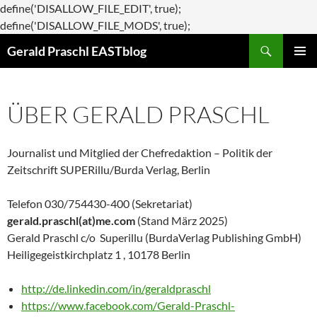
define('DISALLOW_FILE_EDIT', true);
Zum
define('DISALLOW_FILE_MODS', true);
Suchen
Inhalt
Gerald Praschl EASTblog
springen
PRIMÄR
MENÜ
ÜBER GERALD PRASCHL
Journalist und Mitglied der Chefredaktion – Politik der
Zeitschrift SUPERillu/Burda Verlag, Berlin
Telefon 030/754430-400 (Sekretariat)
gerald.praschl(at)me.com
(Stand März 2025)
Gerald Praschl c/o Superillu (BurdaVerlag Publishing GmbH)
Heiligegeistkirchplatz 1 , 10178 Berlin
http://de.linkedin.com/in/geraldpraschl
https://www.facebook.com/Gerald-Praschl-