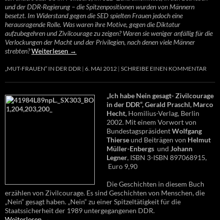
und der DDR-Regierung – die Spitzenpositionen wurden von Männern
besetzt. Im Widerstand gegen die SED spielten Frauen jedoch eine
herausragende Rolle. Was waren ihre Motive, gegen die Diktatur
aufzubegehren und Zivilcourage zu zeigen? Waren sie weniger anfällig für die
Verlockungen der Macht und der Privilegien, nach denen viele Männer
strebten?
Weiterlesen
→
„MUT-FRAUEN“ IN DER DDR
6. MAI 2012
SCHREIBE EINEN KOMMENTAR
„Ich habe Nein gesagt- Zivilcourage
in der DDR“, Gerald Praschl, Marco
Hecht,
Homilius-Verlag, Berlin
2002. Mit einem Vorwort von
Bundestagspräsident
Wolfgang
Thierse
und Beiträgen von
Helmut
Müller-Enbergs
und
Johann
Legner
, ISBN 3-ISBN 897068915,
Euro 9,90
Die Geschichten in diesem Buch
erzählen von Zivilcourage. Es sind Geschichten von Menschen, die
„Nein“ gesagt haben. „Nein“ zu einer Spitzeltätigkeit für die
Staatssicherheit der 1989 untergegangenen DDR.
Weiterlesen
→