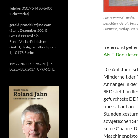
Telefon 030/754430-6400
(Sekretariat)
Der Aufstand . Juni 53
berichten, Gerald Pras
gerald.praschl(at)me.com
Hofmann, Verlag Das n
(StandDezember 2024)
Gerald Praschl c/o
BurdaVerlag Publishing
freien und gehe
GmbH, Heiligegeistkirchplatz
1, 10178 Berlin
Als E-Book lesen
INFO GERALD PRASCHL
18.
Die Aufständisc
DEZEMBER 2017
GPRASCHL
Minderheit der 
Anhänger in der
SED steht in die
gefürchtete DDR-
überschaubarer 
Stunden gestür
sowjetischen Str
keine Chance. D
Maschinenpistol