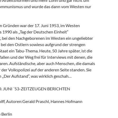
e Arbeitsnormen und mehr Lohn und gar nicht um
Kommunismus und wurde das dann vom Westen nur
n Gründen war der 17. Juni 1953, im Westen
s 1990 als „Tag der Deutschen Einheit“
g, bei den Nachgeborenen im Westen ein ungeliebter
bei den Ostlern sowieso aufgrund der strengen
aat ein Tabu-Thema. Heute, 50 Jahre später, ist die
llen und der Weg frei für Interviews mit denen, die
waren. Aufständische, aber auch Menschen, die damals
 der Volkspolizei auf der anderen Seite standen. Sie
h „Der Aufstand“, was wirklich geschah…
. JUNI ´53-ZEITZEUGEN BERICHTEN
lff, Autoren:Gerald Praschl, Hannes Hofmann
 Berlin