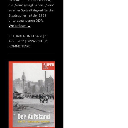
die „Nein“ gesagt haben. „Nein“
zu einer Spitzeltätigkeit für die
Staatssicherheit der 1989
untergegangenen DDR.
Weiterlesen
→
ICH HABE NEIN GESAGT
6.
APRIL 2011
GPRASCHL
2
KOMMENTARE