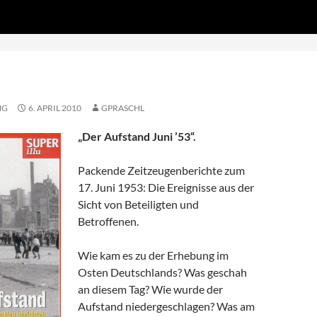
Zum
DS', true);
Inhalt
springen
NG
6. APRIL 2010
GPRASCHL
„Der Aufstand Juni ’53“.
Packende Zeitzeugenberichte zum
17. Juni 1953: Die Ereignisse aus der
Sicht von Beteiligten und
Betroffenen.
Wie kam es zu der Erhebung im
Osten Deutschlands? Was geschah
an diesem Tag? Wie wurde der
Aufstand niedergeschlagen? Was am