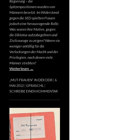
Regierung – die
Spitzenpositionen wurden von
Männern besetzt. Im Widerstand
gegen die SED spielten Frauen
jedoch eine herausragende Rolle.
Was waren ihre Motive, gegen
die Diktatur aufzubegehren und
Zivilcourage zu zeigen? Waren sie
weniger anfällig für die
Verlockungen der Macht und der
Privilegien, nach denen viele
Männer strebten?
Weiterlesen
→
„MUT-FRAUEN“ IN DER DDR
6.
MAI 2012
GPRASCHL
SCHREIBE EINEN KOMMENTAR