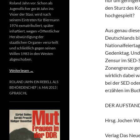
nur um geringer
Roland Jahn vor. Schon als
den Sturz des 
Jugendlicher gerät Jahn ins
Visier der Stasi, wird nach
hochgespielt?
seinem Eintreten für Biermann
1976 exmatrikuliert, später
Aus genau diese
inhaftiert, wegen »Öffentlicher
Herabwürdigung der
Deutschlands bi
staatlichen Organe« verurteilt
Nationalfeierta
und schließlich gegen seinen
Gedenktag. Und 
Willen 1983 in den Westen
abgeschoben.
Zensur im SED-St
Zonengrenze gefa
Weiterlesen
→
wirklich dabei 
ROLAND JAHN-EIN REBELL ALS
bei der SED oder
BEHÖRDENCHEF
6. MAI 2013
erzählen im Buc
GPRASCHL
DER AUFSTAND
Hrsg. Jochen Wo
Verlag Das Neue