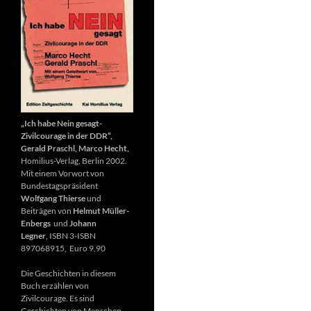
„Ich habe Nein gesagt-
Zivilcourage in der DDR“,
Gerald Praschl, Marco Hecht,
Homilius-Verlag, Berlin 2002.
Mit einem Vorwort von
Bundestagspräsident
Wolfgang Thierse
und
Beiträgen von
Helmut Müller-
Enbergs
und
Johann
Legner
, ISBN 3-ISBN
897068915, Euro 9,90
Die Geschichten in diesem
Buch erzählen von
Zivilcourage. Es sind
Geschichten von Menschen,