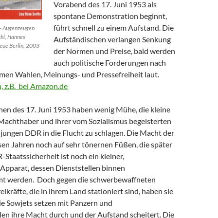
Vorabend des 17. Juni 1953 als
spontane Demonstration beginnt,
führt schnell zu einem Aufstand. Die
 – Augenzeugen
chl, Hannes
Aufständischen verlangen Senkung
eue Berlin, 2003
der Normen und Preise, bald werden
auch politische Forderungen nach
imen Wahlen, Meinungs- und Pressefreiheit laut.
, z.B. bei Amazon.de
hen des 17. Juni 1953 haben wenig Mühe, die kleine
Machthaber und ihrer vom Sozialismus begeisterten
 jungen DDR in die Flucht zu schlagen. Die Macht der
sen Jahren noch auf sehr tönernen Füßen, die später
Staatssicherheit ist noch ein kleiner,
Apparat, dessen Dienststellen binnen
mt werden. Doch gegen die schwerbewaffneten
eikräfte, die in ihrem Land stationiert sind, haben sie
ie Sowjets setzen mit Panzern und
en ihre Macht durch und der Aufstand scheitert. Die