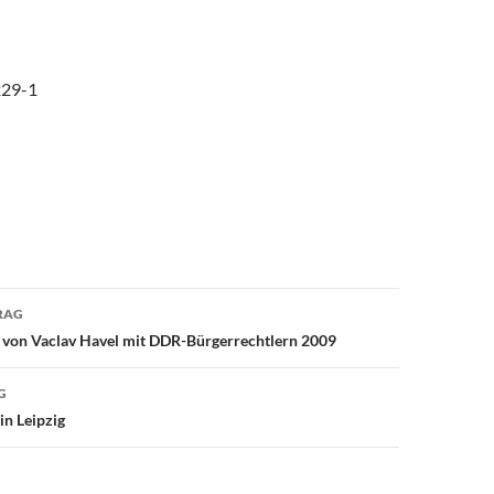
229-1
avigation
RAG
f von Vaclav Havel mit DDR-Bürgerrechtlern 2009
G
in Leipzig