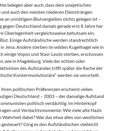
hte belegen aber auch, dass dem sowjetischen
nd auch den meisten niederen Diensträngen
e an unnötigem Blutvergießen nichts gelegen ist –
g gegen Deutschland damals gerade erst 8 Jahre her
ihre Überlegenheit vergleichsweise behutsam ein.
Blut. Einige Aufständische werden standrechtlich
 in Jena. Andere sterben im wilden Kugelhagel wie in
ch einige Vopos und Stasi-Leute sterben, erschossen
n, wie in Magdeburg. Viele der echten oder
ktivisten des Aufstandes trifft später die Rache der
stische Konterrevolutionäre“ werden sie verurteilt.
ihren politischen Präferenzen erscheint vielen
tigen Deutschland – 2003 – der damalige Aufstand
ommunisten politisch verdächtig. Im Hinterkopf
 Fragen und Verdachtsmomente: Wie viele alte Nazis
n Wahrheit dabei? War das etwa alles von westlichen
gesteuert? Ging es den Aufständischen vielleicht