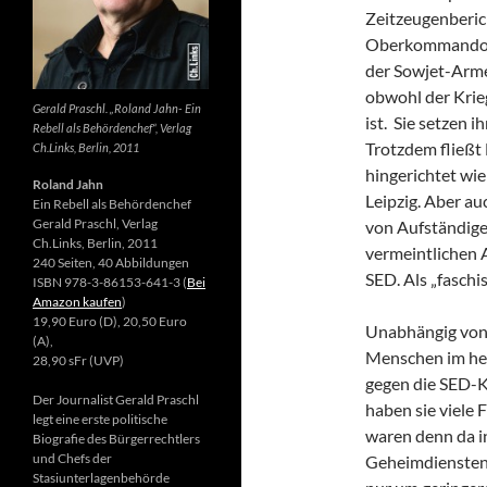
Zeitzeugenberic
Oberkommando u
der Sowjet-Arme
obwohl der Krie
Gerald Praschl. „Roland Jahn- Ein
ist. Sie setzen 
Rebell als Behördenchef“, Verlag
Trotzdem fließt 
Ch.Links, Berlin, 2011
hingerichtet wie
Roland Jahn
Leipzig. Aber au
Ein Rebell als Behördenchef
Gerald Praschl, Verlag
von Aufständige
Ch.Links, Berlin, 2011
vermeintlichen A
240 Seiten, 40 Abbildungen
SED. Als „faschi
ISBN 978-3-86153-641-3 (
Bei
Amazon kaufen
)
19,90 Euro (D), 20,50 Euro
Unabhängig von 
(A),
Menschen im heu
28,90 sFr (UVP)
gegen die SED-K
Der Journalist Gerald Praschl
haben sie viele
legt eine erste politische
waren denn da i
Biografie des Bürgerrechtlers
und Chefs der
Geheimdiensten 
Stasiunterlagenbehörde