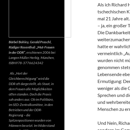
Als ich Richard 
tschechischen K
mal 21 Jahre alt.
– ja, ein großer
Die Dankbarkeit 
weiterzumachen.
Bärbel Bohley, Gerald Praschl,
hatte er wahrlic
Rüdiger Rosenthal: „Mut-Frauen
in der DDR“,
erschienen 2006 bei
vermeintlich „Au
Langen Müller Herbig, München,
wurden nicht mü
ISBN978-3776624342
genommen stets d
Als „Hort der
Lebensende ebenf
Gleichberechtigung“ wird die
Ermutigung: Der 
DDR oft dargestellt, als Staat, in
weniger als die 
dem Frauen alle Möglichkeiten
offen standen. Doch die Praxis
Sprechen und di
sah anders aus: Ob im Politbüro,
und wehrbereite
im SED-Zentralkomittee, in den
Menschen zu err
Betrieben und der DDR-
Regierung – die
Spitzenpositionen wurden von
Und Nein, Richar
Männern besetzt. Im Widerstand
sondern im Gegen