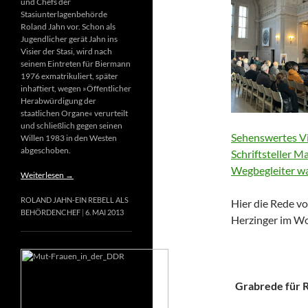
und Chefs der
Stasiunterlagenbehörde
Roland Jahn vor. Schon als
Jugendlicher gerät Jahn ins
Visier der Stasi, wird nach
seinem Eintreten für Biermann
1976 exmatrikuliert, später
inhaftiert, wegen »Öffentlicher
Herabwürdigung der
staatlichen Organe« verurteilt
und schließlich gegen seinen
Sehenswertes Vi
Willen 1983 in den Westen
abgeschoben.
Schriftsteller M
Wegbegleiter wa
Weiterlesen
→
ROLAND JAHN-EIN REBELL ALS
Hier die Rede vo
BEHÖRDENCHEF
6. MAI 2013
Herzinger im Wo
Grabrede für Ri