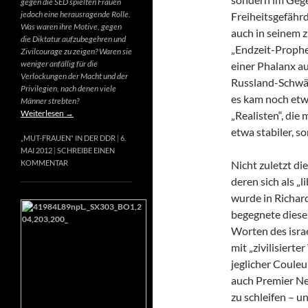
gegen die SED spielten Frauen
jedoch eine herausragende Rolle.
Freiheitsgefähr
Was waren ihre Motive, gegen
auch in seinem 
die Diktatur aufzubegehren und
„Endzeit-Prophet
Zivilcourage zu zeigen? Waren sie
weniger anfällig für die
einer Phalanx a
Verlockungen der Macht und der
Russland-Schwär
Privilegien, nach denen viele
es kam noch etw
Männer strebten?
Weiterlesen
→
„Realisten“, die
etwa stabiler, s
„MUT-FRAUEN“ IN DER DDR
6.
MAI 2012
SCHREIBE EINEN
Nicht zuletzt di
KOMMENTAR
deren sich als „
wurde in Richard
begegnete diese
Worten des israe
mit „zivilisierte
jeglicher Couleur
auch Premier Net
zu schleifen – u