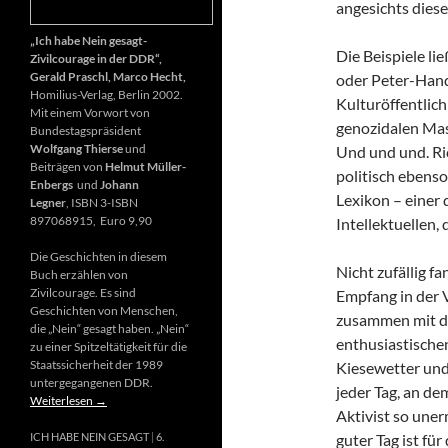
angesichts diese
„Ich habe Nein gesagt-
Die Beispiele li
Zivilcourage in der DDR“,
Gerald Praschl, Marco Hecht,
oder Peter-Hand
Homilius-Verlag, Berlin 2002.
Kulturöffentlich
Mit einem Vorwort von
genozidalen Mas
Bundestagspräsident
Wolfgang Thierse
und
Und und und. Ri
Beiträgen von
Helmut Müller-
politisch ebenso
Enbergs
und
Johann
Lexikon – einer
Legner
, ISBN 3-ISBN
897068915, Euro 9,90
Intellektuellen,
Die Geschichten in diesem
Nicht zufällig f
Buch erzählen von
Zivilcourage. Es sind
Empfang in der 
Geschichten von Menschen,
zusammen mit d
die „Nein“ gesagt haben. „Nein“
enthusiastischen
zu einer Spitzeltätigkeit für die
Staatssicherheit der 1989
Kiesewetter und
untergegangenen DDR.
jeder Tag, an de
Weiterlesen
→
Aktivist so uner
guter Tag ist fü
ICH HABE NEIN GESAGT
6.