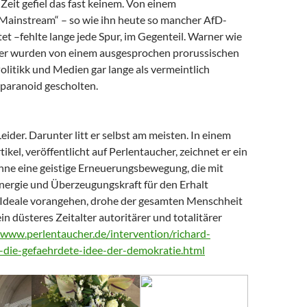
Zeit gefiel das fast keinem. Von einem
 Mainstream“ – so wie ihn heute so mancher AfD-
t –fehlte lange jede Spur, im Gegenteil. Warner wie
er wurden von einem ausgesprochen prorussischen
litikk und Medien gar lange als vermeintlich
paranoid gescholten.
Leider. Darunter litt er selbst am meisten. In einem
tikel, veröffentlicht auf Perlentaucher, zeichnet er ein
Ohne eine geistige Erneuerungsbewegung, die mit
nergie und Überzeugungskraft für den Erhalt
Ideale vorangehen, drohe der gesamten Menschheit
ein düsteres Zeitalter autoritärer und totalitärer
/www.perlentaucher.de/intervention/richard-
-die-gefaehrdete-idee-der-demokratie.html