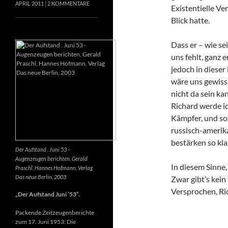
APRIL 2011
2 KOMMENTARE
Existentielle Ve
Blick hatte.
Dass er – wie se
uns fehlt, ganz e
jedoch in dieser
wäre uns gewiss
nicht da sein k
Richard werde ic
Kämpfer, und so 
russisch-amerik
bestärken so kla
Der Aufstand . Juni 53 –
Augenzeugen berichten, Gerald
In diesem Sinne
Praschl, Hannes Hofmann, Verlag
Das neue Berlin, 2003
Zwar gibt’s kein
Versprochen, Ri
„Der Aufstand Juni ’53“.
Packende Zeitzeugenberichte
zum 17. Juni 1953: Die