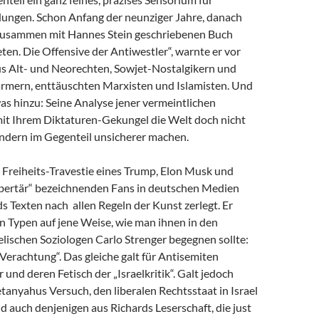
dungen. Schon Anfang der neunziger Jahre, danach
zusammen mit Hannes Stein geschriebenen Buch
en. Die Offensive der Antiwestler“, warnte er vor
us Alt- und Neorechten, Sowjet-Nostalgikern und
mern, enttäuschten Marxisten und Islamisten. Und
as hinzu: Seine Analyse jener vermeintlichen
 mit Ihrem Diktaturen-Gekungel die Welt doch nicht
ondern im Gegenteil unsicherer machen.
e Freiheits-Travestie eines Trump, Elon Musk und
libertär“ bezeichnenden Fans in deutschen Medien
s Texten nach allen Regeln der Kunst zerlegt. Er
n Typen auf jene Weise, wie man ihnen in den
lischen Soziologen Carlo Strenger begegnen sollte:
r Verachtung“. Das gleiche galt für Antisemiten
 und deren Fetisch der „Israelkritik“. Galt jedoch
anyahus Versuch, den liberalen Rechtsstaat in Israel
nd auch denjenigen aus Richards Leserschaft, die just