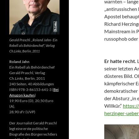
warnten – lange 
„antirussischen
Apostel behaupte
Richard Herzing
Mainstream in Po
russophob oder 
Gerald Praschl. „Roland Jahn- Ein
Rebell als Behördenchef“, Verlag
Ch.Links, Berlin, 2011
Er hatte recht.
Roland Jahn
Ein Rebell als Behördenchef
seiner letzten Ar
Gerald Praschl, Verlag
düsteres Bild. 
Ch.Links, Berlin, 2011
kämpferischer E
240 Seiten, 40 Abbildungen
ISBN 978-3-86153-641-3 (
Bei
demokratischer 
Amazon kaufen
)
der Absturz „in 
19,90 Euro (D), 20,50 Euro
Willkür.“
https:/
(A),
28,90 sFr (UVP)
herzinger-ueber
Der Journalist Gerald Praschl
legt eine erste politische
Biografie des Bürgerrechtlers