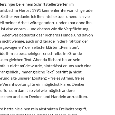
Herzinger bei einem Schriftstellertreffen im
arlsbad im Herbst 1991 kennenlernte, war ich gerade
 Seither verdanke ich ihm intellektuell unendlich viel
 Teil meiner Arbeit wäre geradezu undenkbar ohne ihn.
ist also enorm – und ebenso wie die Verpflichtung,
 Aber was bedeutet das? Richards Feinde, und davon
h nicht wenige, auch und gerade in der Fraktion der
sgewogenen“, der selbsterklärten „Realisten“,
de ihm zu bescheinigen, er schreibe im Grunde
en gleichen Text. Aber da Richard bis an sein
alls nicht müde wurde, hinterlässt er uns auch eine
angeblich „immer gleiche Text“ betrifft ja nicht
Grundlage unserer Existenz – freies Atmen, freies
e Verantwortung für ein möglichst klares Denken
s Tun, um damit so viel wie möglich andere
eichen und zum Denken und Handeln anzustiften.
d hatte nie einen rein abstrakten Freiheitsbegriff,
teil ein ganz feines, präzises Sensorium für