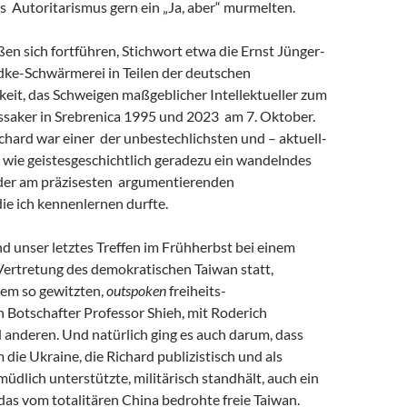
s Autoritarismus gern ein „Ja, aber“ murmelten.
eßen sich fortführen, Stichwort etwa die Ernst Jünger-
ke-Schwärmerei in Teilen der deutschen
keit, das Schweigen maßgeblicher Intellektueller zum
saker in Srebrenica 1995 und 2023 am 7. Oktober.
chard war einer der unbestechlichsten und – aktuell-
 wie geistesgeschichtlich geradezu ein wandelndes
 der am präzisesten argumentierenden
 die ich kennenlernen durfte.
and unser letztes Treffen im Frühherbst bei einem
Vertretung des demokratischen Taiwan statt,
em so gewitzten,
outspoken
freiheits-
 Botschafter Professor Shieh, mit Roderich
 anderen. Und natürlich ging es auch darum, dass
m die Ukraine, die Richard publizistisch und als
müdlich unterstützte, militärisch standhält, auch ein
r das vom totalitären China bedrohte freie Taiwan.