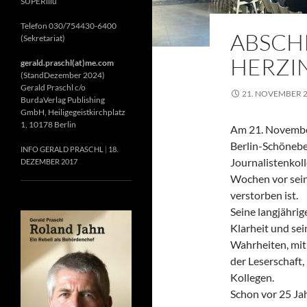
SUPERillu
Telefon 030/754430-6400
ABSCH
(Sekretariat)
HERZIN
gerald.praschl(at)me.com
(StandDezember 2024)
Gerald Praschl c/o
21. NOVEMBER 
BurdaVerlag Publishing
GmbH, Heiligegeistkirchplatz
1, 10178 Berlin
Am 21. November
Berlin-Schönebe
INFO GERALD PRASCHL
18.
Journalistenkol
DEZEMBER 2017
Wochen vor sein
verstorben ist.
Seine langjährig
Klarheit und se
Wahrheiten, mit 
der Leserschaft
Kollegen.
Schon vor 25 Jah