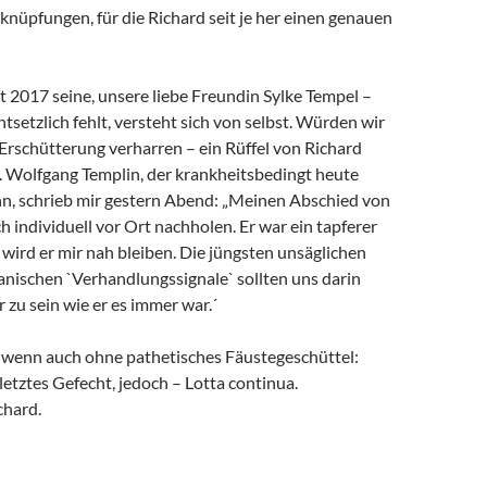
rknüpfungen, für die Richard seit je her einen genauen
it 2017 seine, unsere liebe Freundin Sylke Tempel –
ntsetzlich fehlt, versteht sich von selbst. Würden wir
 Erschütterung verharren – ein Rüffel von Richard
. Wolfgang Templin, der krankheitsbedingt heute
ann, schrieb mir gestern Abend: „Meinen Abschied von
h individuell vor Ort nachholen. Er war ein tapferer
wird er mir nah bleiben. Die jüngsten unsäglichen
anischen `Verhandlungssignale` sollten uns darin
r zu sein wie er es immer war.´
, wenn auch ohne pathetisches Fäustegeschüttel:
 letztes Gefecht, jedoch – Lotta continua.
chard.