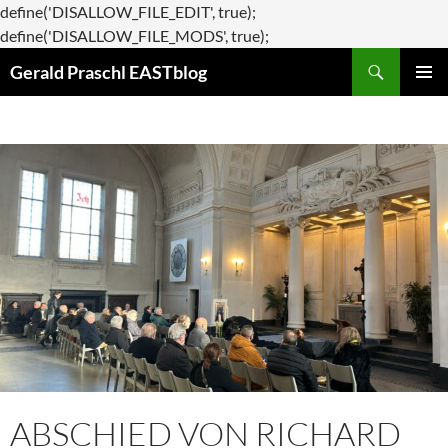
define('DISALLOW_FILE_EDIT', true);
Zum
define('DISALLOW_FILE_MODS', true);
Suchen
Inhalt
Gerald Praschl EASTblog
springen
PRIMÄR
MENÜ
ABSCHIED VON RICHARD