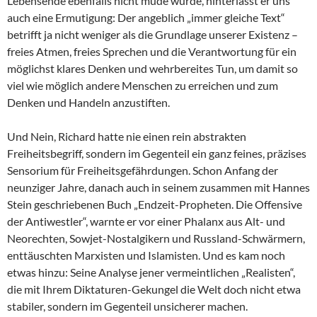
Lebensende ebenfalls nicht müde wurde, hinterlässt er uns
auch eine Ermutigung: Der angeblich „immer gleiche Text“
betrifft ja nicht weniger als die Grundlage unserer Existenz –
freies Atmen, freies Sprechen und die Verantwortung für ein
möglichst klares Denken und wehrbereites Tun, um damit so
viel wie möglich andere Menschen zu erreichen und zum
Denken und Handeln anzustiften.
Und Nein, Richard hatte nie einen rein abstrakten
Freiheitsbegriff, sondern im Gegenteil ein ganz feines, präzises
Sensorium für Freiheitsgefährdungen. Schon Anfang der
neunziger Jahre, danach auch in seinem zusammen mit Hannes
Stein geschriebenen Buch „Endzeit-Propheten. Die Offensive
der Antiwestler“, warnte er vor einer Phalanx aus Alt- und
Neorechten, Sowjet-Nostalgikern und Russland-Schwärmern,
enttäuschten Marxisten und Islamisten. Und es kam noch
etwas hinzu: Seine Analyse jener vermeintlichen „Realisten“,
die mit Ihrem Diktaturen-Gekungel die Welt doch nicht etwa
stabiler, sondern im Gegenteil unsicherer machen.