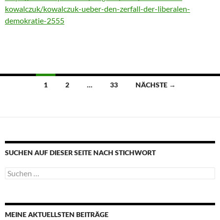
kowalczuk/kowalczuk-ueber-den-zerfall-der-liberalen-
demokratie-2555
Beitragsnavigation
1
2
…
33
NÄCHSTE →
SUCHEN AUF DIESER SEITE NACH STICHWORT
Suche
nach:
MEINE AKTUELLSTEN BEITRÄGE