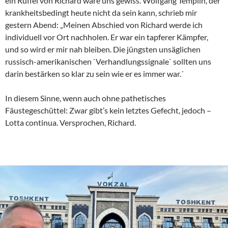
ein Rüffel von Richard wäre uns gewiss. Wolfgang Templin, der
krankheitsbedingt heute nicht da sein kann, schrieb mir
gestern Abend: „Meinen Abschied von Richard werde ich
individuell vor Ort nachholen. Er war ein tapferer Kämpfer,
und so wird er mir nah bleiben. Die jüngsten unsäglichen
russisch-amerikanischen `Verhandlungssignale` sollten uns
darin bestärken so klar zu sein wie er es immer war.´
In diesem Sinne, wenn auch ohne pathetisches
Fäustegeschüttel: Zwar gibt’s kein letztes Gefecht, jedoch –
Lotta continua. Versprochen, Richard.