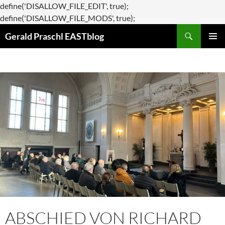
define('DISALLOW_FILE_EDIT', true);
Zum
define('DISALLOW_FILE_MODS', true);
Suchen
Inhalt
Gerald Praschl EASTblog
springen
PRIMÄR
MENÜ
ABSCHIED VON RICHARD