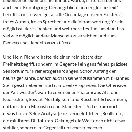
Lebensende ebenfalls nicht müde wurde, hinterlässt er uns
auch eine Ermutigung: Der angeblich „immer gleiche Text“
betrifft ja nicht weniger als die Grundlage unserer Existenz –
freies Atmen, freies Sprechen und die Verantwortung für ein
möglichst klares Denken und wehrbereites Tun, um damit so
viel wie möglich andere Menschen zu erreichen und zum
Denken und Handeln anzustiften.
Und Nein, Richard hatte nie einen rein abstrakten
Freiheitsbegriff, sondern im Gegenteil ein ganz feines, präzises
Sensorium für Freiheitsgefährdungen. Schon Anfang der
neunziger Jahre, danach auch in seinem zusammen mit Hannes
Stein geschriebenen Buch „Endzeit-Propheten. Die Offensive
der Antiwestler“, warnte er vor einer Phalanx aus Alt- und
Neorechten, Sowjet-Nostalgikern und Russland-Schwärmern,
enttäuschten Marxisten und Islamisten. Und es kam noch
etwas hinzu: Seine Analyse jener vermeintlichen „Realisten“,
die mit Ihrem Diktaturen-Gekungel die Welt doch nicht etwa
stabiler, sondern im Gegenteil unsicherer machen.