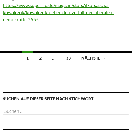
https://www.superillu.de/magazin/stars/ilko-sascha-
kowalczuk/kowalczuk-ueber-den-zerfall-der-liberalen-
demokratie-2555
Beitragsnavigation
1
2
…
33
NÄCHSTE →
SUCHEN AUF DIESER SEITE NACH STICHWORT
Suche
nach: