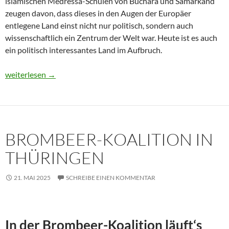
islamischen Medressa-Schulen von Buchara und Samarkand
zeugen davon, dass dieses in den Augen der Europäer
entlegene Land einst nicht nur politisch, sondern auch
wissenschaftlich ein Zentrum der Welt war. Heute ist es auch
ein politisch interessantes Land im Aufbruch.
Usbekistan 2025: Unterwegs in einem Land im Aufbruch
weiterlesen
→
BROMBEER-KOALITION IN
THÜRINGEN
21. MAI 2025
SCHREIBE EINEN KOMMENTAR
In der Brombeer-Koalition läuft‘s