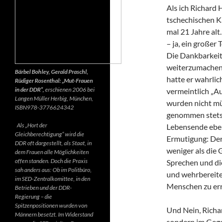
Als ich Richard 
tschechischen K
mal 21 Jahre alt.
– ja, ein großer
Die Dankbarkeit 
weiterzumachen.
Bärbel Bohley, Gerald Praschl,
hatte er wahrlic
Rüdiger Rosenthal: „Mut-Frauen
in der DDR“,
erschienen 2006 bei
vermeintlich „Au
Langen Müller Herbig, München,
wurden nicht mü
ISBN978-3776624342
genommen stets d
Als „Hort der
Lebensende ebenf
Gleichberechtigung“ wird die
Ermutigung: Der 
DDR oft dargestellt, als Staat, in
weniger als die 
dem Frauen alle Möglichkeiten
offen standen. Doch die Praxis
Sprechen und di
sah anders aus: Ob im Politbüro,
und wehrbereite
im SED-Zentralkomittee, in den
Menschen zu err
Betrieben und der DDR-
Regierung – die
Spitzenpositionen wurden von
Und Nein, Richar
Männern besetzt. Im Widerstand
sondern im Gegen