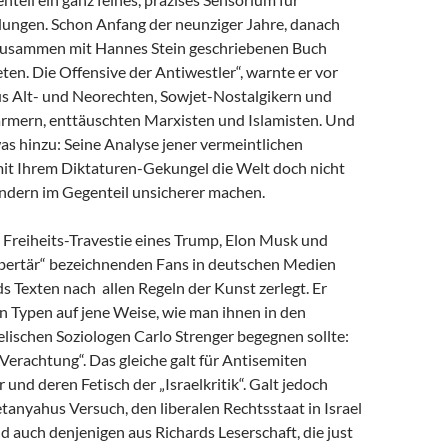
dungen. Schon Anfang der neunziger Jahre, danach
zusammen mit Hannes Stein geschriebenen Buch
en. Die Offensive der Antiwestler“, warnte er vor
us Alt- und Neorechten, Sowjet-Nostalgikern und
mern, enttäuschten Marxisten und Islamisten. Und
as hinzu: Seine Analyse jener vermeintlichen
 mit Ihrem Diktaturen-Gekungel die Welt doch nicht
ondern im Gegenteil unsicherer machen.
e Freiheits-Travestie eines Trump, Elon Musk und
libertär“ bezeichnenden Fans in deutschen Medien
s Texten nach allen Regeln der Kunst zerlegt. Er
n Typen auf jene Weise, wie man ihnen in den
lischen Soziologen Carlo Strenger begegnen sollte:
r Verachtung“. Das gleiche galt für Antisemiten
 und deren Fetisch der „Israelkritik“. Galt jedoch
anyahus Versuch, den liberalen Rechtsstaat in Israel
nd auch denjenigen aus Richards Leserschaft, die just