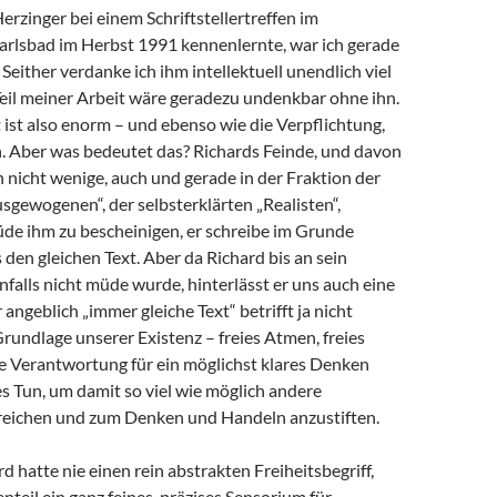
Herzinger bei einem Schriftstellertreffen im
arlsbad im Herbst 1991 kennenlernte, war ich gerade
 Seither verdanke ich ihm intellektuell unendlich viel
 Teil meiner Arbeit wäre geradezu undenkbar ohne ihn.
ist also enorm – und ebenso wie die Verpflichtung,
 Aber was bedeutet das? Richards Feinde, und davon
h nicht wenige, auch und gerade in der Fraktion der
sgewogenen“, der selbsterklärten „Realisten“,
de ihm zu bescheinigen, er schreibe im Grunde
en gleichen Text. Aber da Richard bis an sein
alls nicht müde wurde, hinterlässt er uns auch eine
angeblich „immer gleiche Text“ betrifft ja nicht
Grundlage unserer Existenz – freies Atmen, freies
e Verantwortung für ein möglichst klares Denken
s Tun, um damit so viel wie möglich andere
eichen und zum Denken und Handeln anzustiften.
d hatte nie einen rein abstrakten Freiheitsbegriff,
teil ein ganz feines, präzises Sensorium für