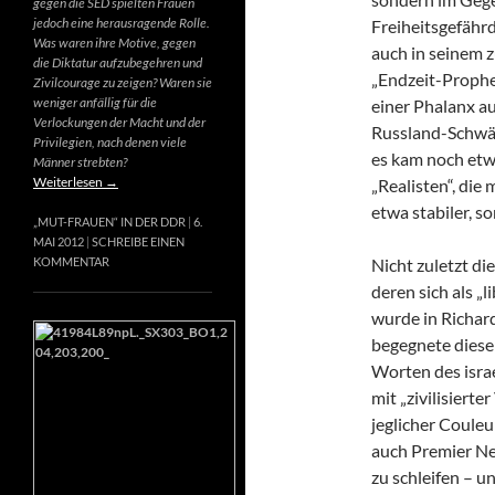
gegen die SED spielten Frauen
jedoch eine herausragende Rolle.
Freiheitsgefähr
Was waren ihre Motive, gegen
auch in seinem 
die Diktatur aufzubegehren und
„Endzeit-Prophet
Zivilcourage zu zeigen? Waren sie
weniger anfällig für die
einer Phalanx a
Verlockungen der Macht und der
Russland-Schwär
Privilegien, nach denen viele
es kam noch etw
Männer strebten?
Weiterlesen
→
„Realisten“, die
etwa stabiler, s
„MUT-FRAUEN“ IN DER DDR
6.
MAI 2012
SCHREIBE EINEN
Nicht zuletzt di
KOMMENTAR
deren sich als „
wurde in Richard
begegnete diese
Worten des israe
mit „zivilisierte
jeglicher Couleur
auch Premier Net
zu schleifen – u