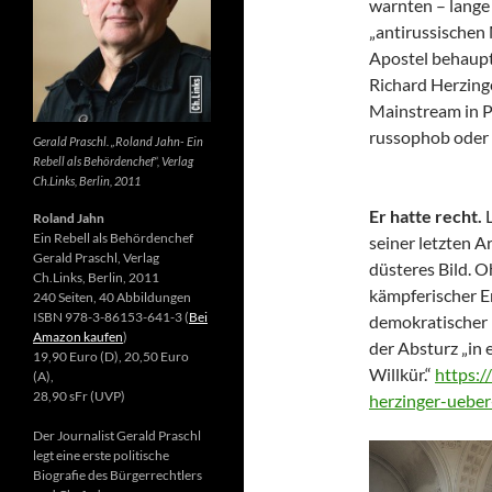
warnten – lange 
„antirussischen
Apostel behaupte
Richard Herzing
Mainstream in Po
russophob oder 
Gerald Praschl. „Roland Jahn- Ein
Rebell als Behördenchef“, Verlag
Ch.Links, Berlin, 2011
Er hatte recht.
Roland Jahn
Ein Rebell als Behördenchef
seiner letzten Ar
Gerald Praschl, Verlag
düsteres Bild. 
Ch.Links, Berlin, 2011
kämpferischer E
240 Seiten, 40 Abbildungen
ISBN 978-3-86153-641-3 (
Bei
demokratischer 
Amazon kaufen
)
der Absturz „in 
19,90 Euro (D), 20,50 Euro
Willkür.“
https:/
(A),
28,90 sFr (UVP)
herzinger-ueber
Der Journalist Gerald Praschl
legt eine erste politische
Biografie des Bürgerrechtlers