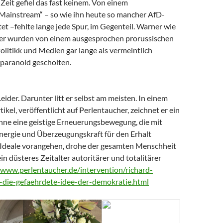
Zeit gefiel das fast keinem. Von einem
 Mainstream“ – so wie ihn heute so mancher AfD-
t –fehlte lange jede Spur, im Gegenteil. Warner wie
er wurden von einem ausgesprochen prorussischen
litikk und Medien gar lange als vermeintlich
paranoid gescholten.
Leider. Darunter litt er selbst am meisten. In einem
tikel, veröffentlicht auf Perlentaucher, zeichnet er ein
Ohne eine geistige Erneuerungsbewegung, die mit
nergie und Überzeugungskraft für den Erhalt
Ideale vorangehen, drohe der gesamten Menschheit
ein düsteres Zeitalter autoritärer und totalitärer
/www.perlentaucher.de/intervention/richard-
-die-gefaehrdete-idee-der-demokratie.html