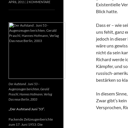
APRIL 2011
2 KOMMENTARE
Existentielle Ve
Blick hatte.
Dass er – wie se
uns fehlt, ganz e
jedoch in dieser
wäre uns gewiss
nicht da sein k
Richard werde ic
Kämpfer, und so 
russisch-amerik
bestärken so kla
Der Aufstand . Juni 53 –
Augenzeugen berichten, Gerald
In diesem Sinne
Praschl, Hannes Hofmann, Verlag
Das neue Berlin, 2003
Zwar gibt’s kein
Versprochen, Ri
„Der Aufstand Juni ’53“.
Packende Zeitzeugenberichte
zum 17. Juni 1953: Die