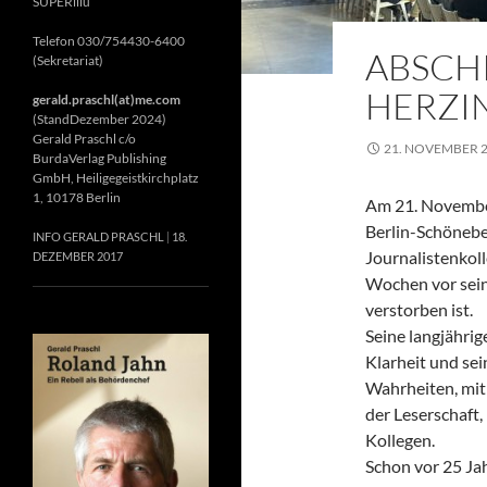
SUPERillu
Telefon 030/754430-6400
ABSCH
(Sekretariat)
HERZIN
gerald.praschl(at)me.com
(StandDezember 2024)
Gerald Praschl c/o
21. NOVEMBER 
BurdaVerlag Publishing
GmbH, Heiligegeistkirchplatz
1, 10178 Berlin
Am 21. November
Berlin-Schönebe
INFO GERALD PRASCHL
18.
Journalistenkol
DEZEMBER 2017
Wochen vor sein
verstorben ist.
Seine langjährig
Klarheit und se
Wahrheiten, mit 
der Leserschaft
Kollegen.
Schon vor 25 Jah