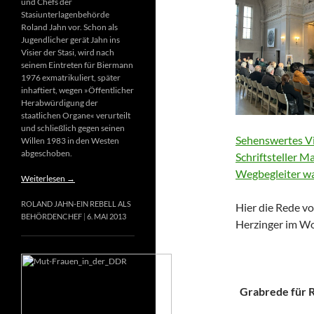
und Chefs der
Stasiunterlagenbehörde
Roland Jahn vor. Schon als
Jugendlicher gerät Jahn ins
Visier der Stasi, wird nach
seinem Eintreten für Biermann
1976 exmatrikuliert, später
inhaftiert, wegen »Öffentlicher
Herabwürdigung der
staatlichen Organe« verurteilt
und schließlich gegen seinen
Sehenswertes Vi
Willen 1983 in den Westen
abgeschoben.
Schriftsteller M
Wegbegleiter wa
Weiterlesen
→
ROLAND JAHN-EIN REBELL ALS
Hier die Rede vo
BEHÖRDENCHEF
6. MAI 2013
Herzinger im Wo
Grabrede für Ri