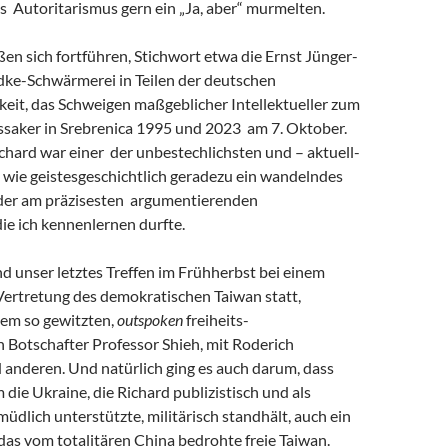
s Autoritarismus gern ein „Ja, aber“ murmelten.
eßen sich fortführen, Stichwort etwa die Ernst Jünger-
ke-Schwärmerei in Teilen der deutschen
keit, das Schweigen maßgeblicher Intellektueller zum
saker in Srebrenica 1995 und 2023 am 7. Oktober.
chard war einer der unbestechlichsten und – aktuell-
 wie geistesgeschichtlich geradezu ein wandelndes
 der am präzisesten argumentierenden
 die ich kennenlernen durfte.
and unser letztes Treffen im Frühherbst bei einem
Vertretung des demokratischen Taiwan statt,
em so gewitzten,
outspoken
freiheits-
 Botschafter Professor Shieh, mit Roderich
 anderen. Und natürlich ging es auch darum, dass
m die Ukraine, die Richard publizistisch und als
müdlich unterstützte, militärisch standhält, auch ein
r das vom totalitären China bedrohte freie Taiwan.