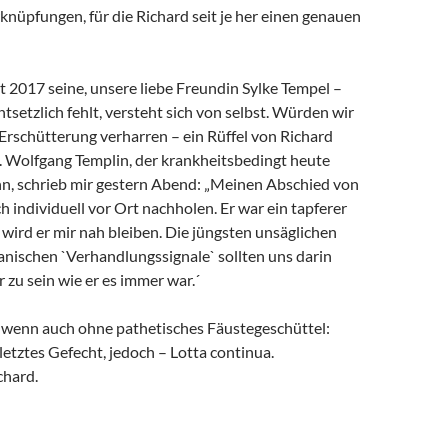
rknüpfungen, für die Richard seit je her einen genauen
it 2017 seine, unsere liebe Freundin Sylke Tempel –
ntsetzlich fehlt, versteht sich von selbst. Würden wir
 Erschütterung verharren – ein Rüffel von Richard
. Wolfgang Templin, der krankheitsbedingt heute
ann, schrieb mir gestern Abend: „Meinen Abschied von
h individuell vor Ort nachholen. Er war ein tapferer
wird er mir nah bleiben. Die jüngsten unsäglichen
anischen `Verhandlungssignale` sollten uns darin
r zu sein wie er es immer war.´
, wenn auch ohne pathetisches Fäustegeschüttel:
 letztes Gefecht, jedoch – Lotta continua.
chard.