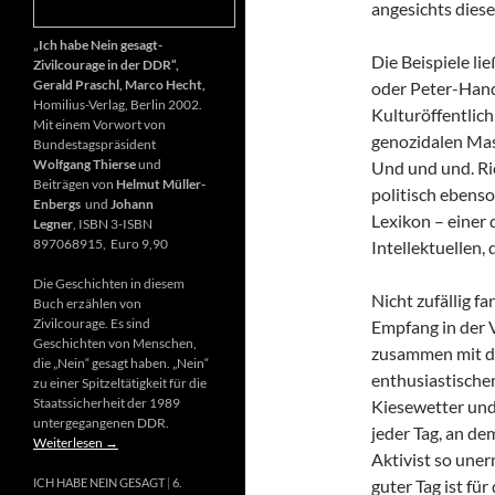
angesichts diese
„Ich habe Nein gesagt-
Die Beispiele li
Zivilcourage in der DDR“,
Gerald Praschl, Marco Hecht,
oder Peter-Hand
Homilius-Verlag, Berlin 2002.
Kulturöffentlich
Mit einem Vorwort von
genozidalen Mas
Bundestagspräsident
Wolfgang Thierse
und
Und und und. Ri
Beiträgen von
Helmut Müller-
politisch ebenso
Enbergs
und
Johann
Lexikon – einer
Legner
, ISBN 3-ISBN
897068915, Euro 9,90
Intellektuellen,
Die Geschichten in diesem
Nicht zufällig f
Buch erzählen von
Zivilcourage. Es sind
Empfang in der 
Geschichten von Menschen,
zusammen mit d
die „Nein“ gesagt haben. „Nein“
enthusiastischen
zu einer Spitzeltätigkeit für die
Staatssicherheit der 1989
Kiesewetter und
untergegangenen DDR.
jeder Tag, an de
Weiterlesen
→
Aktivist so uner
guter Tag ist fü
ICH HABE NEIN GESAGT
6.