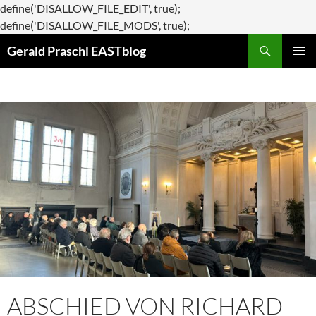
define('DISALLOW_FILE_EDIT', true);
Zum
define('DISALLOW_FILE_MODS', true);
Suchen
Inhalt
Gerald Praschl EASTblog
springen
PRIMÄR
MENÜ
ABSCHIED VON RICHARD