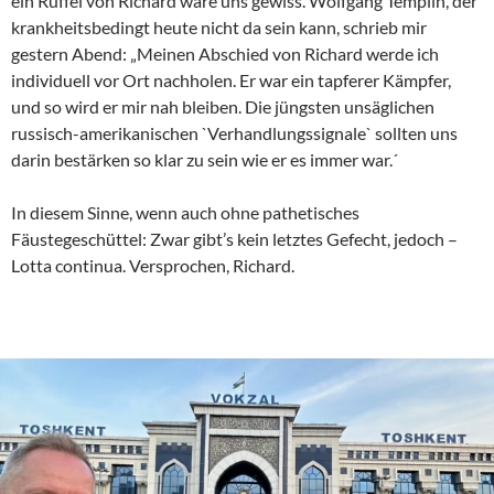
ein Rüffel von Richard wäre uns gewiss. Wolfgang Templin, der
krankheitsbedingt heute nicht da sein kann, schrieb mir
gestern Abend: „Meinen Abschied von Richard werde ich
individuell vor Ort nachholen. Er war ein tapferer Kämpfer,
und so wird er mir nah bleiben. Die jüngsten unsäglichen
russisch-amerikanischen `Verhandlungssignale` sollten uns
darin bestärken so klar zu sein wie er es immer war.´
In diesem Sinne, wenn auch ohne pathetisches
Fäustegeschüttel: Zwar gibt’s kein letztes Gefecht, jedoch –
Lotta continua. Versprochen, Richard.