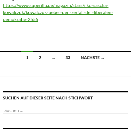
https://www.superillu.de/magazin/stars/ilko-sascha-
kowalczuk/kowalczuk-ueber-den-zerfall-der-liberalen-
demokratie-2555
Beitragsnavigation
1
2
…
33
NÄCHSTE →
SUCHEN AUF DIESER SEITE NACH STICHWORT
Suche
nach: