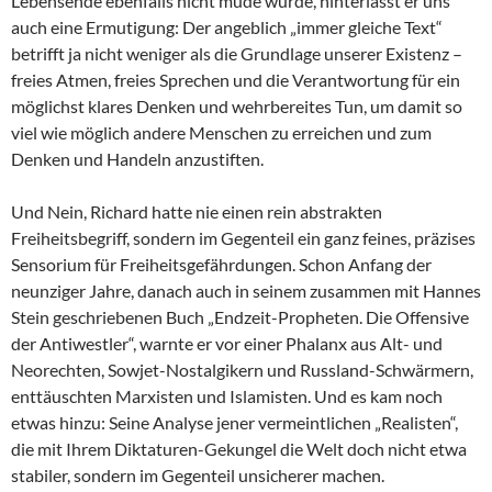
Lebensende ebenfalls nicht müde wurde, hinterlässt er uns
auch eine Ermutigung: Der angeblich „immer gleiche Text“
betrifft ja nicht weniger als die Grundlage unserer Existenz –
freies Atmen, freies Sprechen und die Verantwortung für ein
möglichst klares Denken und wehrbereites Tun, um damit so
viel wie möglich andere Menschen zu erreichen und zum
Denken und Handeln anzustiften.
Und Nein, Richard hatte nie einen rein abstrakten
Freiheitsbegriff, sondern im Gegenteil ein ganz feines, präzises
Sensorium für Freiheitsgefährdungen. Schon Anfang der
neunziger Jahre, danach auch in seinem zusammen mit Hannes
Stein geschriebenen Buch „Endzeit-Propheten. Die Offensive
der Antiwestler“, warnte er vor einer Phalanx aus Alt- und
Neorechten, Sowjet-Nostalgikern und Russland-Schwärmern,
enttäuschten Marxisten und Islamisten. Und es kam noch
etwas hinzu: Seine Analyse jener vermeintlichen „Realisten“,
die mit Ihrem Diktaturen-Gekungel die Welt doch nicht etwa
stabiler, sondern im Gegenteil unsicherer machen.