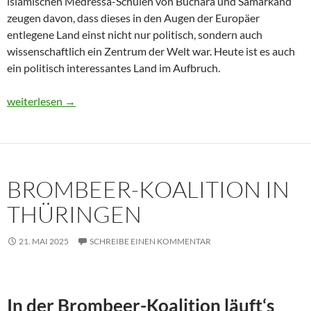
islamischen Medressa-Schulen von Buchara und Samarkand
zeugen davon, dass dieses in den Augen der Europäer
entlegene Land einst nicht nur politisch, sondern auch
wissenschaftlich ein Zentrum der Welt war. Heute ist es auch
ein politisch interessantes Land im Aufbruch.
Usbekistan 2025: Unterwegs in einem Land im Aufbruch
weiterlesen
→
BROMBEER-KOALITION IN
THÜRINGEN
21. MAI 2025
SCHREIBE EINEN KOMMENTAR
In der Brombeer-Koalition läuft‘s