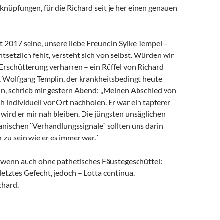
rknüpfungen, für die Richard seit je her einen genauen
it 2017 seine, unsere liebe Freundin Sylke Tempel –
ntsetzlich fehlt, versteht sich von selbst. Würden wir
 Erschütterung verharren – ein Rüffel von Richard
. Wolfgang Templin, der krankheitsbedingt heute
ann, schrieb mir gestern Abend: „Meinen Abschied von
h individuell vor Ort nachholen. Er war ein tapferer
wird er mir nah bleiben. Die jüngsten unsäglichen
anischen `Verhandlungssignale` sollten uns darin
r zu sein wie er es immer war.´
, wenn auch ohne pathetisches Fäustegeschüttel:
 letztes Gefecht, jedoch – Lotta continua.
chard.