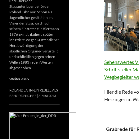
und Chefs der
Stasiunterlagenbehörde
Roland Jahn vor. Schon als
Jugendlicher gerät Jahn ins
Visier der Stasi, wird nach
seinem Eintreten für Biermann
1976 exmatrikuliert, später
inhaftiert, wegen »Öffentlicher
Herabwürdigung der
staatlichen Organe« verurteilt
und schließlich gegen seinen
Sehenswertes Vi
Willen 1983 in den Westen
abgeschoben.
Schriftsteller M
Wegbegleiter wa
Weiterlesen
→
ROLAND JAHN-EIN REBELL ALS
Hier die Rede vo
BEHÖRDENCHEF
6. MAI 2013
Herzinger im Wo
Grabrede für Ri