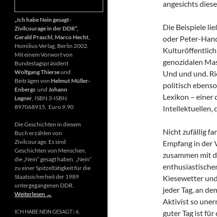
angesichts diese
„Ich habe Nein gesagt-
Die Beispiele li
Zivilcourage in der DDR“,
Gerald Praschl, Marco Hecht,
oder Peter-Hand
Homilius-Verlag, Berlin 2002.
Kulturöffentlich
Mit einem Vorwort von
genozidalen Mas
Bundestagspräsident
Wolfgang Thierse
und
Und und und. Ri
Beiträgen von
Helmut Müller-
politisch ebenso
Enbergs
und
Johann
Lexikon – einer
Legner
, ISBN 3-ISBN
897068915, Euro 9,90
Intellektuellen,
Die Geschichten in diesem
Nicht zufällig f
Buch erzählen von
Zivilcourage. Es sind
Empfang in der 
Geschichten von Menschen,
zusammen mit d
die „Nein“ gesagt haben. „Nein“
enthusiastischen
zu einer Spitzeltätigkeit für die
Staatssicherheit der 1989
Kiesewetter und
untergegangenen DDR.
jeder Tag, an de
Weiterlesen
→
Aktivist so uner
guter Tag ist fü
ICH HABE NEIN GESAGT
6.