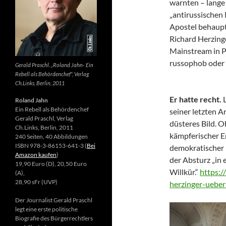
warnten – lange 
„antirussischen
Apostel behaupte
Richard Herzing
Mainstream in Po
russophob oder 
Gerald Praschl. „Roland Jahn- Ein
Rebell als Behördenchef“, Verlag
Ch.Links, Berlin, 2011
Er hatte recht.
Roland Jahn
Ein Rebell als Behördenchef
seiner letzten Ar
Gerald Praschl, Verlag
düsteres Bild. 
Ch.Links, Berlin, 2011
kämpferischer E
240 Seiten, 40 Abbildungen
ISBN 978-3-86153-641-3 (
Bei
demokratischer 
Amazon kaufen
)
der Absturz „in 
19,90 Euro (D), 20,50 Euro
Willkür.“
https:/
(A),
28,90 sFr (UVP)
herzinger-ueber
Der Journalist Gerald Praschl
legt eine erste politische
Biografie des Bürgerrechtlers