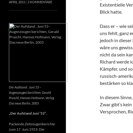
APRIL 2011
2 KOMMENTARE
Existentielle Ve
Blick hatte.
Dass er – wie se
uns fehlt, ganz e
jedoch in dieser
wäre uns gewiss
nicht da sein k
Richard werde ic
Kämpfer, und so 
russisch-amerik
bestärken so kla
Der Aufstand . Juni 53 –
Augenzeugen berichten, Gerald
In diesem Sinne
Praschl, Hannes Hofmann, Verlag
Das neue Berlin, 2003
Zwar gibt’s kein
Versprochen, Ri
„Der Aufstand Juni ’53“.
Packende Zeitzeugenberichte
zum 17. Juni 1953: Die