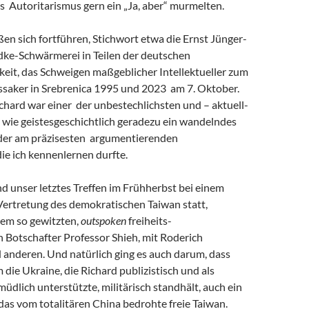
s Autoritarismus gern ein „Ja, aber“ murmelten.
eßen sich fortführen, Stichwort etwa die Ernst Jünger-
ke-Schwärmerei in Teilen der deutschen
keit, das Schweigen maßgeblicher Intellektueller zum
saker in Srebrenica 1995 und 2023 am 7. Oktober.
chard war einer der unbestechlichsten und – aktuell-
 wie geistesgeschichtlich geradezu ein wandelndes
 der am präzisesten argumentierenden
 die ich kennenlernen durfte.
and unser letztes Treffen im Frühherbst bei einem
Vertretung des demokratischen Taiwan statt,
em so gewitzten,
outspoken
freiheits-
 Botschafter Professor Shieh, mit Roderich
 anderen. Und natürlich ging es auch darum, dass
m die Ukraine, die Richard publizistisch und als
müdlich unterstützte, militärisch standhält, auch ein
r das vom totalitären China bedrohte freie Taiwan.