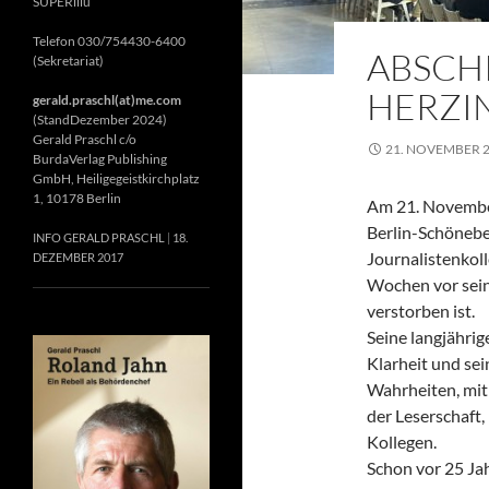
SUPERillu
Telefon 030/754430-6400
ABSCH
(Sekretariat)
HERZIN
gerald.praschl(at)me.com
(StandDezember 2024)
Gerald Praschl c/o
21. NOVEMBER 
BurdaVerlag Publishing
GmbH, Heiligegeistkirchplatz
1, 10178 Berlin
Am 21. November
Berlin-Schönebe
INFO GERALD PRASCHL
18.
Journalistenkol
DEZEMBER 2017
Wochen vor sein
verstorben ist.
Seine langjährig
Klarheit und se
Wahrheiten, mit 
der Leserschaft
Kollegen.
Schon vor 25 Jah