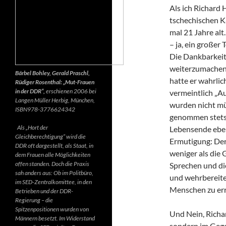
Als ich Richard 
tschechischen K
mal 21 Jahre alt.
– ja, ein großer
Die Dankbarkeit 
weiterzumachen.
Bärbel Bohley, Gerald Praschl,
hatte er wahrlic
Rüdiger Rosenthal: „Mut-Frauen
in der DDR“,
erschienen 2006 bei
vermeintlich „Au
Langen Müller Herbig, München,
wurden nicht mü
ISBN978-3776624342
genommen stets d
Als „Hort der
Lebensende ebenf
Gleichberechtigung“ wird die
Ermutigung: Der 
DDR oft dargestellt, als Staat, in
weniger als die 
dem Frauen alle Möglichkeiten
offen standen. Doch die Praxis
Sprechen und di
sah anders aus: Ob im Politbüro,
und wehrbereite
im SED-Zentralkomittee, in den
Menschen zu err
Betrieben und der DDR-
Regierung – die
Spitzenpositionen wurden von
Und Nein, Richar
Männern besetzt. Im Widerstand
sondern im Gegen