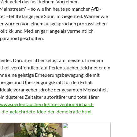
Zeit gefiel das fast keinem. Von einem
 Mainstream“ – so wie ihn heute so mancher AfD-
t –fehlte lange jede Spur, im Gegenteil. Warner wie
er wurden von einem ausgesprochen prorussischen
litikk und Medien gar lange als vermeintlich
paranoid gescholten.
Leider. Darunter litt er selbst am meisten. In einem
tikel, veröffentlicht auf Perlentaucher, zeichnet er ein
Ohne eine geistige Erneuerungsbewegung, die mit
nergie und Überzeugungskraft für den Erhalt
Ideale vorangehen, drohe der gesamten Menschheit
ein düsteres Zeitalter autoritärer und totalitärer
/www.perlentaucher.de/intervention/richard-
-die-gefaehrdete-idee-der-demokratie.html