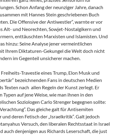
dungen. Schon Anfang der neunziger Jahre, danach
zusammen mit Hannes Stein geschriebenen Buch
en. Die Offensive der Antiwestler“, warnte er vor
us Alt- und Neorechten, Sowjet-Nostalgikern und
mern, enttäuschten Marxisten und Islamisten. Und
as hinzu: Seine Analyse jener vermeintlichen
 mit Ihrem Diktaturen-Gekungel die Welt doch nicht
ondern im Gegenteil unsicherer machen.
e Freiheits-Travestie eines Trump, Elon Musk und
libertär“ bezeichnenden Fans in deutschen Medien
s Texten nach allen Regeln der Kunst zerlegt. Er
n Typen auf jene Weise, wie man ihnen in den
lischen Soziologen Carlo Strenger begegnen sollte:
r Verachtung“. Das gleiche galt für Antisemiten
 und deren Fetisch der „Israelkritik“. Galt jedoch
anyahus Versuch, den liberalen Rechtsstaat in Israel
nd auch denjenigen aus Richards Leserschaft, die just