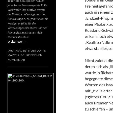
gegen die SED spielten Frauen
jedoch eine herausragende Rolle.
Freiheitsgefähr
Was waren ihre Motive, gegen
auch in seinem 
die Diktatur aufzubegehren und
„Endzeit-Prophet
Zivilcourage zu zeigen? Waren sie
weniger anfällig für die
einer Phalanx a
Verlockungen der Macht und der
Russland-Schwär
Privilegien, nach denen viele
es kam noch etw
Männer strebten?
Weiterlesen
→
„Realisten“, die
etwa stabiler, s
„MUT-FRAUEN“ IN DER DDR
6.
MAI 2012
SCHREIBE EINEN
Nicht zuletzt di
KOMMENTAR
deren sich als „
wurde in Richard
begegnete diese
Worten des israe
mit „zivilisierte
jeglicher Couleur
auch Premier Net
zu schleifen – u