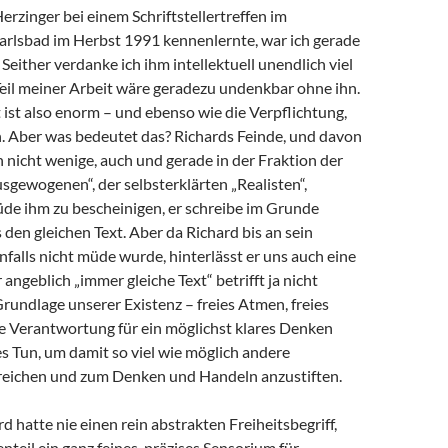
Herzinger bei einem Schriftstellertreffen im
arlsbad im Herbst 1991 kennenlernte, war ich gerade
 Seither verdanke ich ihm intellektuell unendlich viel
 Teil meiner Arbeit wäre geradezu undenkbar ohne ihn.
ist also enorm – und ebenso wie die Verpflichtung,
 Aber was bedeutet das? Richards Feinde, und davon
h nicht wenige, auch und gerade in der Fraktion der
sgewogenen“, der selbsterklärten „Realisten“,
de ihm zu bescheinigen, er schreibe im Grunde
en gleichen Text. Aber da Richard bis an sein
alls nicht müde wurde, hinterlässt er uns auch eine
angeblich „immer gleiche Text“ betrifft ja nicht
Grundlage unserer Existenz – freies Atmen, freies
e Verantwortung für ein möglichst klares Denken
s Tun, um damit so viel wie möglich andere
eichen und zum Denken und Handeln anzustiften.
d hatte nie einen rein abstrakten Freiheitsbegriff,
teil ein ganz feines, präzises Sensorium für