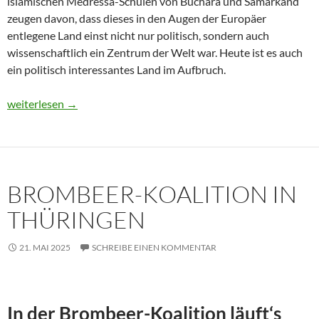
islamischen Medressa-Schulen von Buchara und Samarkand
zeugen davon, dass dieses in den Augen der Europäer
entlegene Land einst nicht nur politisch, sondern auch
wissenschaftlich ein Zentrum der Welt war. Heute ist es auch
ein politisch interessantes Land im Aufbruch.
Usbekistan 2025: Unterwegs in einem Land im Aufbruch
weiterlesen
→
BROMBEER-KOALITION IN
THÜRINGEN
21. MAI 2025
SCHREIBE EINEN KOMMENTAR
In der Brombeer-Koalition läuft‘s