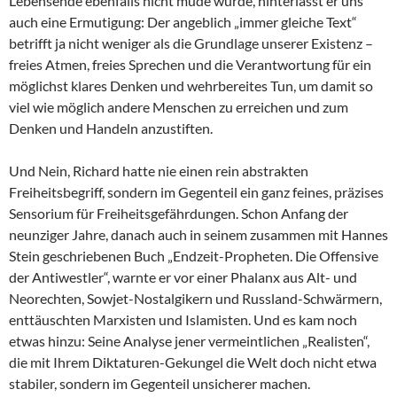
Lebensende ebenfalls nicht müde wurde, hinterlässt er uns
auch eine Ermutigung: Der angeblich „immer gleiche Text“
betrifft ja nicht weniger als die Grundlage unserer Existenz –
freies Atmen, freies Sprechen und die Verantwortung für ein
möglichst klares Denken und wehrbereites Tun, um damit so
viel wie möglich andere Menschen zu erreichen und zum
Denken und Handeln anzustiften.
Und Nein, Richard hatte nie einen rein abstrakten
Freiheitsbegriff, sondern im Gegenteil ein ganz feines, präzises
Sensorium für Freiheitsgefährdungen. Schon Anfang der
neunziger Jahre, danach auch in seinem zusammen mit Hannes
Stein geschriebenen Buch „Endzeit-Propheten. Die Offensive
der Antiwestler“, warnte er vor einer Phalanx aus Alt- und
Neorechten, Sowjet-Nostalgikern und Russland-Schwärmern,
enttäuschten Marxisten und Islamisten. Und es kam noch
etwas hinzu: Seine Analyse jener vermeintlichen „Realisten“,
die mit Ihrem Diktaturen-Gekungel die Welt doch nicht etwa
stabiler, sondern im Gegenteil unsicherer machen.