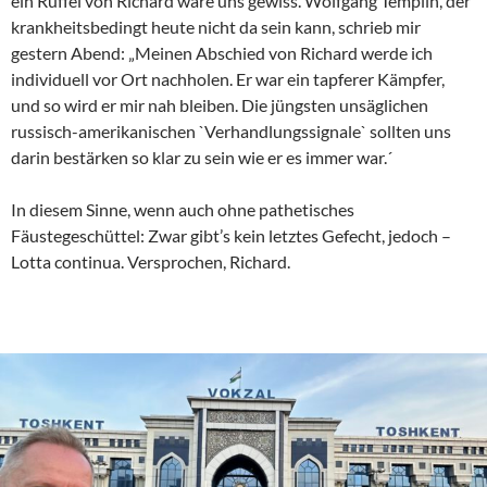
ein Rüffel von Richard wäre uns gewiss. Wolfgang Templin, der
krankheitsbedingt heute nicht da sein kann, schrieb mir
gestern Abend: „Meinen Abschied von Richard werde ich
individuell vor Ort nachholen. Er war ein tapferer Kämpfer,
und so wird er mir nah bleiben. Die jüngsten unsäglichen
russisch-amerikanischen `Verhandlungssignale` sollten uns
darin bestärken so klar zu sein wie er es immer war.´
In diesem Sinne, wenn auch ohne pathetisches
Fäustegeschüttel: Zwar gibt’s kein letztes Gefecht, jedoch –
Lotta continua. Versprochen, Richard.