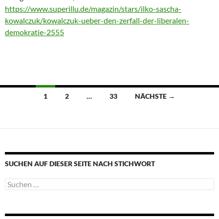
https://www.superillu.de/magazin/stars/ilko-sascha-
kowalczuk/kowalczuk-ueber-den-zerfall-der-liberalen-
demokratie-2555
Beitragsnavigation
1
2
…
33
NÄCHSTE →
SUCHEN AUF DIESER SEITE NACH STICHWORT
Suche
nach: