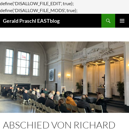
define('DISALLOW_FILE_EDIT', true);
Zum
define('DISALLOW_FILE_MODS', true);
Suchen
Inhalt
Gerald Praschl EASTblog
springen
PRIMÄR
MENÜ
ABSCHIED VON RICHARD