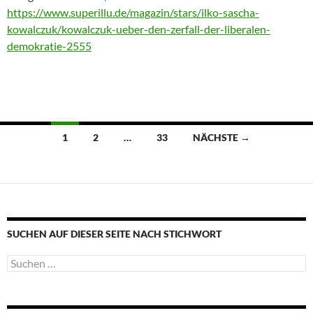
https://www.superillu.de/magazin/stars/ilko-sascha-
kowalczuk/kowalczuk-ueber-den-zerfall-der-liberalen-
demokratie-2555
Beitragsnavigation
1
2
…
33
NÄCHSTE →
SUCHEN AUF DIESER SEITE NACH STICHWORT
Suche
nach: