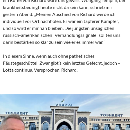
ein Rüffel von Richard wäre uns gewiss. Wolfgang Templin, der
krankheitsbedingt heute nicht da sein kann, schrieb mir
gestern Abend: „Meinen Abschied von Richard werde ich
individuell vor Ort nachholen. Er war ein tapferer Kämpfer,
und so wird er mir nah bleiben. Die jüngsten unsäglichen
russisch-amerikanischen `Verhandlungssignale` sollten uns
darin bestärken so klar zu sein wie er es immer war.´
In diesem Sinne, wenn auch ohne pathetisches
Fäustegeschüttel: Zwar gibt’s kein letztes Gefecht, jedoch –
Lotta continua. Versprochen, Richard.