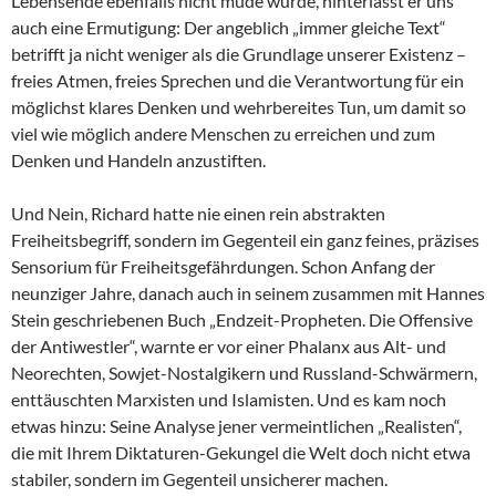
Lebensende ebenfalls nicht müde wurde, hinterlässt er uns
auch eine Ermutigung: Der angeblich „immer gleiche Text“
betrifft ja nicht weniger als die Grundlage unserer Existenz –
freies Atmen, freies Sprechen und die Verantwortung für ein
möglichst klares Denken und wehrbereites Tun, um damit so
viel wie möglich andere Menschen zu erreichen und zum
Denken und Handeln anzustiften.
Und Nein, Richard hatte nie einen rein abstrakten
Freiheitsbegriff, sondern im Gegenteil ein ganz feines, präzises
Sensorium für Freiheitsgefährdungen. Schon Anfang der
neunziger Jahre, danach auch in seinem zusammen mit Hannes
Stein geschriebenen Buch „Endzeit-Propheten. Die Offensive
der Antiwestler“, warnte er vor einer Phalanx aus Alt- und
Neorechten, Sowjet-Nostalgikern und Russland-Schwärmern,
enttäuschten Marxisten und Islamisten. Und es kam noch
etwas hinzu: Seine Analyse jener vermeintlichen „Realisten“,
die mit Ihrem Diktaturen-Gekungel die Welt doch nicht etwa
stabiler, sondern im Gegenteil unsicherer machen.