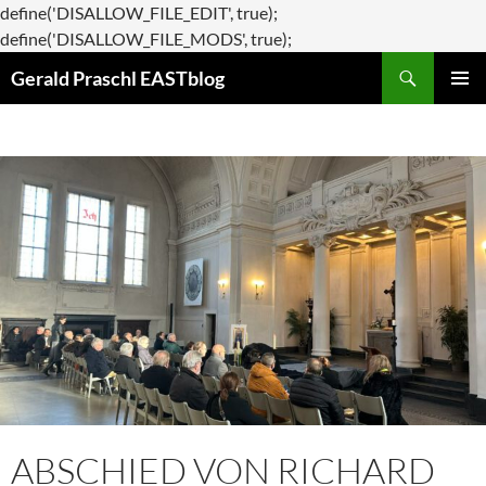
define('DISALLOW_FILE_EDIT', true);
Zum
define('DISALLOW_FILE_MODS', true);
Suchen
Inhalt
Gerald Praschl EASTblog
springen
PRIMÄR
MENÜ
ABSCHIED VON RICHARD