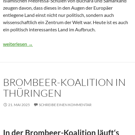
islamischen Medressa-Schulen von Buchara und Samarkand
zeugen davon, dass dieses in den Augen der Europäer
entlegene Land einst nicht nur politisch, sondern auch
wissenschaftlich ein Zentrum der Welt war. Heute ist es auch
ein politisch interessantes Land im Aufbruch.
Usbekistan 2025: Unterwegs in einem Land im Aufbruch
weiterlesen
→
BROMBEER-KOALITION IN
THÜRINGEN
21. MAI 2025
SCHREIBE EINEN KOMMENTAR
In der Brombeer-Koalition läuft‘s