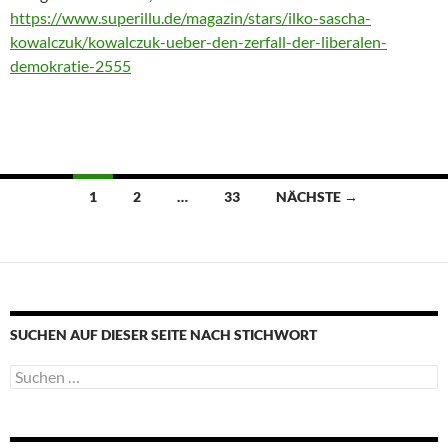
https://www.superillu.de/magazin/stars/ilko-sascha-
kowalczuk/kowalczuk-ueber-den-zerfall-der-liberalen-
demokratie-2555
Beitragsnavigation
1
2
…
33
NÄCHSTE →
SUCHEN AUF DIESER SEITE NACH STICHWORT
Suche
nach: