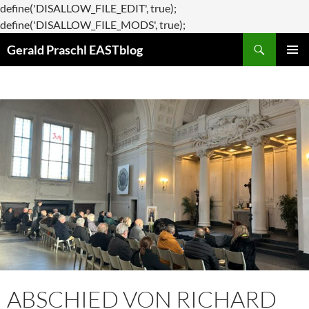
define('DISALLOW_FILE_EDIT', true);
Zum
define('DISALLOW_FILE_MODS', true);
Suchen
Inhalt
Gerald Praschl EASTblog
springen
PRIMÄR
MENÜ
ABSCHIED VON RICHARD