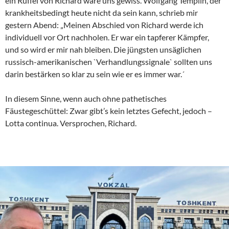
ein Rüffel von Richard wäre uns gewiss. Wolfgang Templin, der
krankheitsbedingt heute nicht da sein kann, schrieb mir
gestern Abend: „Meinen Abschied von Richard werde ich
individuell vor Ort nachholen. Er war ein tapferer Kämpfer,
und so wird er mir nah bleiben. Die jüngsten unsäglichen
russisch-amerikanischen `Verhandlungssignale` sollten uns
darin bestärken so klar zu sein wie er es immer war.´
In diesem Sinne, wenn auch ohne pathetisches
Fäustegeschüttel: Zwar gibt’s kein letztes Gefecht, jedoch –
Lotta continua. Versprochen, Richard.