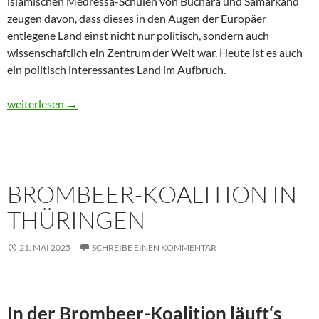
islamischen Medressa-Schulen von Buchara und Samarkand
zeugen davon, dass dieses in den Augen der Europäer
entlegene Land einst nicht nur politisch, sondern auch
wissenschaftlich ein Zentrum der Welt war. Heute ist es auch
ein politisch interessantes Land im Aufbruch.
Usbekistan 2025: Unterwegs in einem Land im Aufbruch
weiterlesen
→
BROMBEER-KOALITION IN
THÜRINGEN
21. MAI 2025
SCHREIBE EINEN KOMMENTAR
In der Brombeer-Koalition läuft‘s