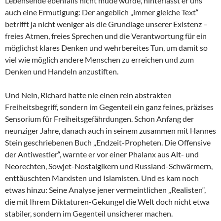
Lebensende ebenfalls nicht müde wurde, hinterlässt er uns
auch eine Ermutigung: Der angeblich „immer gleiche Text“
betrifft ja nicht weniger als die Grundlage unserer Existenz –
freies Atmen, freies Sprechen und die Verantwortung für ein
möglichst klares Denken und wehrbereites Tun, um damit so
viel wie möglich andere Menschen zu erreichen und zum
Denken und Handeln anzustiften.
Und Nein, Richard hatte nie einen rein abstrakten
Freiheitsbegriff, sondern im Gegenteil ein ganz feines, präzises
Sensorium für Freiheitsgefährdungen. Schon Anfang der
neunziger Jahre, danach auch in seinem zusammen mit Hannes
Stein geschriebenen Buch „Endzeit-Propheten. Die Offensive
der Antiwestler“, warnte er vor einer Phalanx aus Alt- und
Neorechten, Sowjet-Nostalgikern und Russland-Schwärmern,
enttäuschten Marxisten und Islamisten. Und es kam noch
etwas hinzu: Seine Analyse jener vermeintlichen „Realisten“,
die mit Ihrem Diktaturen-Gekungel die Welt doch nicht etwa
stabiler, sondern im Gegenteil unsicherer machen.