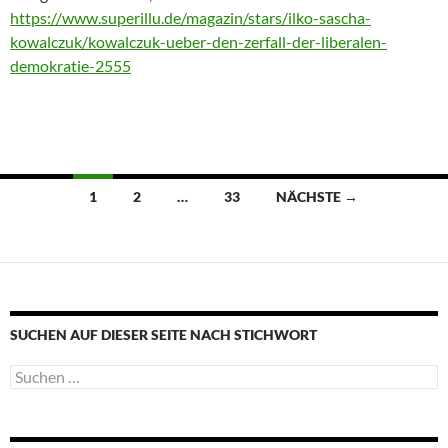
https://www.superillu.de/magazin/stars/ilko-sascha-
kowalczuk/kowalczuk-ueber-den-zerfall-der-liberalen-
demokratie-2555
Beitragsnavigation
1
2
…
33
NÄCHSTE →
SUCHEN AUF DIESER SEITE NACH STICHWORT
Suche
nach: