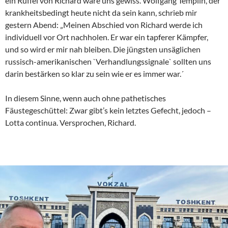
ein Rüffel von Richard wäre uns gewiss. Wolfgang Templin, der
krankheitsbedingt heute nicht da sein kann, schrieb mir
gestern Abend: „Meinen Abschied von Richard werde ich
individuell vor Ort nachholen. Er war ein tapferer Kämpfer,
und so wird er mir nah bleiben. Die jüngsten unsäglichen
russisch-amerikanischen `Verhandlungssignale` sollten uns
darin bestärken so klar zu sein wie er es immer war.´
In diesem Sinne, wenn auch ohne pathetisches
Fäustegeschüttel: Zwar gibt’s kein letztes Gefecht, jedoch –
Lotta continua. Versprochen, Richard.