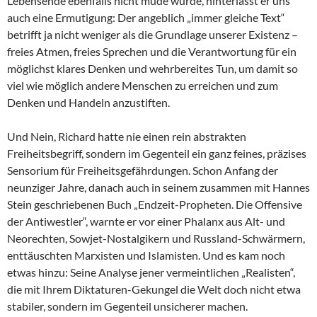
Lebensende ebenfalls nicht müde wurde, hinterlässt er uns
auch eine Ermutigung: Der angeblich „immer gleiche Text“
betrifft ja nicht weniger als die Grundlage unserer Existenz –
freies Atmen, freies Sprechen und die Verantwortung für ein
möglichst klares Denken und wehrbereites Tun, um damit so
viel wie möglich andere Menschen zu erreichen und zum
Denken und Handeln anzustiften.
Und Nein, Richard hatte nie einen rein abstrakten
Freiheitsbegriff, sondern im Gegenteil ein ganz feines, präzises
Sensorium für Freiheitsgefährdungen. Schon Anfang der
neunziger Jahre, danach auch in seinem zusammen mit Hannes
Stein geschriebenen Buch „Endzeit-Propheten. Die Offensive
der Antiwestler“, warnte er vor einer Phalanx aus Alt- und
Neorechten, Sowjet-Nostalgikern und Russland-Schwärmern,
enttäuschten Marxisten und Islamisten. Und es kam noch
etwas hinzu: Seine Analyse jener vermeintlichen „Realisten“,
die mit Ihrem Diktaturen-Gekungel die Welt doch nicht etwa
stabiler, sondern im Gegenteil unsicherer machen.