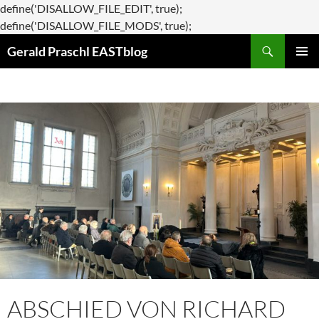
define('DISALLOW_FILE_EDIT', true);
Zum
define('DISALLOW_FILE_MODS', true);
Suchen
Inhalt
Gerald Praschl EASTblog
springen
PRIMÄR
MENÜ
ABSCHIED VON RICHARD