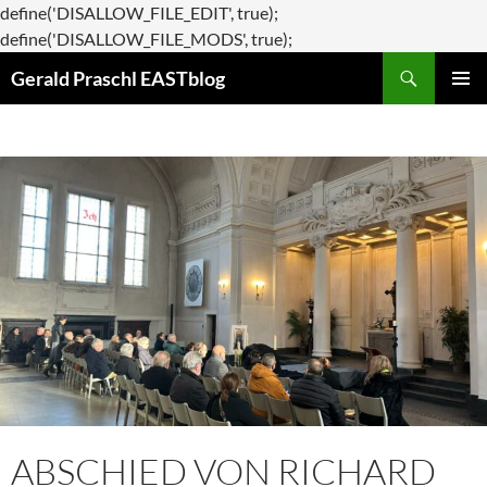
define('DISALLOW_FILE_EDIT', true);
Zum
define('DISALLOW_FILE_MODS', true);
Suchen
Inhalt
Gerald Praschl EASTblog
springen
PRIMÄR
MENÜ
ABSCHIED VON RICHARD