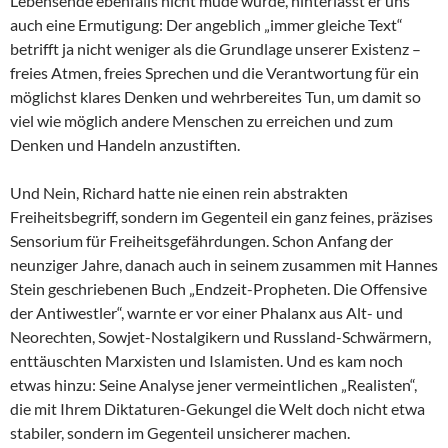
Lebensende ebenfalls nicht müde wurde, hinterlässt er uns
auch eine Ermutigung: Der angeblich „immer gleiche Text“
betrifft ja nicht weniger als die Grundlage unserer Existenz –
freies Atmen, freies Sprechen und die Verantwortung für ein
möglichst klares Denken und wehrbereites Tun, um damit so
viel wie möglich andere Menschen zu erreichen und zum
Denken und Handeln anzustiften.
Und Nein, Richard hatte nie einen rein abstrakten
Freiheitsbegriff, sondern im Gegenteil ein ganz feines, präzises
Sensorium für Freiheitsgefährdungen. Schon Anfang der
neunziger Jahre, danach auch in seinem zusammen mit Hannes
Stein geschriebenen Buch „Endzeit-Propheten. Die Offensive
der Antiwestler“, warnte er vor einer Phalanx aus Alt- und
Neorechten, Sowjet-Nostalgikern und Russland-Schwärmern,
enttäuschten Marxisten und Islamisten. Und es kam noch
etwas hinzu: Seine Analyse jener vermeintlichen „Realisten“,
die mit Ihrem Diktaturen-Gekungel die Welt doch nicht etwa
stabiler, sondern im Gegenteil unsicherer machen.