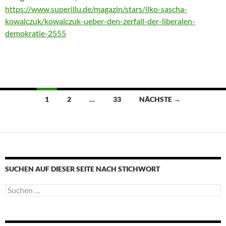
https://www.superillu.de/magazin/stars/ilko-sascha-
kowalczuk/kowalczuk-ueber-den-zerfall-der-liberalen-
demokratie-2555
Beitragsnavigation
1
2
…
33
NÄCHSTE →
SUCHEN AUF DIESER SEITE NACH STICHWORT
Suche
nach: