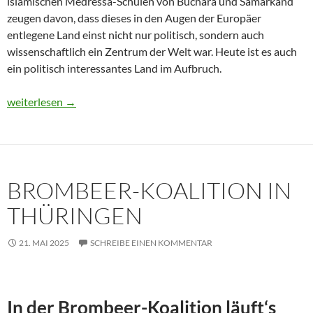
islamischen Medressa-Schulen von Buchara und Samarkand
zeugen davon, dass dieses in den Augen der Europäer
entlegene Land einst nicht nur politisch, sondern auch
wissenschaftlich ein Zentrum der Welt war. Heute ist es auch
ein politisch interessantes Land im Aufbruch.
Usbekistan 2025: Unterwegs in einem Land im Aufbruch
weiterlesen
→
BROMBEER-KOALITION IN
THÜRINGEN
21. MAI 2025
SCHREIBE EINEN KOMMENTAR
In der Brombeer-Koalition läuft‘s