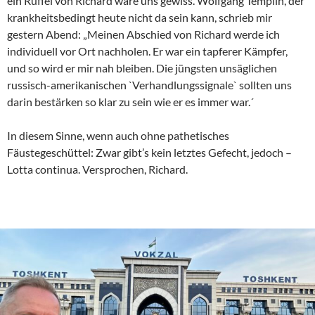
ein Rüffel von Richard wäre uns gewiss. Wolfgang Templin, der
krankheitsbedingt heute nicht da sein kann, schrieb mir
gestern Abend: „Meinen Abschied von Richard werde ich
individuell vor Ort nachholen. Er war ein tapferer Kämpfer,
und so wird er mir nah bleiben. Die jüngsten unsäglichen
russisch-amerikanischen `Verhandlungssignale` sollten uns
darin bestärken so klar zu sein wie er es immer war.´
In diesem Sinne, wenn auch ohne pathetisches
Fäustegeschüttel: Zwar gibt’s kein letztes Gefecht, jedoch –
Lotta continua. Versprochen, Richard.