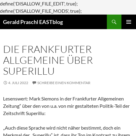
define('DISALLOW_FILE_EDIT', true);
Zum
define('DISALLOW_FILE_MODS', true);
Suchen
Inhalt
Gerald Praschl EASTblog
springen
PRIMÄR
MENÜ
DIE FRANKFURTER
ALLGEMEINE ÜBER
SUPERILLU
4. JULI 2022
SCHREIBE EINEN KOMMENTAR
Lesenswert: Mark Siemons in der Frankfurter Allgemeinen
Zeitung“ über den von u.a. von mir gestalteten Politik-Teil der
Zeitschrift Superillu:
„Auch diese Sprache wird nicht näher bestimmt, doch ein
Merkmal der „Superillu“ ist, dass ihr Ton im Kontrast zu ihrem