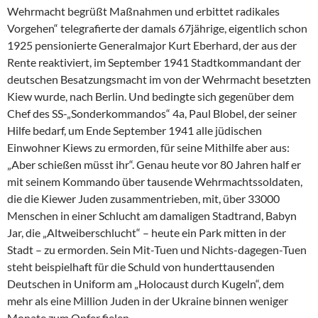
Wehrmacht begrüßt Maßnahmen und erbittet radikales
Vorgehen“ telegrafierte der damals 67jährige, eigentlich schon
1925 pensionierte Generalmajor Kurt Eberhard, der aus der
Rente reaktiviert, im September 1941 Stadtkommandant der
deutschen Besatzungsmacht im von der Wehrmacht besetzten
Kiew wurde, nach Berlin. Und bedingte sich gegenüber dem
Chef des SS-„Sonderkommandos“ 4a, Paul Blobel, der seiner
Hilfe bedarf, um Ende September 1941 alle jüdischen
Einwohner Kiews zu ermorden, für seine Mithilfe aber aus:
„Aber schießen müsst ihr“. Genau heute vor 80 Jahren half er
mit seinem Kommando über tausende Wehrmachtssoldaten,
die die Kiewer Juden zusammentrieben, mit, über 33000
Menschen in einer Schlucht am damaligen Stadtrand, Babyn
Jar, die „Altweiberschlucht“ – heute ein Park mitten in der
Stadt – zu ermorden. Sein Mit-Tuen und Nichts-dagegen-Tuen
steht beispielhaft für die Schuld von hunderttausenden
Deutschen in Uniform am „Holocaust durch Kugeln“, dem
mehr als eine Million Juden in der Ukraine binnen weniger
Monate zum Opfer fielen.