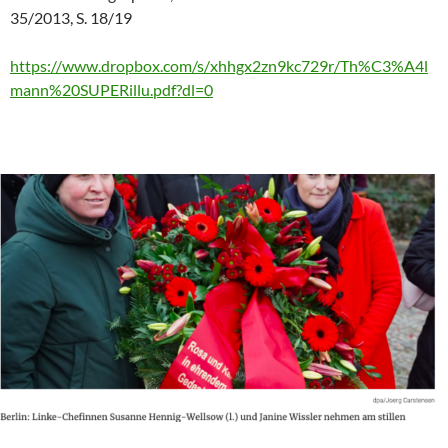
35/2013, S. 18/19
https://www.dropbox.com/s/xhhgx2zn9kc729r/Th%C3%A4l
mann%20SUPERillu.pdf?dl=0