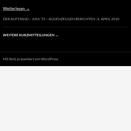
Weiterlesen
→
DER AUFSTAND – JUNI ’53 – AUGENZEUGEN BERICHTEN
6. APRIL 2010
WEITERE KURZMITTEILUNGEN
→
Mit Stolz präsentiert von WordPress