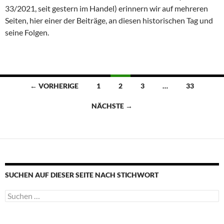
33/2021, seit gestern im Handel) erinnern wir auf mehreren
Seiten, hier einer der Beiträge, an diesen historischen Tag und
seine Folgen.
Beitragsnavigation
← VORHERIGE
1
2
3
…
33
NÄCHSTE →
SUCHEN AUF DIESER SEITE NACH STICHWORT
Suche
nach: