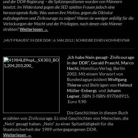
und der DDR-Regierung – die Spitzenpositionen wurden von Männern
besetzt. Im Widerstand gegen die SED spielten Frauen jedoch eine
herausragende Rolle. Was waren ihre Motive, gegen die Diktatur
aufzubegehren und Zivilcourage zu zeigen? Waren sie weniger anfällig für die
Verlockungen der Macht und der Privilegien, nach denen viele Männer
strebten?
Weiterlesen
→
„MUT-FRAUEN“ IN DER DDR
6. MAI 2012
SCHREIBE EINEN KOMMENTAR
„Ich habe Nein gesagt- Zivilcourage
in der DDR“, Gerald Praschl, Marco
Hecht,
Homilius-Verlag, Berlin
2002. Mit einem Vorwort von
Bundestagspräsident
Wolfgang
Thierse
und Beiträgen von
Helmut
Müller-Enbergs
und
Johann
Legner
, ISBN 3-ISBN 897068915,
Euro 9,90
Die Geschichten in diesem Buch
erzählen von Zivilcourage. Es sind Geschichten von Menschen, die
„Nein“ gesagt haben. „Nein“ zu einer Spitzeltätigkeit für die
Staatssicherheit der 1989 untergegangenen DDR.
Weiterlesen
→