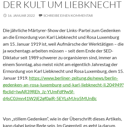
DER KULT UM LIEBKNECHT
16. JANUAR 2022
SCHREIBE EINEN KOMMENTAR
Die jährliche Märtyrer-Show der Links-Partei zum Gedenken
an die Ermordung von Karl Liebknecht und Rosa Luxemburg
am 15. Januar 1919 ist, weil Aufmärsche der Werktätigen – die
ja wochentags arbeiten müssen – seit dem Ende der SED-
Diktatur seit 1989 schwerer zu organisieren sind, immer an
einem Sonntag, also meist nicht am eigentlich Jahrestag der
Ermordung von Karl Liebknecht und Rosa Luxemburg, dem 15.
Januar 1919.
https://www.berliner-zeitung.de/news/berlin-
gedenken-an-rosa-luxemburg-und-karl-liebknecht-li.204949?
fbclid=IwAR39REh_Jz-YUmFdf9wSf-
d4sC0Jmn41W2jE2gf0aiR-5EYLsMJro5MUnBc
Von „stillem Gedenken“, wie in der Überschrift dieses Artikels,
kann dabei keine Rede sein. Im Gegenteil, es geht ja darum,