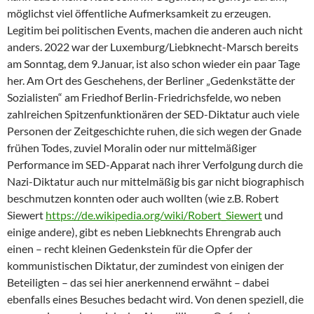
möglichst viel öffentliche Aufmerksamkeit zu erzeugen.
Legitim bei politischen Events, machen die anderen auch nicht
anders. 2022 war der Luxemburg/Liebknecht-Marsch bereits
am Sonntag, dem 9.Januar, ist also schon wieder ein paar Tage
her. Am Ort des Geschehens, der Berliner „Gedenkstätte der
Sozialisten“ am Friedhof Berlin-Friedrichsfelde, wo neben
zahlreichen Spitzenfunktionären der SED-Diktatur auch viele
Personen der Zeitgeschichte ruhen, die sich wegen der Gnade
frühen Todes, zuviel Moralin oder nur mittelmäßiger
Performance im SED-Apparat nach ihrer Verfolgung durch die
Nazi-Diktatur auch nur mittelmäßig bis gar nicht biographisch
beschmutzen konnten oder auch wollten (wie z.B. Robert
Siewert
https://de.wikipedia.org/wiki/Robert_Siewert
und
einige andere), gibt es neben Liebknechts Ehrengrab auch
einen – recht kleinen Gedenkstein für die Opfer der
kommunistischen Diktatur, der zumindest von einigen der
Beteiligten – das sei hier anerkennend erwähnt – dabei
ebenfalls eines Besuches bedacht wird. Von denen speziell, die