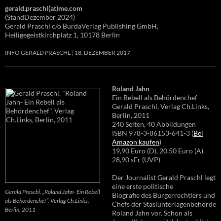
gerald.praschl(at)me.com
(StandDezember 2024)
Gerald Praschl c/o BurdaVerlag Publishing GmbH,
Heiligegeistkirchplatz 1, 10178 Berlin
INFO GERALD PRASCHL
18. DEZEMBER 2017
Roland Jahn
Ein Rebell als Behördenchef
Gerald Praschl, Verlag Ch.Links,
Berlin, 2011
240 Seiten, 40 Abbildungen
ISBN 978-3-86153-641-3 (
Bei
Amazon kaufen
)
19,90 Euro (D), 20,50 Euro (A),
28,90 sFr (UVP)
Der Journalist Gerald Praschl legt
eine erste politische
Gerald Praschl. „Roland Jahn- Ein Rebell
Biografie des Bürgerrechtlers und
als Behördenchef“, Verlag Ch.Links,
Chefs der Stasiunterlagenbehörde
Berlin, 2011
Roland Jahn vor. Schon als