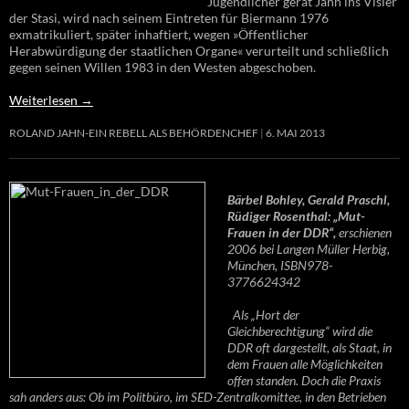
Jugendlicher gerät Jahn ins Visier
der Stasi, wird nach seinem Eintreten für Biermann 1976
exmatrikuliert, später inhaftiert, wegen »Öffentlicher
Herabwürdigung der staatlichen Organe« verurteilt und schließlich
gegen seinen Willen 1983 in den Westen abgeschoben.
Weiterlesen
→
ROLAND JAHN-EIN REBELL ALS BEHÖRDENCHEF
6. MAI 2013
Bärbel Bohley, Gerald Praschl,
Rüdiger Rosenthal: „Mut-
Frauen in der DDR“,
erschienen
2006 bei Langen Müller Herbig,
München, ISBN978-
3776624342
Als „Hort der
Gleichberechtigung“ wird die
DDR oft dargestellt, als Staat, in
dem Frauen alle Möglichkeiten
offen standen. Doch die Praxis
sah anders aus: Ob im Politbüro, im SED-Zentralkomittee, in den Betrieben