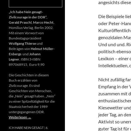
angesichts diese
„Ich habe Nein gesagt-
Die Beispiele li
Zivilcourage in der DDR“,
Gerald Praschl, Marco Hecht,
oder Peter-Hand
Homilius-Verlag, Berlin 2002.
Kulturöffentlich
Mit einem Vorwort von
genozidalen Mas
Bundestagspräsident
Wolfgang Thierse
und
Und und und. Ri
Beiträgen von
Helmut Müller-
politisch ebenso
Enbergs
und
Johann
Lexikon – einer
Legner
, ISBN 3-ISBN
897068915, Euro 9,90
Intellektuellen,
Die Geschichten in diesem
Nicht zufällig f
Buch erzählen von
Zivilcourage. Es sind
Empfang in der 
Geschichten von Menschen,
zusammen mit d
die „Nein“ gesagt haben. „Nein“
enthusiastischen
zu einer Spitzeltätigkeit für die
Staatssicherheit der 1989
Kiesewetter und
untergegangenen DDR.
jeder Tag, an de
Weiterlesen
→
Aktivist so uner
guter Tag ist fü
ICH HABE NEIN GESAGT
6.