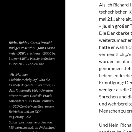
Als ich Richard 
tschechischen K
mal 21 Jahre alt.
– ja, ein großer
Die Dankbarkeit 
weiterzumachen.
Bärbel Bohley, Gerald Praschl,
hatte er wahrlic
Rüdiger Rosenthal: „Mut-Frauen
in der DDR“,
erschienen 2006 bei
vermeintlich „Au
Langen Müller Herbig, München,
wurden nicht mü
ISBN978-3776624342
genommen stets d
Als „Hort der
Lebensende ebenf
Gleichberechtigung“ wird die
Ermutigung: Der 
DDR oft dargestellt, als Staat, in
weniger als die 
dem Frauen alle Möglichkeiten
offen standen. Doch die Praxis
Sprechen und di
sah anders aus: Ob im Politbüro,
und wehrbereite
im SED-Zentralkomittee, in den
Menschen zu err
Betrieben und der DDR-
Regierung – die
Spitzenpositionen wurden von
Und Nein, Richar
Männern besetzt. Im Widerstand
sondern im Gegen