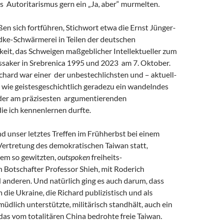
s Autoritarismus gern ein „Ja, aber“ murmelten.
eßen sich fortführen, Stichwort etwa die Ernst Jünger-
ke-Schwärmerei in Teilen der deutschen
keit, das Schweigen maßgeblicher Intellektueller zum
saker in Srebrenica 1995 und 2023 am 7. Oktober.
chard war einer der unbestechlichsten und – aktuell-
 wie geistesgeschichtlich geradezu ein wandelndes
 der am präzisesten argumentierenden
 die ich kennenlernen durfte.
and unser letztes Treffen im Frühherbst bei einem
Vertretung des demokratischen Taiwan statt,
em so gewitzten,
outspoken
freiheits-
 Botschafter Professor Shieh, mit Roderich
 anderen. Und natürlich ging es auch darum, dass
m die Ukraine, die Richard publizistisch und als
müdlich unterstützte, militärisch standhält, auch ein
r das vom totalitären China bedrohte freie Taiwan.