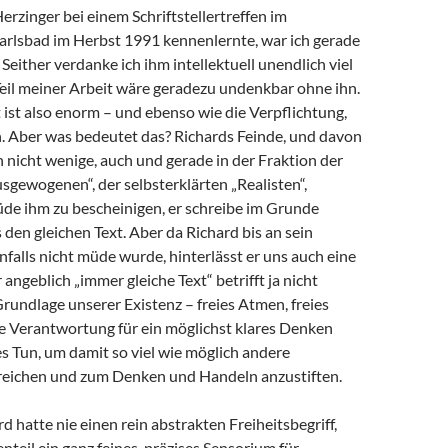
Herzinger bei einem Schriftstellertreffen im
arlsbad im Herbst 1991 kennenlernte, war ich gerade
 Seither verdanke ich ihm intellektuell unendlich viel
 Teil meiner Arbeit wäre geradezu undenkbar ohne ihn.
ist also enorm – und ebenso wie die Verpflichtung,
 Aber was bedeutet das? Richards Feinde, und davon
h nicht wenige, auch und gerade in der Fraktion der
sgewogenen“, der selbsterklärten „Realisten“,
de ihm zu bescheinigen, er schreibe im Grunde
en gleichen Text. Aber da Richard bis an sein
alls nicht müde wurde, hinterlässt er uns auch eine
angeblich „immer gleiche Text“ betrifft ja nicht
Grundlage unserer Existenz – freies Atmen, freies
e Verantwortung für ein möglichst klares Denken
s Tun, um damit so viel wie möglich andere
eichen und zum Denken und Handeln anzustiften.
d hatte nie einen rein abstrakten Freiheitsbegriff,
teil ein ganz feines, präzises Sensorium für