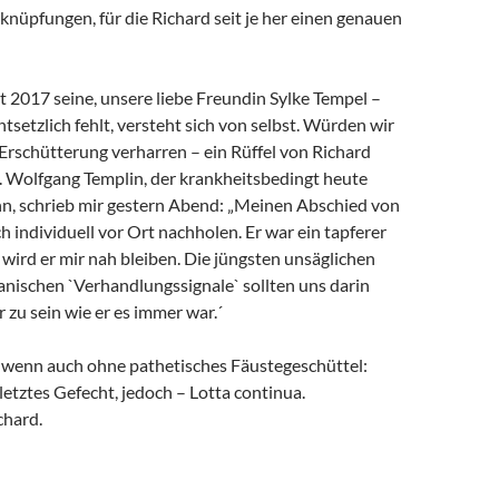
rknüpfungen, für die Richard seit je her einen genauen
it 2017 seine, unsere liebe Freundin Sylke Tempel –
ntsetzlich fehlt, versteht sich von selbst. Würden wir
 Erschütterung verharren – ein Rüffel von Richard
. Wolfgang Templin, der krankheitsbedingt heute
ann, schrieb mir gestern Abend: „Meinen Abschied von
h individuell vor Ort nachholen. Er war ein tapferer
wird er mir nah bleiben. Die jüngsten unsäglichen
anischen `Verhandlungssignale` sollten uns darin
r zu sein wie er es immer war.´
, wenn auch ohne pathetisches Fäustegeschüttel:
 letztes Gefecht, jedoch – Lotta continua.
chard.