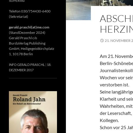
SUPERillu
Telefon 030/754430-6400
ABSCH
(Sekretariat)
HERZIN
gerald.praschl(at)me.com
(StandDezember 2024)
Gerald Praschl c/o
21. NOVEMBER 
BurdaVerlag Publishing
GmbH, Heiligegeistkirchplatz
1, 10178 Berlin
Am 21. November
Berlin-Schönebe
INFO GERALD PRASCHL
18.
Journalistenkol
DEZEMBER 2017
Wochen vor sein
verstorben ist.
Seine langjährig
Klarheit und se
Wahrheiten, mit 
der Leserschaft
Kollegen.
Schon vor 25 Jah