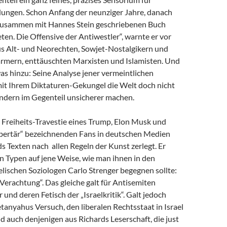
dungen. Schon Anfang der neunziger Jahre, danach
zusammen mit Hannes Stein geschriebenen Buch
en. Die Offensive der Antiwestler“, warnte er vor
us Alt- und Neorechten, Sowjet-Nostalgikern und
mern, enttäuschten Marxisten und Islamisten. Und
as hinzu: Seine Analyse jener vermeintlichen
 mit Ihrem Diktaturen-Gekungel die Welt doch nicht
ondern im Gegenteil unsicherer machen.
e Freiheits-Travestie eines Trump, Elon Musk und
libertär“ bezeichnenden Fans in deutschen Medien
s Texten nach allen Regeln der Kunst zerlegt. Er
n Typen auf jene Weise, wie man ihnen in den
lischen Soziologen Carlo Strenger begegnen sollte:
r Verachtung“. Das gleiche galt für Antisemiten
 und deren Fetisch der „Israelkritik“. Galt jedoch
anyahus Versuch, den liberalen Rechtsstaat in Israel
nd auch denjenigen aus Richards Leserschaft, die just