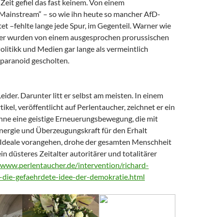
Zeit gefiel das fast keinem. Von einem
 Mainstream“ – so wie ihn heute so mancher AfD-
t –fehlte lange jede Spur, im Gegenteil. Warner wie
er wurden von einem ausgesprochen prorussischen
litikk und Medien gar lange als vermeintlich
paranoid gescholten.
Leider. Darunter litt er selbst am meisten. In einem
tikel, veröffentlicht auf Perlentaucher, zeichnet er ein
Ohne eine geistige Erneuerungsbewegung, die mit
nergie und Überzeugungskraft für den Erhalt
Ideale vorangehen, drohe der gesamten Menschheit
ein düsteres Zeitalter autoritärer und totalitärer
/www.perlentaucher.de/intervention/richard-
-die-gefaehrdete-idee-der-demokratie.html