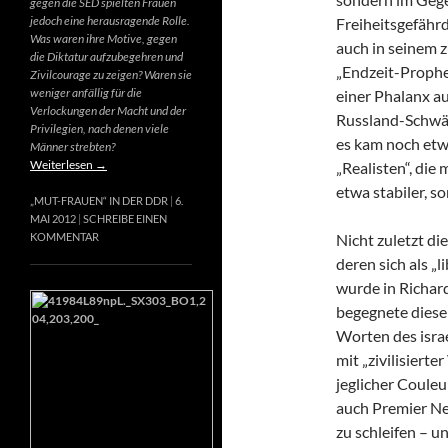
gegen die SED spielten Frauen
jedoch eine herausragende Rolle.
Freiheitsgefähr
Was waren ihre Motive, gegen
auch in seinem 
die Diktatur aufzubegehren und
„Endzeit-Prophet
Zivilcourage zu zeigen? Waren sie
weniger anfällig für die
einer Phalanx a
Verlockungen der Macht und der
Russland-Schwär
Privilegien, nach denen viele
es kam noch etw
Männer strebten?
Weiterlesen
→
„Realisten“, die
etwa stabiler, s
„MUT-FRAUEN“ IN DER DDR
6.
MAI 2012
SCHREIBE EINEN
Nicht zuletzt di
KOMMENTAR
deren sich als „
wurde in Richard
begegnete diese
Worten des israe
mit „zivilisierte
jeglicher Couleur
auch Premier Net
zu schleifen – u