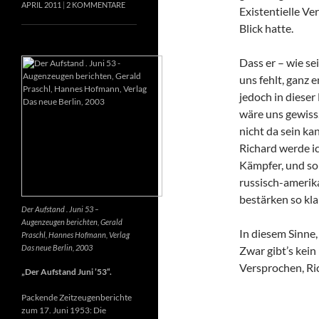
APRIL 2011
2 KOMMENTARE
Existentielle Ve
Blick hatte.
Dass er – wie se
uns fehlt, ganz e
jedoch in dieser
wäre uns gewiss
nicht da sein k
Richard werde ic
Kämpfer, und so 
russisch-amerik
bestärken so kla
Der Aufstand . Juni 53 –
Augenzeugen berichten, Gerald
In diesem Sinne
Praschl, Hannes Hofmann, Verlag
Das neue Berlin, 2003
Zwar gibt’s kein
Versprochen, Ri
„Der Aufstand Juni ’53“.
Packende Zeitzeugenberichte
zum 17. Juni 1953: Die