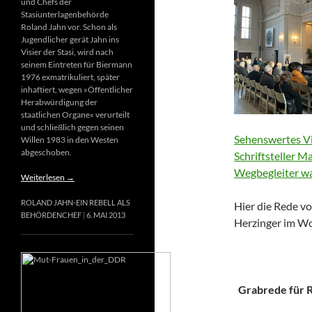
und Chefs der
Stasiunterlagenbehörde
Roland Jahn vor. Schon als
Jugendlicher gerät Jahn ins
Visier der Stasi, wird nach
seinem Eintreten für Biermann
1976 exmatrikuliert, später
inhaftiert, wegen »Öffentlicher
Herabwürdigung der
staatlichen Organe« verurteilt
und schließlich gegen seinen
Sehenswertes Vi
Willen 1983 in den Westen
abgeschoben.
Schriftsteller M
Wegbegleiter wa
Weiterlesen
→
ROLAND JAHN-EIN REBELL ALS
Hier die Rede vo
BEHÖRDENCHEF
6. MAI 2013
Herzinger im Wo
Grabrede für Ri