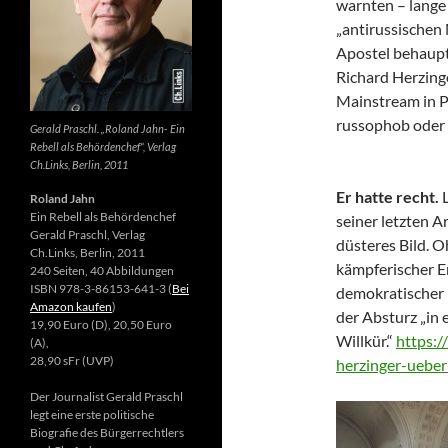
warnten – lange 
„antirussischen
Apostel behaupte
Richard Herzing
Mainstream in Po
russophob oder 
Gerald Praschl. „Roland Jahn- Ein
Rebell als Behördenchef“, Verlag
Ch.Links, Berlin, 2011
Er hatte recht.
Roland Jahn
Ein Rebell als Behördenchef
seiner letzten Ar
Gerald Praschl, Verlag
düsteres Bild. 
Ch.Links, Berlin, 2011
kämpferischer E
240 Seiten, 40 Abbildungen
ISBN 978-3-86153-641-3 (
Bei
demokratischer 
Amazon kaufen
)
der Absturz „in 
19,90 Euro (D), 20,50 Euro
Willkür.“
https:/
(A),
28,90 sFr (UVP)
herzinger-ueber
Der Journalist Gerald Praschl
legt eine erste politische
Biografie des Bürgerrechtlers