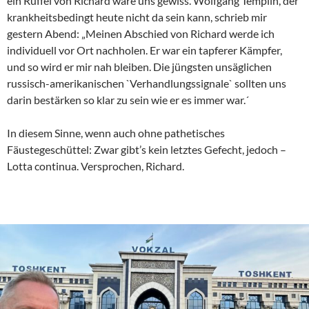
ein Rüffel von Richard wäre uns gewiss. Wolfgang Templin, der
krankheitsbedingt heute nicht da sein kann, schrieb mir
gestern Abend: „Meinen Abschied von Richard werde ich
individuell vor Ort nachholen. Er war ein tapferer Kämpfer,
und so wird er mir nah bleiben. Die jüngsten unsäglichen
russisch-amerikanischen `Verhandlungssignale` sollten uns
darin bestärken so klar zu sein wie er es immer war.´
In diesem Sinne, wenn auch ohne pathetisches
Fäustegeschüttel: Zwar gibt’s kein letztes Gefecht, jedoch –
Lotta continua. Versprochen, Richard.