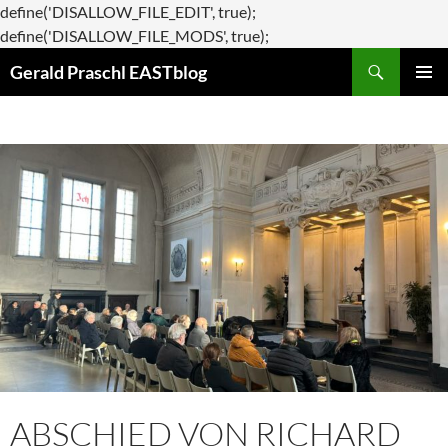
define('DISALLOW_FILE_EDIT', true);
Zum
define('DISALLOW_FILE_MODS', true);
Suchen
Inhalt
Gerald Praschl EASTblog
springen
PRIMÄR
MENÜ
ABSCHIED VON RICHARD