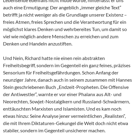
Lebensende ebenfalls nicht müde wurde, hinterlässt er uns
auch eine Ermutigung: Der angeblich „immer gleiche Text“
betrifft ja nicht weniger als die Grundlage unserer Existenz –
freies Atmen, freies Sprechen und die Verantwortung für ein
möglichst klares Denken und wehrbereites Tun, um damit so
viel wie möglich andere Menschen zu erreichen und zum
Denken und Handeln anzustiften.
Und Nein, Richard hatte nie einen rein abstrakten
Freiheitsbegriff, sondern im Gegenteil ein ganz feines, präzises
Sensorium für Freiheitsgefährdungen. Schon Anfang der
neunziger Jahre, danach auch in seinem zusammen mit Hannes
Stein geschriebenen Buch „Endzeit-Propheten. Die Offensive
der Antiwestler“, warnte er vor einer Phalanx aus Alt- und
Neorechten, Sowjet-Nostalgikern und Russland-Schwärmern,
enttäuschten Marxisten und Islamisten. Und es kam noch
etwas hinzu: Seine Analyse jener vermeintlichen „Realisten“,
die mit Ihrem Diktaturen-Gekungel die Welt doch nicht etwa
stabiler, sondern im Gegenteil unsicherer machen.