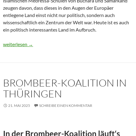
islamischen Medressa-Schulen von Buchara und Samarkand
zeugen davon, dass dieses in den Augen der Europäer
entlegene Land einst nicht nur politisch, sondern auch
wissenschaftlich ein Zentrum der Welt war. Heute ist es auch
ein politisch interessantes Land im Aufbruch.
Usbekistan 2025: Unterwegs in einem Land im Aufbruch
weiterlesen
→
BROMBEER-KOALITION IN
THÜRINGEN
21. MAI 2025
SCHREIBE EINEN KOMMENTAR
In der Brombeer-Koalition läuft‘s