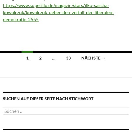
https://www.superillu.de/magazin/stars/ilko-sascha-
kowalczuk/kowalczuk-ueber-den-zerfall-der-liberalen-
demokratie-2555
Beitragsnavigation
1
2
…
33
NÄCHSTE →
SUCHEN AUF DIESER SEITE NACH STICHWORT
Suche
nach: