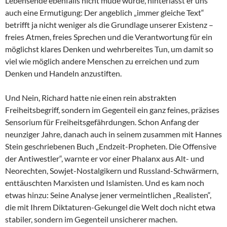
Lebensende ebenfalls nicht müde wurde, hinterlässt er uns
auch eine Ermutigung: Der angeblich „immer gleiche Text“
betrifft ja nicht weniger als die Grundlage unserer Existenz –
freies Atmen, freies Sprechen und die Verantwortung für ein
möglichst klares Denken und wehrbereites Tun, um damit so
viel wie möglich andere Menschen zu erreichen und zum
Denken und Handeln anzustiften.
Und Nein, Richard hatte nie einen rein abstrakten
Freiheitsbegriff, sondern im Gegenteil ein ganz feines, präzises
Sensorium für Freiheitsgefährdungen. Schon Anfang der
neunziger Jahre, danach auch in seinem zusammen mit Hannes
Stein geschriebenen Buch „Endzeit-Propheten. Die Offensive
der Antiwestler“, warnte er vor einer Phalanx aus Alt- und
Neorechten, Sowjet-Nostalgikern und Russland-Schwärmern,
enttäuschten Marxisten und Islamisten. Und es kam noch
etwas hinzu: Seine Analyse jener vermeintlichen „Realisten“,
die mit Ihrem Diktaturen-Gekungel die Welt doch nicht etwa
stabiler, sondern im Gegenteil unsicherer machen.