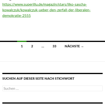
https://www.superillu.de/magazin/stars/ilko-sascha-
kowalczuk/kowalczuk-ueber-den-zerfall-der-liberalen-
demokratie-2555
Beitragsnavigation
1
2
…
33
NÄCHSTE →
SUCHEN AUF DIESER SEITE NACH STICHWORT
Suche
nach: