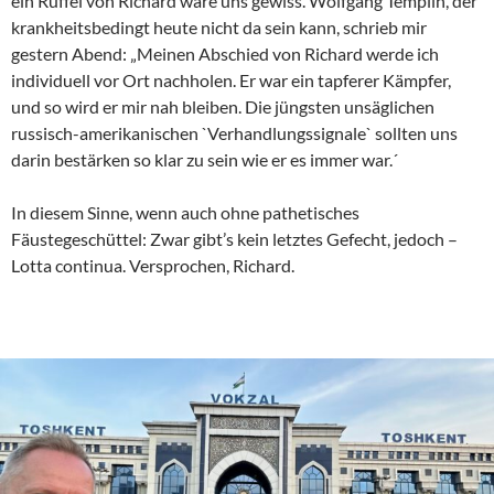
ein Rüffel von Richard wäre uns gewiss. Wolfgang Templin, der
krankheitsbedingt heute nicht da sein kann, schrieb mir
gestern Abend: „Meinen Abschied von Richard werde ich
individuell vor Ort nachholen. Er war ein tapferer Kämpfer,
und so wird er mir nah bleiben. Die jüngsten unsäglichen
russisch-amerikanischen `Verhandlungssignale` sollten uns
darin bestärken so klar zu sein wie er es immer war.´
In diesem Sinne, wenn auch ohne pathetisches
Fäustegeschüttel: Zwar gibt’s kein letztes Gefecht, jedoch –
Lotta continua. Versprochen, Richard.