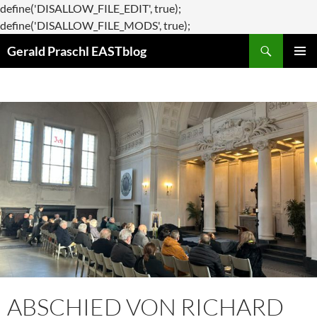
define('DISALLOW_FILE_EDIT', true);
Zum
define('DISALLOW_FILE_MODS', true);
Suchen
Inhalt
Gerald Praschl EASTblog
springen
PRIMÄR
MENÜ
ABSCHIED VON RICHARD