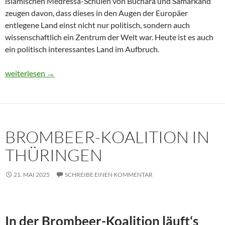
islamischen Medressa-Schulen von Buchara und Samarkand
zeugen davon, dass dieses in den Augen der Europäer
entlegene Land einst nicht nur politisch, sondern auch
wissenschaftlich ein Zentrum der Welt war. Heute ist es auch
ein politisch interessantes Land im Aufbruch.
Usbekistan 2025: Unterwegs in einem Land im Aufbruch
weiterlesen
→
BROMBEER-KOALITION IN
THÜRINGEN
21. MAI 2025
SCHREIBE EINEN KOMMENTAR
In der Brombeer-Koalition läuft‘s