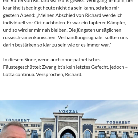
ein Rüffel von Richard wäre uns gewiss. Wolfgang Templin, der
krankheitsbedingt heute nicht da sein kann, schrieb mir
gestern Abend: „Meinen Abschied von Richard werde ich
individuell vor Ort nachholen. Er war ein tapferer Kämpfer,
und so wird er mir nah bleiben. Die jüngsten unsäglichen
russisch-amerikanischen `Verhandlungssignale` sollten uns
darin bestärken so klar zu sein wie er es immer war.´
In diesem Sinne, wenn auch ohne pathetisches
Fäustegeschüttel: Zwar gibt’s kein letztes Gefecht, jedoch –
Lotta continua. Versprochen, Richard.