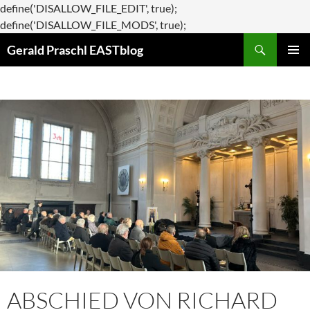
define('DISALLOW_FILE_EDIT', true);
Zum
define('DISALLOW_FILE_MODS', true);
Suchen
Inhalt
Gerald Praschl EASTblog
springen
PRIMÄR
MENÜ
ABSCHIED VON RICHARD