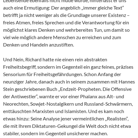
Lebensende ebenfalls nicht müde wurde, hinterlässt er uns
auch eine Ermutigung: Der angeblich „immer gleiche Text“
betrifft ja nicht weniger als die Grundlage unserer Existenz –
freies Atmen, freies Sprechen und die Verantwortung für ein
möglichst klares Denken und wehrbereites Tun, um damit so
viel wie möglich andere Menschen zu erreichen und zum
Denken und Handeln anzustiften.
Und Nein, Richard hatte nie einen rein abstrakten
Freiheitsbegriff, sondern im Gegenteil ein ganz feines, präzises
Sensorium für Freiheitsgefährdungen. Schon Anfang der
neunziger Jahre, danach auch in seinem zusammen mit Hannes
Stein geschriebenen Buch „Endzeit-Propheten. Die Offensive
der Antiwestler“, warnte er vor einer Phalanx aus Alt- und
Neorechten, Sowjet-Nostalgikern und Russland-Schwärmern,
enttäuschten Marxisten und Islamisten. Und es kam noch
etwas hinzu: Seine Analyse jener vermeintlichen „Realisten“,
die mit Ihrem Diktaturen-Gekungel die Welt doch nicht etwa
stabiler, sondern im Gegenteil unsicherer machen.