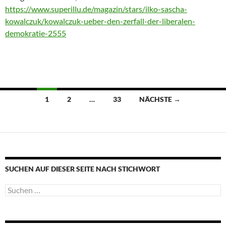
https://www.superillu.de/magazin/stars/ilko-sascha-
kowalczuk/kowalczuk-ueber-den-zerfall-der-liberalen-
demokratie-2555
Beitragsnavigation
1
2
…
33
NÄCHSTE →
SUCHEN AUF DIESER SEITE NACH STICHWORT
Suche
nach: