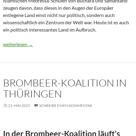
islamischen Medressa-Schulen von Buchara und Samarkand
zeugen davon, dass dieses in den Augen der Europäer
entlegene Land einst nicht nur politisch, sondern auch
wissenschaftlich ein Zentrum der Welt war. Heute ist es auch
ein politisch interessantes Land im Aufbruch.
Usbekistan 2025: Unterwegs in einem Land im Aufbruch
weiterlesen
→
BROMBEER-KOALITION IN
THÜRINGEN
21. MAI 2025
SCHREIBE EINEN KOMMENTAR
In der Brombeer-Koalition läuft‘s