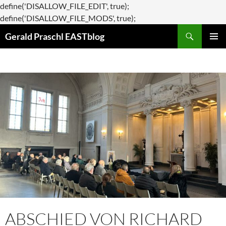
define('DISALLOW_FILE_EDIT', true);
Zum
define('DISALLOW_FILE_MODS', true);
Suchen
Inhalt
Gerald Praschl EASTblog
springen
PRIMÄR
MENÜ
ABSCHIED VON RICHARD