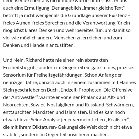
Lebensende ebenfalls nicht müde wurde, hinterlässt er uns
auch eine Ermutigung: Der angeblich „immer gleiche Text“
betrifft ja nicht weniger als die Grundlage unserer Existenz –
freies Atmen, freies Sprechen und die Verantwortung für ein
möglichst klares Denken und wehrbereites Tun, um damit so
viel wie möglich andere Menschen zu erreichen und zum
Denken und Handeln anzustiften.
Und Nein, Richard hatte nie einen rein abstrakten
Freiheitsbegriff, sondern im Gegenteil ein ganz feines, präzises
Sensorium für Freiheitsgefährdungen. Schon Anfang der
neunziger Jahre, danach auch in seinem zusammen mit Hannes
Stein geschriebenen Buch „Endzeit-Propheten. Die Offensive
der Antiwestler“, warnte er vor einer Phalanx aus Alt- und
Neorechten, Sowjet-Nostalgikern und Russland-Schwärmern,
enttäuschten Marxisten und Islamisten. Und es kam noch
etwas hinzu: Seine Analyse jener vermeintlichen „Realisten“,
die mit Ihrem Diktaturen-Gekungel die Welt doch nicht etwa
stabiler, sondern im Gegenteil unsicherer machen.