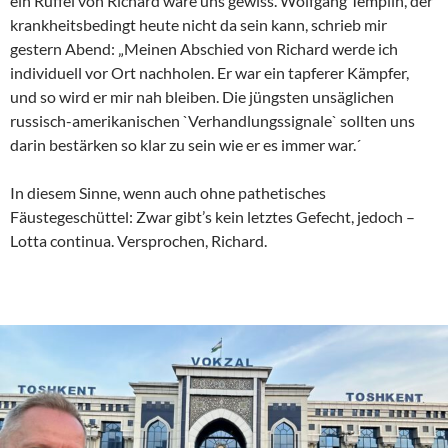
ein Rüffel von Richard wäre uns gewiss. Wolfgang Templin, der
krankheitsbedingt heute nicht da sein kann, schrieb mir
gestern Abend: „Meinen Abschied von Richard werde ich
individuell vor Ort nachholen. Er war ein tapferer Kämpfer,
und so wird er mir nah bleiben. Die jüngsten unsäglichen
russisch-amerikanischen `Verhandlungssignale` sollten uns
darin bestärken so klar zu sein wie er es immer war.´
In diesem Sinne, wenn auch ohne pathetisches
Fäustegeschüttel: Zwar gibt’s kein letztes Gefecht, jedoch –
Lotta continua. Versprochen, Richard.