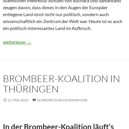
islamischen Medressa-Schulen von Buchara und Samarkand
zeugen davon, dass dieses in den Augen der Europäer
entlegene Land einst nicht nur politisch, sondern auch
wissenschaftlich ein Zentrum der Welt war. Heute ist es auch
ein politisch interessantes Land im Aufbruch.
Usbekistan 2025: Unterwegs in einem Land im Aufbruch
weiterlesen
→
BROMBEER-KOALITION IN
THÜRINGEN
21. MAI 2025
SCHREIBE EINEN KOMMENTAR
In der Brombeer-Koalition läuft‘s