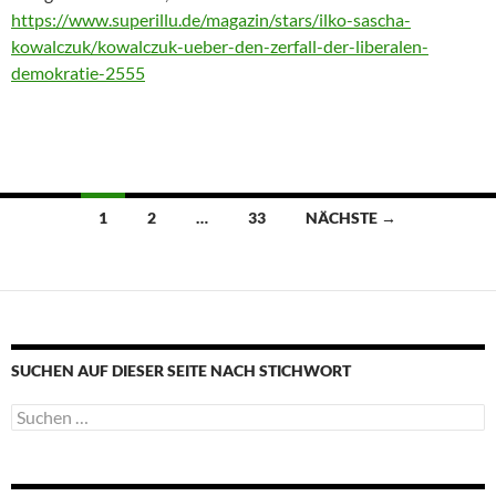
https://www.superillu.de/magazin/stars/ilko-sascha-
kowalczuk/kowalczuk-ueber-den-zerfall-der-liberalen-
demokratie-2555
Beitragsnavigation
1
2
…
33
NÄCHSTE →
SUCHEN AUF DIESER SEITE NACH STICHWORT
Suche
nach: