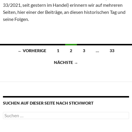
33/2021, seit gestern im Handel) erinnern wir auf mehreren
Seiten, hier einer der Beiträge, an diesen historischen Tag und
seine Folgen.
Beitragsnavigation
← VORHERIGE
1
2
3
…
33
NÄCHSTE →
SUCHEN AUF DIESER SEITE NACH STICHWORT
Suche
nach: