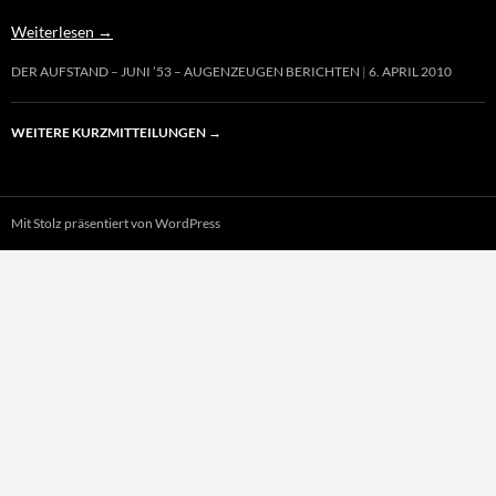
Weiterlesen
→
DER AUFSTAND – JUNI ’53 – AUGENZEUGEN BERICHTEN
6. APRIL 2010
WEITERE KURZMITTEILUNGEN
→
Mit Stolz präsentiert von WordPress