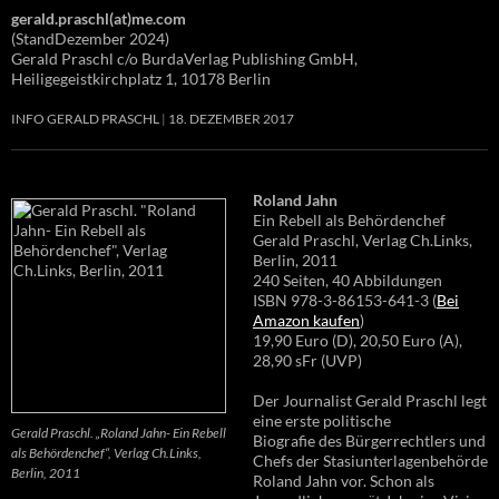
gerald.praschl(at)me.com
(StandDezember 2024)
Gerald Praschl c/o BurdaVerlag Publishing GmbH,
Heiligegeistkirchplatz 1, 10178 Berlin
INFO GERALD PRASCHL
18. DEZEMBER 2017
Roland Jahn
Ein Rebell als Behördenchef
Gerald Praschl, Verlag Ch.Links,
Berlin, 2011
240 Seiten, 40 Abbildungen
ISBN 978-3-86153-641-3 (
Bei
Amazon kaufen
)
19,90 Euro (D), 20,50 Euro (A),
28,90 sFr (UVP)
Der Journalist Gerald Praschl legt
eine erste politische
Gerald Praschl. „Roland Jahn- Ein Rebell
Biografie des Bürgerrechtlers und
als Behördenchef“, Verlag Ch.Links,
Chefs der Stasiunterlagenbehörde
Berlin, 2011
Roland Jahn vor. Schon als