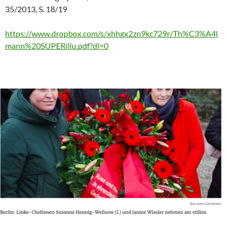
35/2013, S. 18/19
https://www.dropbox.com/s/xhhgx2zn9kc729r/Th%C3%A4l
mann%20SUPERillu.pdf?dl=0