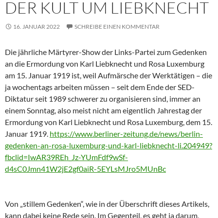
DER KULT UM LIEBKNECHT
16. JANUAR 2022
SCHREIBE EINEN KOMMENTAR
Die jährliche Märtyrer-Show der Links-Partei zum Gedenken
an die Ermordung von Karl Liebknecht und Rosa Luxemburg
am 15. Januar 1919 ist, weil Aufmärsche der Werktätigen – die
ja wochentags arbeiten müssen – seit dem Ende der SED-
Diktatur seit 1989 schwerer zu organisieren sind, immer an
einem Sonntag, also meist nicht am eigentlich Jahrestag der
Ermordung von Karl Liebknecht und Rosa Luxemburg, dem 15.
Januar 1919.
https://www.berliner-zeitung.de/news/berlin-
gedenken-an-rosa-luxemburg-und-karl-liebknecht-li.204949?
fbclid=IwAR39REh_Jz-YUmFdf9wSf-
d4sC0Jmn41W2jE2gf0aiR-5EYLsMJro5MUnBc
Von „stillem Gedenken“, wie in der Überschrift dieses Artikels,
kann dabei keine Rede sein. Im Gegenteil, es geht ja darum,