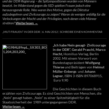
und der DDR-Regierung – die Spitzenpositionen wurden von Männern
besetzt. Im Widerstand gegen die SED spielten Frauen jedoch eine
herausragende Rolle. Was waren ihre Motive, gegen die Diktatur
aufzubegehren und Zivilcourage zu zeigen? Waren sie weniger anfällig für die
Verlockungen der Macht und der Privilegien, nach denen viele Männer
strebten?
Weiterlesen
→
„MUT-FRAUEN“ IN DER DDR
6. MAI 2012
SCHREIBE EINEN KOMMENTAR
„Ich habe Nein gesagt- Zivilcourage
in der DDR“, Gerald Praschl, Marco
Hecht,
Homilius-Verlag, Berlin
2002. Mit einem Vorwort von
Bundestagspräsident
Wolfgang
Thierse
und Beiträgen von
Helmut
Müller-Enbergs
und
Johann
Legner
, ISBN 3-ISBN 897068915,
Euro 9,90
Die Geschichten in diesem Buch
erzählen von Zivilcourage. Es sind Geschichten von Menschen, die
„Nein“ gesagt haben. „Nein“ zu einer Spitzeltätigkeit für die
Staatssicherheit der 1989 untergegangenen DDR.
Weiterlesen
→