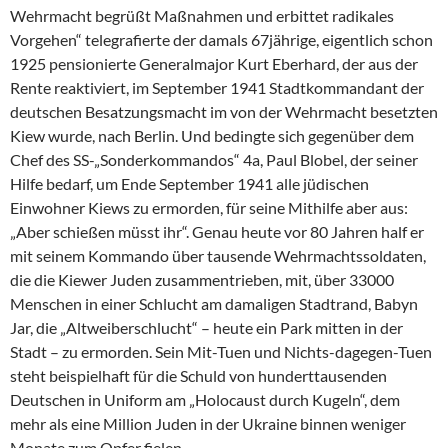
Wehrmacht begrüßt Maßnahmen und erbittet radikales
Vorgehen“ telegrafierte der damals 67jährige, eigentlich schon
1925 pensionierte Generalmajor Kurt Eberhard, der aus der
Rente reaktiviert, im September 1941 Stadtkommandant der
deutschen Besatzungsmacht im von der Wehrmacht besetzten
Kiew wurde, nach Berlin. Und bedingte sich gegenüber dem
Chef des SS-„Sonderkommandos“ 4a, Paul Blobel, der seiner
Hilfe bedarf, um Ende September 1941 alle jüdischen
Einwohner Kiews zu ermorden, für seine Mithilfe aber aus:
„Aber schießen müsst ihr“. Genau heute vor 80 Jahren half er
mit seinem Kommando über tausende Wehrmachtssoldaten,
die die Kiewer Juden zusammentrieben, mit, über 33000
Menschen in einer Schlucht am damaligen Stadtrand, Babyn
Jar, die „Altweiberschlucht“ – heute ein Park mitten in der
Stadt – zu ermorden. Sein Mit-Tuen und Nichts-dagegen-Tuen
steht beispielhaft für die Schuld von hunderttausenden
Deutschen in Uniform am „Holocaust durch Kugeln“, dem
mehr als eine Million Juden in der Ukraine binnen weniger
Monate zum Opfer fielen.