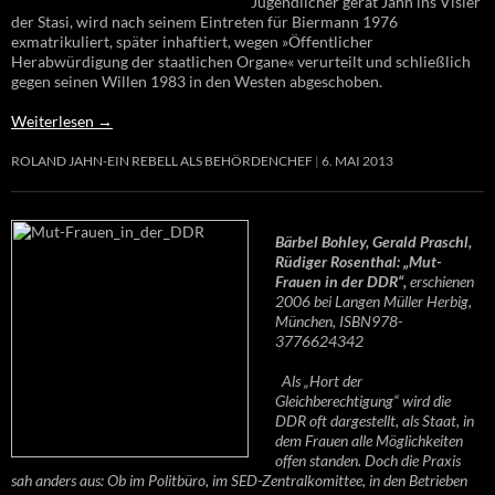
Jugendlicher gerät Jahn ins Visier
der Stasi, wird nach seinem Eintreten für Biermann 1976
exmatrikuliert, später inhaftiert, wegen »Öffentlicher
Herabwürdigung der staatlichen Organe« verurteilt und schließlich
gegen seinen Willen 1983 in den Westen abgeschoben.
Weiterlesen
→
ROLAND JAHN-EIN REBELL ALS BEHÖRDENCHEF
6. MAI 2013
Bärbel Bohley, Gerald Praschl,
Rüdiger Rosenthal: „Mut-
Frauen in der DDR“,
erschienen
2006 bei Langen Müller Herbig,
München, ISBN978-
3776624342
Als „Hort der
Gleichberechtigung“ wird die
DDR oft dargestellt, als Staat, in
dem Frauen alle Möglichkeiten
offen standen. Doch die Praxis
sah anders aus: Ob im Politbüro, im SED-Zentralkomittee, in den Betrieben