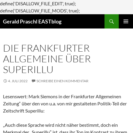
define('DISALLOW_FILE_EDIT', true);
Zum
define('DISALLOW_FILE_MODS', true);
Suchen
Inhalt
Gerald Praschl EASTblog
springen
PRIMÄR
MENÜ
DIE FRANKFURTER
ALLGEMEINE ÜBER
SUPERILLU
4. JULI 2022
SCHREIBE EINEN KOMMENTAR
Lesenswert: Mark Siemons in der Frankfurter Allgemeinen
Zeitung“ über den von u.a. von mir gestalteten Politik-Teil der
Zeitschrift Superillu:
„Auch diese Sprache wird nicht näher bestimmt, doch ein
Merkmal der „Superillu“ ist, dass ihr Ton im Kontrast zu ihrem