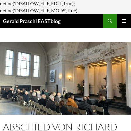
define('DISALLOW_FILE_EDIT', true);
Zum
define('DISALLOW_FILE_MODS', true);
Suchen
Inhalt
Gerald Praschl EASTblog
springen
PRIMÄR
MENÜ
ABSCHIED VON RICHARD