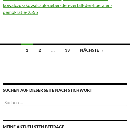
kowalczuk/kowalczuk-ueber-den-zerfall-der-liberalen-
demokratie-2555
Beitragsnavigation
1
2
…
33
NÄCHSTE →
SUCHEN AUF DIESER SEITE NACH STICHWORT
Suche
nach:
MEINE AKTUELLSTEN BEITRÄGE