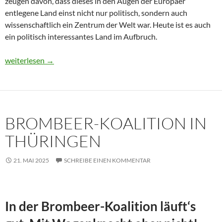
zeugen davon, dass dieses in den Augen der Europäer
entlegene Land einst nicht nur politisch, sondern auch
wissenschaftlich ein Zentrum der Welt war. Heute ist es auch
ein politisch interessantes Land im Aufbruch.
Usbekistan 2025: Unterwegs in einem Land im Aufbruch
weiterlesen
→
BROMBEER-KOALITION IN
THÜRINGEN
21. MAI 2025
SCHREIBE EINEN KOMMENTAR
In der Brombeer-Koalition läuft‘s