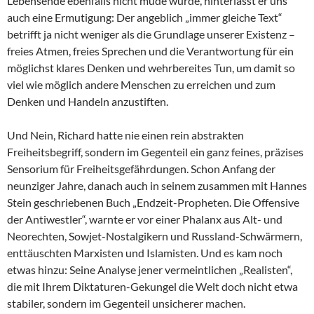
Lebensende ebenfalls nicht müde wurde, hinterlässt er uns
auch eine Ermutigung: Der angeblich „immer gleiche Text“
betrifft ja nicht weniger als die Grundlage unserer Existenz –
freies Atmen, freies Sprechen und die Verantwortung für ein
möglichst klares Denken und wehrbereites Tun, um damit so
viel wie möglich andere Menschen zu erreichen und zum
Denken und Handeln anzustiften.
Und Nein, Richard hatte nie einen rein abstrakten
Freiheitsbegriff, sondern im Gegenteil ein ganz feines, präzises
Sensorium für Freiheitsgefährdungen. Schon Anfang der
neunziger Jahre, danach auch in seinem zusammen mit Hannes
Stein geschriebenen Buch „Endzeit-Propheten. Die Offensive
der Antiwestler“, warnte er vor einer Phalanx aus Alt- und
Neorechten, Sowjet-Nostalgikern und Russland-Schwärmern,
enttäuschten Marxisten und Islamisten. Und es kam noch
etwas hinzu: Seine Analyse jener vermeintlichen „Realisten“,
die mit Ihrem Diktaturen-Gekungel die Welt doch nicht etwa
stabiler, sondern im Gegenteil unsicherer machen.