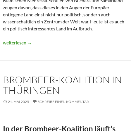
islamischen Medressa-Schulen von Buchara und Samarkand
zeugen davon, dass dieses in den Augen der Europäer
entlegene Land einst nicht nur politisch, sondern auch
wissenschaftlich ein Zentrum der Welt war. Heute ist es auch
ein politisch interessantes Land im Aufbruch.
Usbekistan 2025: Unterwegs in einem Land im Aufbruch
weiterlesen
→
BROMBEER-KOALITION IN
THÜRINGEN
21. MAI 2025
SCHREIBE EINEN KOMMENTAR
In der Brombeer-Koalition läuft‘s