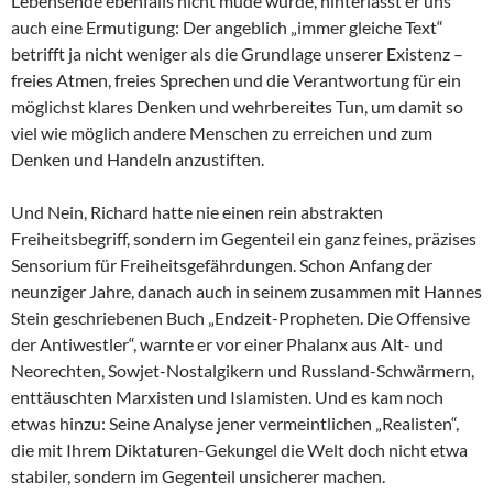
Lebensende ebenfalls nicht müde wurde, hinterlässt er uns
auch eine Ermutigung: Der angeblich „immer gleiche Text“
betrifft ja nicht weniger als die Grundlage unserer Existenz –
freies Atmen, freies Sprechen und die Verantwortung für ein
möglichst klares Denken und wehrbereites Tun, um damit so
viel wie möglich andere Menschen zu erreichen und zum
Denken und Handeln anzustiften.
Und Nein, Richard hatte nie einen rein abstrakten
Freiheitsbegriff, sondern im Gegenteil ein ganz feines, präzises
Sensorium für Freiheitsgefährdungen. Schon Anfang der
neunziger Jahre, danach auch in seinem zusammen mit Hannes
Stein geschriebenen Buch „Endzeit-Propheten. Die Offensive
der Antiwestler“, warnte er vor einer Phalanx aus Alt- und
Neorechten, Sowjet-Nostalgikern und Russland-Schwärmern,
enttäuschten Marxisten und Islamisten. Und es kam noch
etwas hinzu: Seine Analyse jener vermeintlichen „Realisten“,
die mit Ihrem Diktaturen-Gekungel die Welt doch nicht etwa
stabiler, sondern im Gegenteil unsicherer machen.