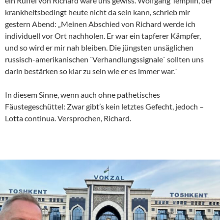
ein Rüffel von Richard wäre uns gewiss. Wolfgang Templin, der
krankheitsbedingt heute nicht da sein kann, schrieb mir
gestern Abend: „Meinen Abschied von Richard werde ich
individuell vor Ort nachholen. Er war ein tapferer Kämpfer,
und so wird er mir nah bleiben. Die jüngsten unsäglichen
russisch-amerikanischen `Verhandlungssignale` sollten uns
darin bestärken so klar zu sein wie er es immer war.´
In diesem Sinne, wenn auch ohne pathetisches
Fäustegeschüttel: Zwar gibt’s kein letztes Gefecht, jedoch –
Lotta continua. Versprochen, Richard.