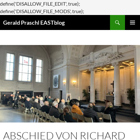
define('DISALLOW_FILE_EDIT', true);
Zum
define('DISALLOW_FILE_MODS', true);
Suchen
Inhalt
Gerald Praschl EASTblog
springen
PRIMÄR
MENÜ
ABSCHIED VON RICHARD