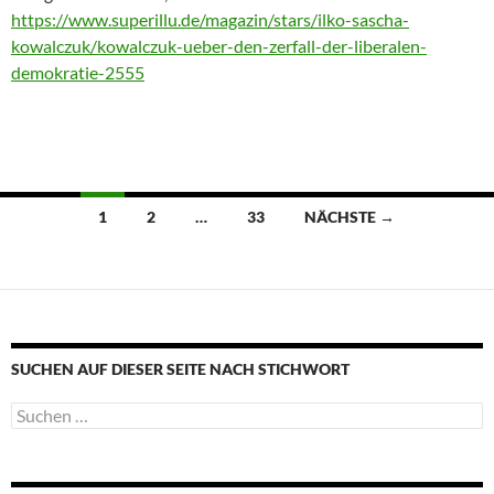
https://www.superillu.de/magazin/stars/ilko-sascha-
kowalczuk/kowalczuk-ueber-den-zerfall-der-liberalen-
demokratie-2555
Beitragsnavigation
1
2
…
33
NÄCHSTE →
SUCHEN AUF DIESER SEITE NACH STICHWORT
Suche
nach: