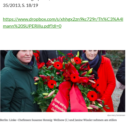
35/2013, S. 18/19
https://www.dropbox.com/s/xhhgx2zn9kc729r/Th%C3%A4l
mann%20SUPERillu.pdf?dl=0