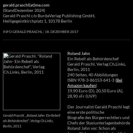
gerald.praschl(at)me.com
(StandDezember 2024)
Gerald Praschl c/o BurdaVerlag Publishing GmbH,
Heiligegeistkirchplatz 1, 10178 Berlin
INFO GERALD PRASCHL
18. DEZEMBER 2017
Roland Jahn
Ein Rebell als Behördenchef
Gerald Praschl, Verlag Ch.Links,
Berlin, 2011
240 Seiten, 40 Abbildungen
ISBN 978-3-86153-641-3 (
Bei
Amazon kaufen
)
19,90 Euro (D), 20,50 Euro (A),
28,90 sFr (UVP)
Der Journalist Gerald Praschl legt
eine erste politische
Gerald Praschl. „Roland Jahn- Ein Rebell
Biografie des Bürgerrechtlers und
als Behördenchef“, Verlag Ch.Links,
Chefs der Stasiunterlagenbehörde
Berlin, 2011
Roland Jahn vor. Schon als