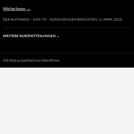
Weiterlesen
→
DER AUFSTAND – JUNI ’53 – AUGENZEUGEN BERICHTEN
6. APRIL 2010
WEITERE KURZMITTEILUNGEN
→
Mit Stolz präsentiert von WordPress