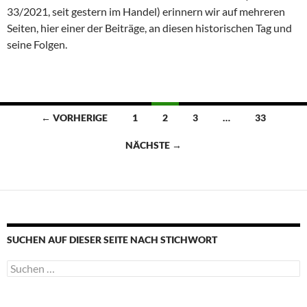
33/2021, seit gestern im Handel) erinnern wir auf mehreren
Seiten, hier einer der Beiträge, an diesen historischen Tag und
seine Folgen.
Beitragsnavigation
← VORHERIGE
1
2
3
…
33
NÄCHSTE →
SUCHEN AUF DIESER SEITE NACH STICHWORT
Suche
nach: