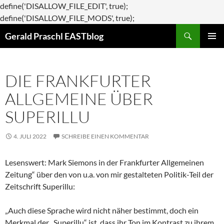
define('DISALLOW_FILE_EDIT', true);
Zum
define('DISALLOW_FILE_MODS', true);
Suchen
Inhalt
Gerald Praschl EASTblog
springen
PRIMÄR
MENÜ
DIE FRANKFURTER
ALLGEMEINE ÜBER
SUPERILLU
4. JULI 2022
SCHREIBE EINEN KOMMENTAR
Lesenswert: Mark Siemons in der Frankfurter Allgemeinen
Zeitung“ über den von u.a. von mir gestalteten Politik-Teil der
Zeitschrift Superillu:
„Auch diese Sprache wird nicht näher bestimmt, doch ein
Merkmal der „Superillu“ ist, dass ihr Ton im Kontrast zu ihrem