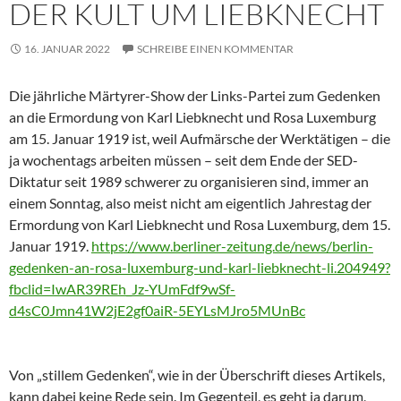
DER KULT UM LIEBKNECHT
16. JANUAR 2022
SCHREIBE EINEN KOMMENTAR
Die jährliche Märtyrer-Show der Links-Partei zum Gedenken
an die Ermordung von Karl Liebknecht und Rosa Luxemburg
am 15. Januar 1919 ist, weil Aufmärsche der Werktätigen – die
ja wochentags arbeiten müssen – seit dem Ende der SED-
Diktatur seit 1989 schwerer zu organisieren sind, immer an
einem Sonntag, also meist nicht am eigentlich Jahrestag der
Ermordung von Karl Liebknecht und Rosa Luxemburg, dem 15.
Januar 1919.
https://www.berliner-zeitung.de/news/berlin-
gedenken-an-rosa-luxemburg-und-karl-liebknecht-li.204949?
fbclid=IwAR39REh_Jz-YUmFdf9wSf-
d4sC0Jmn41W2jE2gf0aiR-5EYLsMJro5MUnBc
Von „stillem Gedenken“, wie in der Überschrift dieses Artikels,
kann dabei keine Rede sein. Im Gegenteil, es geht ja darum,