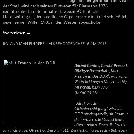
Jugendlicher gerät Jahn ins Visier
der Stasi, wird nach seinem Eintreten für Biermann 1976
exmatrikuliert, später inhaftiert, wegen »Öffentlicher
Herabwürdigung der staatlichen Organe« verurteilt und schließlich
gegen seinen Willen 1983 in den Westen abgeschoben.
Weiterlesen
→
ROLAND JAHN-EIN REBELL ALS BEHÖRDENCHEF
6. MAI 2013
Bärbel Bohley, Gerald Praschl,
Rüdiger Rosenthal: „Mut-
Frauen in der DDR“,
erschienen
2006 bei Langen Müller Herbig,
München, ISBN978-
3776624342
Als „Hort der
Gleichberechtigung“ wird die
DDR oft dargestellt, als Staat, in
dem Frauen alle Möglichkeiten
offen standen. Doch die Praxis
sah anders aus: Ob im Politbüro, im SED-Zentralkomittee, in den Betrieben