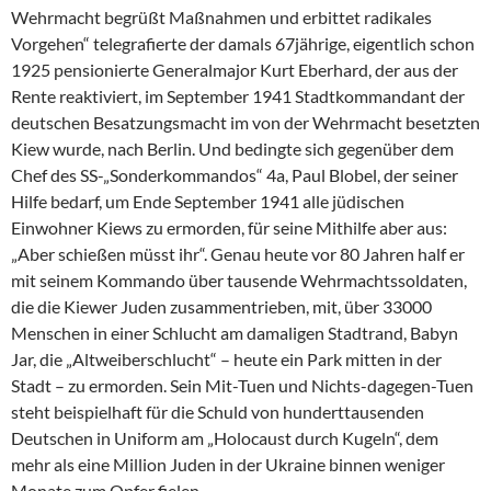
Wehrmacht begrüßt Maßnahmen und erbittet radikales
Vorgehen“ telegrafierte der damals 67jährige, eigentlich schon
1925 pensionierte Generalmajor Kurt Eberhard, der aus der
Rente reaktiviert, im September 1941 Stadtkommandant der
deutschen Besatzungsmacht im von der Wehrmacht besetzten
Kiew wurde, nach Berlin. Und bedingte sich gegenüber dem
Chef des SS-„Sonderkommandos“ 4a, Paul Blobel, der seiner
Hilfe bedarf, um Ende September 1941 alle jüdischen
Einwohner Kiews zu ermorden, für seine Mithilfe aber aus:
„Aber schießen müsst ihr“. Genau heute vor 80 Jahren half er
mit seinem Kommando über tausende Wehrmachtssoldaten,
die die Kiewer Juden zusammentrieben, mit, über 33000
Menschen in einer Schlucht am damaligen Stadtrand, Babyn
Jar, die „Altweiberschlucht“ – heute ein Park mitten in der
Stadt – zu ermorden. Sein Mit-Tuen und Nichts-dagegen-Tuen
steht beispielhaft für die Schuld von hunderttausenden
Deutschen in Uniform am „Holocaust durch Kugeln“, dem
mehr als eine Million Juden in der Ukraine binnen weniger
Monate zum Opfer fielen.