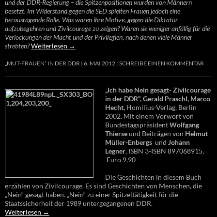
und der DDR-Regierung – die Spitzenpositionen wurden von Männern
besetzt. Im Widerstand gegen die SED spielten Frauen jedoch eine
herausragende Rolle. Was waren ihre Motive, gegen die Diktatur
aufzubegehren und Zivilcourage zu zeigen? Waren sie weniger anfällig für die
Verlockungen der Macht und der Privilegien, nach denen viele Männer
strebten?
Weiterlesen
→
„MUT-FRAUEN“ IN DER DDR
6. MAI 2012
SCHREIBE EINEN KOMMENTAR
„Ich habe Nein gesagt- Zivilcourage
in der DDR“, Gerald Praschl, Marco
Hecht,
Homilius-Verlag, Berlin
2002. Mit einem Vorwort von
Bundestagspräsident
Wolfgang
Thierse
und Beiträgen von
Helmut
Müller-Enbergs
und
Johann
Legner
, ISBN 3-ISBN 897068915,
Euro 9,90
Die Geschichten in diesem Buch
erzählen von Zivilcourage. Es sind Geschichten von Menschen, die
„Nein“ gesagt haben. „Nein“ zu einer Spitzeltätigkeit für die
Staatssicherheit der 1989 untergegangenen DDR.
Weiterlesen
→