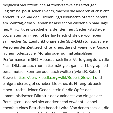
möglichst viel öffentliche Aufmerksamkeit zu erzeugen.
Legitim bei politischen Events, machen die anderen auch nicht
anders. 2022 war der Luxemburg/Liebknecht-Marsch bereits
am Sonntag, dem 9.Januar, ist also schon wieder ein paar Tage
her. Am Ort des Geschehens, der Berliner „Gedenkstätte der
Sozialisten“ am Friedhof Berlin-Friedrichsfelde, wo neben
zahlreichen Spitzenfunktionären der SED-Diktatur auch viele
Personen der Zeitgeschichte ruhen, die sich wegen der Gnade
frühen Todes, zuviel Moralin oder nur mittelmäßiger
Performance im SED-Apparat nach ihrer Verfolgung durch die
Nazi-Diktatur auch nur mittelmäßig bis gar nicht biographisch
beschmutzen konnten oder auch wollten (wie z.B. Robert
Siewert
https://de.wikipedia.org/wiki/Robert_Siewert
und
einige andere), gibt es neben Liebknechts Ehrengrab auch
einen – recht kleinen Gedenkstein für die Opfer der
kommunistischen Diktatur, der zumindest von einigen der
Beteiligten – das sei hier anerkennend erwähnt – dabei
ebenfalls eines Besuches bedacht wird. Von denen speziell, die