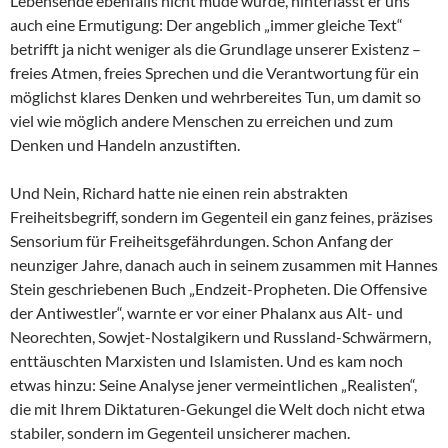
Lebensende ebenfalls nicht müde wurde, hinterlässt er uns
auch eine Ermutigung: Der angeblich „immer gleiche Text“
betrifft ja nicht weniger als die Grundlage unserer Existenz –
freies Atmen, freies Sprechen und die Verantwortung für ein
möglichst klares Denken und wehrbereites Tun, um damit so
viel wie möglich andere Menschen zu erreichen und zum
Denken und Handeln anzustiften.
Und Nein, Richard hatte nie einen rein abstrakten
Freiheitsbegriff, sondern im Gegenteil ein ganz feines, präzises
Sensorium für Freiheitsgefährdungen. Schon Anfang der
neunziger Jahre, danach auch in seinem zusammen mit Hannes
Stein geschriebenen Buch „Endzeit-Propheten. Die Offensive
der Antiwestler“, warnte er vor einer Phalanx aus Alt- und
Neorechten, Sowjet-Nostalgikern und Russland-Schwärmern,
enttäuschten Marxisten und Islamisten. Und es kam noch
etwas hinzu: Seine Analyse jener vermeintlichen „Realisten“,
die mit Ihrem Diktaturen-Gekungel die Welt doch nicht etwa
stabiler, sondern im Gegenteil unsicherer machen.