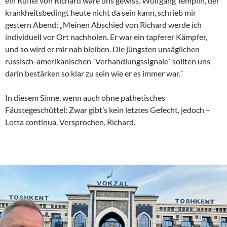
ein Rüffel von Richard wäre uns gewiss. Wolfgang Templin, der
krankheitsbedingt heute nicht da sein kann, schrieb mir
gestern Abend: „Meinen Abschied von Richard werde ich
individuell vor Ort nachholen. Er war ein tapferer Kämpfer,
und so wird er mir nah bleiben. Die jüngsten unsäglichen
russisch-amerikanischen `Verhandlungssignale` sollten uns
darin bestärken so klar zu sein wie er es immer war.´
In diesem Sinne, wenn auch ohne pathetisches
Fäustegeschüttel: Zwar gibt’s kein letztes Gefecht, jedoch –
Lotta continua. Versprochen, Richard.