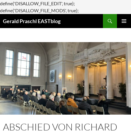
define('DISALLOW_FILE_EDIT', true);
Zum
define('DISALLOW_FILE_MODS', true);
Suchen
Inhalt
Gerald Praschl EASTblog
springen
PRIMÄR
MENÜ
ABSCHIED VON RICHARD