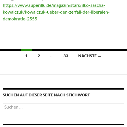
https://www.superillu.de/magazin/stars/ilko-sascha-
kowalczuk/kowalczuk-ueber-den-zerfall-der-liberalen-
demokratie-2555
Beitragsnavigation
1
2
…
33
NÄCHSTE →
SUCHEN AUF DIESER SEITE NACH STICHWORT
Suche
nach: