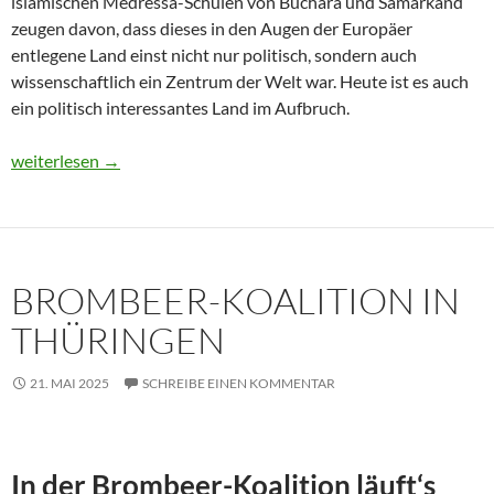
islamischen Medressa-Schulen von Buchara und Samarkand
zeugen davon, dass dieses in den Augen der Europäer
entlegene Land einst nicht nur politisch, sondern auch
wissenschaftlich ein Zentrum der Welt war. Heute ist es auch
ein politisch interessantes Land im Aufbruch.
Usbekistan 2025: Unterwegs in einem Land im Aufbruch
weiterlesen
→
BROMBEER-KOALITION IN
THÜRINGEN
21. MAI 2025
SCHREIBE EINEN KOMMENTAR
In der Brombeer-Koalition läuft‘s