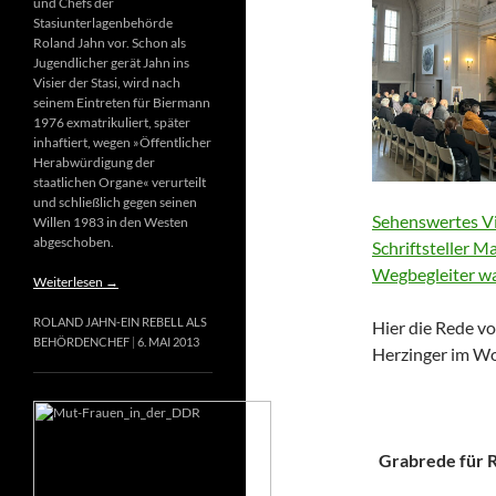
und Chefs der
Stasiunterlagenbehörde
Roland Jahn vor. Schon als
Jugendlicher gerät Jahn ins
Visier der Stasi, wird nach
seinem Eintreten für Biermann
1976 exmatrikuliert, später
inhaftiert, wegen »Öffentlicher
Herabwürdigung der
staatlichen Organe« verurteilt
und schließlich gegen seinen
Sehenswertes Vi
Willen 1983 in den Westen
abgeschoben.
Schriftsteller M
Wegbegleiter wa
Weiterlesen
→
ROLAND JAHN-EIN REBELL ALS
Hier die Rede vo
BEHÖRDENCHEF
6. MAI 2013
Herzinger im Wo
Grabrede für Ri