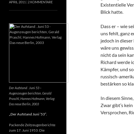
APRIL 2011
2 KOMMENTARE
Existentielle Ve
Blick hatte.
Dass er – wie se
uns fehlt, ganz e
jedoch in dieser
wäre uns gewiss
nicht da sein k
Richard werde ic
Kämpfer, und so 
russisch-amerik
bestärken so kla
Der Aufstand . Juni 53 –
Augenzeugen berichten, Gerald
In diesem Sinne
Praschl, Hannes Hofmann, Verlag
Das neue Berlin, 2003
Zwar gibt’s kein
Versprochen, Ri
„Der Aufstand Juni ’53“.
Packende Zeitzeugenberichte
zum 17. Juni 1953: Die