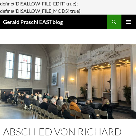
define('DISALLOW_FILE_EDIT', true);
Zum
define('DISALLOW_FILE_MODS', true);
Suchen
Inhalt
Gerald Praschl EASTblog
springen
PRIMÄR
MENÜ
ABSCHIED VON RICHARD