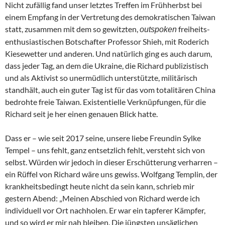
Nicht zufällig fand unser letztes Treffen im Frühherbst bei
einem Empfang in der Vertretung des demokratischen Taiwan
statt, zusammen mit dem so gewitzten,
freiheits-
outspoken
enthusiastischen Botschafter Professor Shieh, mit Roderich
Kiesewetter und anderen. Und natürlich ging es auch darum,
dass jeder Tag, an dem die Ukraine, die Richard publizistisch
und als Aktivist so unermüdlich unterstützte, militärisch
standhält, auch ein guter Tag ist für das vom totalitären China
bedrohte freie Taiwan. Existentielle Verknüpfungen, für die
Richard seit je her einen genauen Blick hatte.
Dass er – wie seit 2017 seine, unsere liebe Freundin Sylke
Tempel – uns fehlt, ganz entsetzlich fehlt, versteht sich von
selbst. Würden wir jedoch in dieser Erschütterung verharren –
ein Rüffel von Richard wäre uns gewiss. Wolfgang Templin, der
krankheitsbedingt heute nicht da sein kann, schrieb mir
gestern Abend: „Meinen Abschied von Richard werde ich
individuell vor Ort nachholen. Er war ein tapferer Kämpfer,
und so wird er mir nah bleiben. Die jüngsten unsäglichen