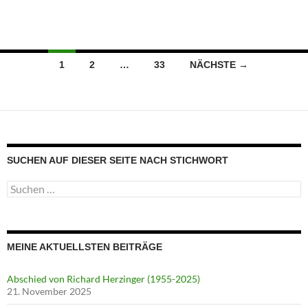
Beitragsnavigation
1
2
…
33
NÄCHSTE →
SUCHEN AUF DIESER SEITE NACH STICHWORT
Suche
nach:
MEINE AKTUELLSTEN BEITRÄGE
Abschied von Richard Herzinger (1955-2025)
21. November 2025