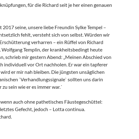
rknüpfungen, für die Richard seit je her einen genauen
it 2017 seine, unsere liebe Freundin Sylke Tempel –
ntsetzlich fehlt, versteht sich von selbst. Würden wir
 Erschütterung verharren – ein Rüffel von Richard
. Wolfgang Templin, der krankheitsbedingt heute
ann, schrieb mir gestern Abend: „Meinen Abschied von
h individuell vor Ort nachholen. Er war ein tapferer
wird er mir nah bleiben. Die jüngsten unsäglichen
anischen `Verhandlungssignale` sollten uns darin
r zu sein wie er es immer war.´
, wenn auch ohne pathetisches Fäustegeschüttel:
 letztes Gefecht, jedoch – Lotta continua.
chard.