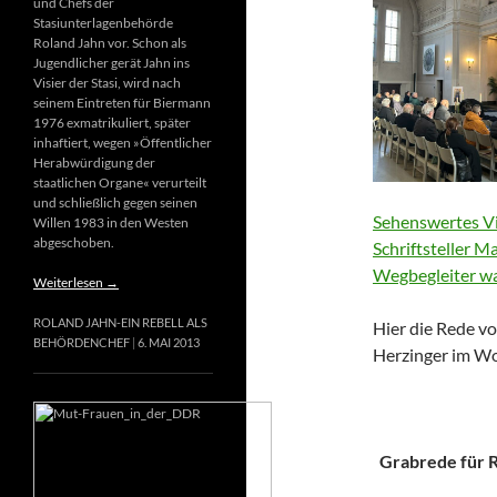
und Chefs der
Stasiunterlagenbehörde
Roland Jahn vor. Schon als
Jugendlicher gerät Jahn ins
Visier der Stasi, wird nach
seinem Eintreten für Biermann
1976 exmatrikuliert, später
inhaftiert, wegen »Öffentlicher
Herabwürdigung der
staatlichen Organe« verurteilt
und schließlich gegen seinen
Sehenswertes Vi
Willen 1983 in den Westen
abgeschoben.
Schriftsteller M
Wegbegleiter wa
Weiterlesen
→
ROLAND JAHN-EIN REBELL ALS
Hier die Rede vo
BEHÖRDENCHEF
6. MAI 2013
Herzinger im Wo
Grabrede für Ri