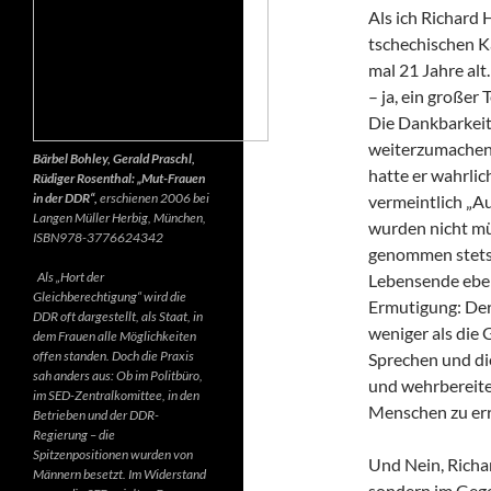
Als ich Richard 
tschechischen K
mal 21 Jahre alt.
– ja, ein großer
Die Dankbarkeit 
weiterzumachen.
Bärbel Bohley, Gerald Praschl,
hatte er wahrlic
Rüdiger Rosenthal: „Mut-Frauen
in der DDR“,
erschienen 2006 bei
vermeintlich „Au
Langen Müller Herbig, München,
wurden nicht mü
ISBN978-3776624342
genommen stets d
Als „Hort der
Lebensende ebenf
Gleichberechtigung“ wird die
Ermutigung: Der 
DDR oft dargestellt, als Staat, in
weniger als die 
dem Frauen alle Möglichkeiten
offen standen. Doch die Praxis
Sprechen und di
sah anders aus: Ob im Politbüro,
und wehrbereite
im SED-Zentralkomittee, in den
Menschen zu err
Betrieben und der DDR-
Regierung – die
Spitzenpositionen wurden von
Und Nein, Richar
Männern besetzt. Im Widerstand
sondern im Gegen