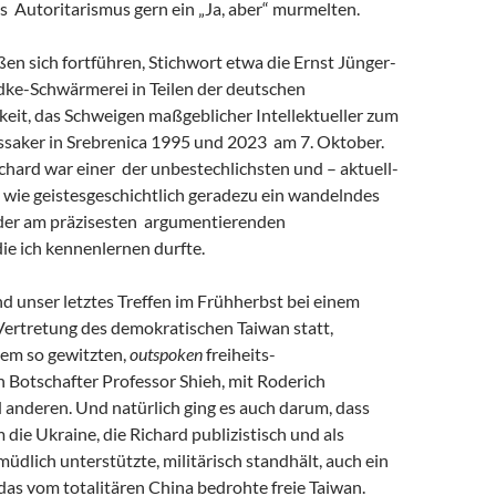
s Autoritarismus gern ein „Ja, aber“ murmelten.
eßen sich fortführen, Stichwort etwa die Ernst Jünger-
ke-Schwärmerei in Teilen der deutschen
keit, das Schweigen maßgeblicher Intellektueller zum
saker in Srebrenica 1995 und 2023 am 7. Oktober.
chard war einer der unbestechlichsten und – aktuell-
 wie geistesgeschichtlich geradezu ein wandelndes
 der am präzisesten argumentierenden
 die ich kennenlernen durfte.
and unser letztes Treffen im Frühherbst bei einem
Vertretung des demokratischen Taiwan statt,
em so gewitzten,
outspoken
freiheits-
 Botschafter Professor Shieh, mit Roderich
 anderen. Und natürlich ging es auch darum, dass
m die Ukraine, die Richard publizistisch und als
müdlich unterstützte, militärisch standhält, auch ein
r das vom totalitären China bedrohte freie Taiwan.