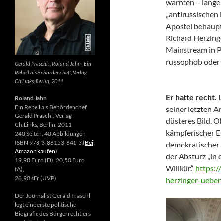
warnten – lange 
„antirussischen
Apostel behaupte
Richard Herzing
Mainstream in Po
russophob oder 
Gerald Praschl. „Roland Jahn- Ein
Rebell als Behördenchef“, Verlag
Ch.Links, Berlin, 2011
Er hatte recht.
Roland Jahn
Ein Rebell als Behördenchef
seiner letzten Ar
Gerald Praschl, Verlag
düsteres Bild. 
Ch.Links, Berlin, 2011
kämpferischer E
240 Seiten, 40 Abbildungen
ISBN 978-3-86153-641-3 (
Bei
demokratischer 
Amazon kaufen
)
der Absturz „in 
19,90 Euro (D), 20,50 Euro
Willkür.“
https:/
(A),
28,90 sFr (UVP)
herzinger-ueber
Der Journalist Gerald Praschl
legt eine erste politische
Biografie des Bürgerrechtlers