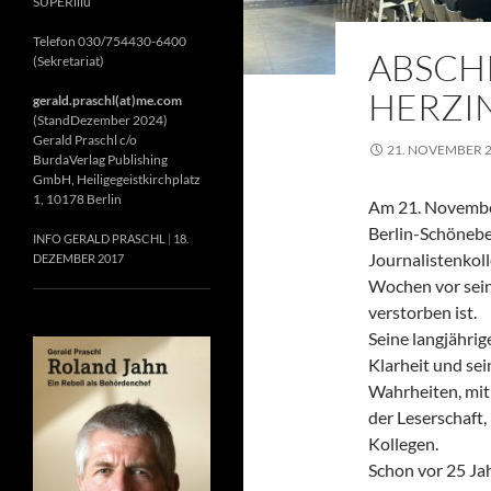
SUPERillu
Telefon 030/754430-6400
ABSCH
(Sekretariat)
HERZIN
gerald.praschl(at)me.com
(StandDezember 2024)
Gerald Praschl c/o
21. NOVEMBER 
BurdaVerlag Publishing
GmbH, Heiligegeistkirchplatz
1, 10178 Berlin
Am 21. November
Berlin-Schönebe
INFO GERALD PRASCHL
18.
Journalistenkol
DEZEMBER 2017
Wochen vor sein
verstorben ist.
Seine langjährig
Klarheit und se
Wahrheiten, mit 
der Leserschaft
Kollegen.
Schon vor 25 Jah