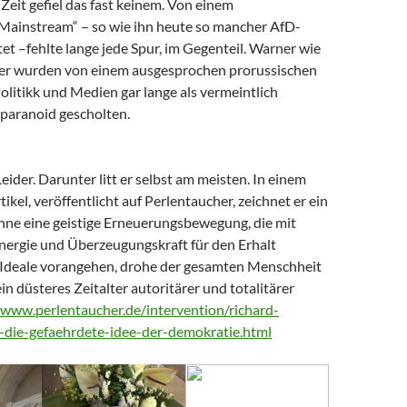
Zeit gefiel das fast keinem. Von einem
 Mainstream“ – so wie ihn heute so mancher AfD-
t –fehlte lange jede Spur, im Gegenteil. Warner wie
er wurden von einem ausgesprochen prorussischen
litikk und Medien gar lange als vermeintlich
paranoid gescholten.
Leider. Darunter litt er selbst am meisten. In einem
tikel, veröffentlicht auf Perlentaucher, zeichnet er ein
Ohne eine geistige Erneuerungsbewegung, die mit
nergie und Überzeugungskraft für den Erhalt
Ideale vorangehen, drohe der gesamten Menschheit
ein düsteres Zeitalter autoritärer und totalitärer
/www.perlentaucher.de/intervention/richard-
-die-gefaehrdete-idee-der-demokratie.html