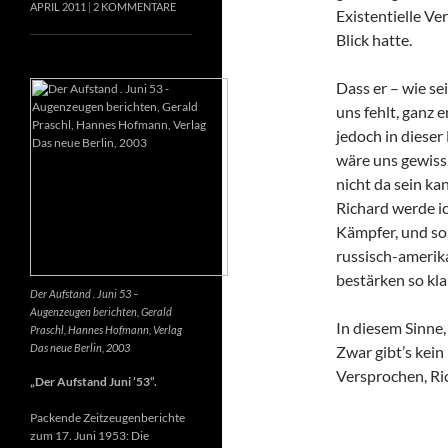
APRIL 2011
2 KOMMENTARE
Existentielle Ve
Blick hatte.
Dass er – wie se
uns fehlt, ganz e
jedoch in dieser
wäre uns gewiss
nicht da sein k
Richard werde ic
Kämpfer, und so 
russisch-amerik
bestärken so kla
Der Aufstand . Juni 53 –
Augenzeugen berichten, Gerald
In diesem Sinne
Praschl, Hannes Hofmann, Verlag
Das neue Berlin, 2003
Zwar gibt’s kein
Versprochen, Ri
„Der Aufstand Juni ’53“.
Packende Zeitzeugenberichte
zum 17. Juni 1953: Die