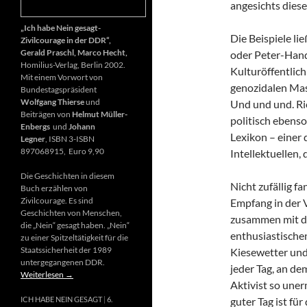
angesichts diese
„Ich habe Nein gesagt-
Die Beispiele li
Zivilcourage in der DDR“,
Gerald Praschl, Marco Hecht,
oder Peter-Hand
Homilius-Verlag, Berlin 2002.
Kulturöffentlich
Mit einem Vorwort von
genozidalen Mas
Bundestagspräsident
Wolfgang Thierse
und
Und und und. Ri
Beiträgen von
Helmut Müller-
politisch ebenso
Enbergs
und
Johann
Lexikon – einer
Legner
, ISBN 3-ISBN
897068915, Euro 9,90
Intellektuellen,
Die Geschichten in diesem
Nicht zufällig f
Buch erzählen von
Zivilcourage. Es sind
Empfang in der 
Geschichten von Menschen,
zusammen mit d
die „Nein“ gesagt haben. „Nein“
enthusiastischen
zu einer Spitzeltätigkeit für die
Staatssicherheit der 1989
Kiesewetter und
untergegangenen DDR.
jeder Tag, an de
Weiterlesen
→
Aktivist so uner
guter Tag ist fü
ICH HABE NEIN GESAGT
6.