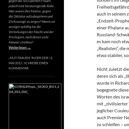
gegen die SED spielten Frauen
jedoch eine herausragende Rolle.
Freiheitsgefähr
Was waren ihre Motive, gegen
auch in seinem 
die Diktatur aufzubegehren und
„Endzeit-Prophet
Zivilcourage zu zeigen? Waren sie
weniger anfällig für die
einer Phalanx a
Verlockungen der Macht und der
Russland-Schwär
Privilegien, nach denen viele
es kam noch etw
Männer strebten?
Weiterlesen
→
„Realisten“, die
etwa stabiler, s
„MUT-FRAUEN“ IN DER DDR
6.
MAI 2012
SCHREIBE EINEN
Nicht zuletzt di
KOMMENTAR
deren sich als „
wurde in Richard
begegnete diese
Worten des israe
mit „zivilisierte
jeglicher Couleur
auch Premier Net
zu schleifen – u