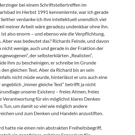
Herzinger bei einem Schriftstellertreffen im
arlsbad im Herbst 1991 kennenlernte, war ich gerade
 Seither verdanke ich ihm intellektuell unendlich viel
 Teil meiner Arbeit wäre geradezu undenkbar ohne ihn.
ist also enorm – und ebenso wie die Verpflichtung,
 Aber was bedeutet das? Richards Feinde, und davon
h nicht wenige, auch und gerade in der Fraktion der
sgewogenen“, der selbsterklärten „Realisten“,
de ihm zu bescheinigen, er schreibe im Grunde
en gleichen Text. Aber da Richard bis an sein
alls nicht müde wurde, hinterlässt er uns auch eine
angeblich „immer gleiche Text“ betrifft ja nicht
Grundlage unserer Existenz – freies Atmen, freies
e Verantwortung für ein möglichst klares Denken
s Tun, um damit so viel wie möglich andere
eichen und zum Denken und Handeln anzustiften.
d hatte nie einen rein abstrakten Freiheitsbegriff,
teil ein ganz feines, präzises Sensorium für