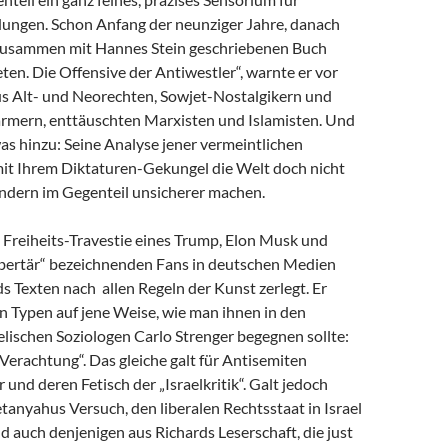
dungen. Schon Anfang der neunziger Jahre, danach
zusammen mit Hannes Stein geschriebenen Buch
en. Die Offensive der Antiwestler“, warnte er vor
us Alt- und Neorechten, Sowjet-Nostalgikern und
mern, enttäuschten Marxisten und Islamisten. Und
as hinzu: Seine Analyse jener vermeintlichen
 mit Ihrem Diktaturen-Gekungel die Welt doch nicht
ondern im Gegenteil unsicherer machen.
e Freiheits-Travestie eines Trump, Elon Musk und
libertär“ bezeichnenden Fans in deutschen Medien
s Texten nach allen Regeln der Kunst zerlegt. Er
n Typen auf jene Weise, wie man ihnen in den
lischen Soziologen Carlo Strenger begegnen sollte:
r Verachtung“. Das gleiche galt für Antisemiten
 und deren Fetisch der „Israelkritik“. Galt jedoch
anyahus Versuch, den liberalen Rechtsstaat in Israel
nd auch denjenigen aus Richards Leserschaft, die just