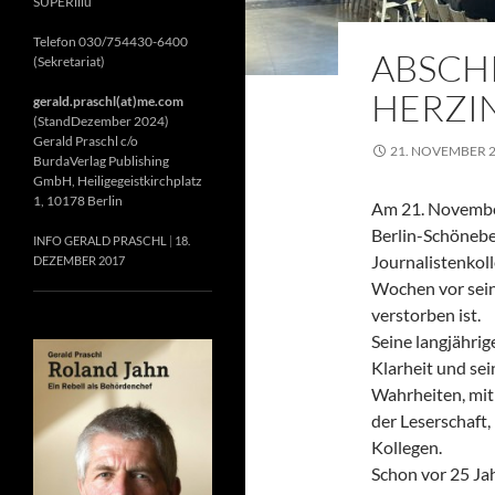
SUPERillu
Telefon 030/754430-6400
ABSCH
(Sekretariat)
HERZIN
gerald.praschl(at)me.com
(StandDezember 2024)
Gerald Praschl c/o
21. NOVEMBER 
BurdaVerlag Publishing
GmbH, Heiligegeistkirchplatz
1, 10178 Berlin
Am 21. November
Berlin-Schönebe
INFO GERALD PRASCHL
18.
Journalistenkol
DEZEMBER 2017
Wochen vor sein
verstorben ist.
Seine langjährig
Klarheit und se
Wahrheiten, mit 
der Leserschaft
Kollegen.
Schon vor 25 Jah