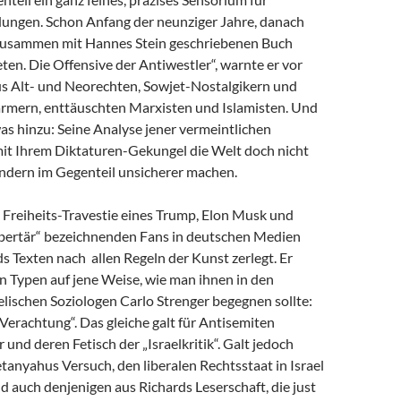
dungen. Schon Anfang der neunziger Jahre, danach
zusammen mit Hannes Stein geschriebenen Buch
en. Die Offensive der Antiwestler“, warnte er vor
us Alt- und Neorechten, Sowjet-Nostalgikern und
mern, enttäuschten Marxisten und Islamisten. Und
as hinzu: Seine Analyse jener vermeintlichen
 mit Ihrem Diktaturen-Gekungel die Welt doch nicht
ondern im Gegenteil unsicherer machen.
e Freiheits-Travestie eines Trump, Elon Musk und
libertär“ bezeichnenden Fans in deutschen Medien
s Texten nach allen Regeln der Kunst zerlegt. Er
n Typen auf jene Weise, wie man ihnen in den
lischen Soziologen Carlo Strenger begegnen sollte:
r Verachtung“. Das gleiche galt für Antisemiten
 und deren Fetisch der „Israelkritik“. Galt jedoch
anyahus Versuch, den liberalen Rechtsstaat in Israel
nd auch denjenigen aus Richards Leserschaft, die just