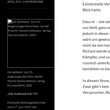
APRIL 2011
2 KOMMENTARE
Existentielle Ve
Blick hatte.
Dass er – wie se
uns fehlt, ganz e
jedoch in dieser
wäre uns gewiss
nicht da sein k
Richard werde ic
Kämpfer, und so 
russisch-amerik
bestärken so kla
Der Aufstand . Juni 53 –
Augenzeugen berichten, Gerald
In diesem Sinne
Praschl, Hannes Hofmann, Verlag
Das neue Berlin, 2003
Zwar gibt’s kein
Versprochen, Ri
„Der Aufstand Juni ’53“.
Packende Zeitzeugenberichte
zum 17. Juni 1953: Die