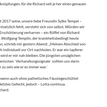
rknüpfungen, für die Richard seit je her einen genauen
it 2017 seine, unsere liebe Freundin Sylke Tempel –
ntsetzlich fehlt, versteht sich von selbst. Würden wir
 Erschütterung verharren – ein Rüffel von Richard
. Wolfgang Templin, der krankheitsbedingt heute
ann, schrieb mir gestern Abend: „Meinen Abschied von
h individuell vor Ort nachholen. Er war ein tapferer
wird er mir nah bleiben. Die jüngsten unsäglichen
anischen `Verhandlungssignale` sollten uns darin
r zu sein wie er es immer war.´
, wenn auch ohne pathetisches Fäustegeschüttel:
 letztes Gefecht, jedoch – Lotta continua.
chard.