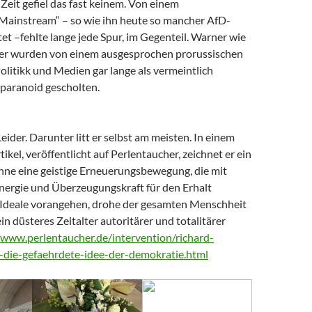
Zeit gefiel das fast keinem. Von einem
 Mainstream“ – so wie ihn heute so mancher AfD-
t –fehlte lange jede Spur, im Gegenteil. Warner wie
er wurden von einem ausgesprochen prorussischen
litikk und Medien gar lange als vermeintlich
paranoid gescholten.
Leider. Darunter litt er selbst am meisten. In einem
tikel, veröffentlicht auf Perlentaucher, zeichnet er ein
Ohne eine geistige Erneuerungsbewegung, die mit
nergie und Überzeugungskraft für den Erhalt
Ideale vorangehen, drohe der gesamten Menschheit
ein düsteres Zeitalter autoritärer und totalitärer
/www.perlentaucher.de/intervention/richard-
-die-gefaehrdete-idee-der-demokratie.html