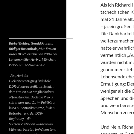
Als ich Richard 
tschechischen K
mal 21 Jahre alt.
– ja, ein großer
Die Dankbarkeit 
weiterzumachen.
Bärbel Bohley, Gerald Praschl,
hatte er wahrlic
Rüdiger Rosenthal: „Mut-Frauen
in der DDR“,
erschienen 2006 bei
vermeintlich „Au
Langen Müller Herbig, München,
wurden nicht mü
ISBN978-3776624342
genommen stets d
Als „Hort der
Lebensende ebenf
Gleichberechtigung“ wird die
Ermutigung: Der 
DDR oft dargestellt, als Staat, in
weniger als die 
dem Frauen alle Möglichkeiten
offen standen. Doch die Praxis
Sprechen und di
sah anders aus: Ob im Politbüro,
und wehrbereite
im SED-Zentralkomittee, in den
Menschen zu err
Betrieben und der DDR-
Regierung – die
Spitzenpositionen wurden von
Und Nein, Richar
Männern besetzt. Im Widerstand
sondern im Gegen