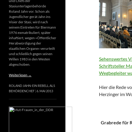
und Chefs der
Stasiunterlagenbehörde
Roland Jahn vor. Schon als
Jugendlicher gerät Jahn ins
Visier der Stasi, wird nach
seinem Eintreten für Biermann
1976 exmatrikuliert, später
inhaftiert, wegen »Öffentlicher
Herabwürdigung der
staatlichen Organe« verurteilt
und schließlich gegen seinen
Sehenswertes Vi
Willen 1983 in den Westen
abgeschoben.
Schriftsteller M
Wegbegleiter wa
Weiterlesen
→
ROLAND JAHN-EIN REBELL ALS
Hier die Rede vo
BEHÖRDENCHEF
6. MAI 2013
Herzinger im Wo
Grabrede für Ri