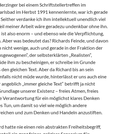
Herzinger bei einem Schriftstellertreffen im
arlsbad im Herbst 1991 kennenlernte, war ich gerade
 Seither verdanke ich ihm intellektuell unendlich viel
 Teil meiner Arbeit wäre geradezu undenkbar ohne ihn.
ist also enorm – und ebenso wie die Verpflichtung,
 Aber was bedeutet das? Richards Feinde, und davon
h nicht wenige, auch und gerade in der Fraktion der
sgewogenen“, der selbsterklärten „Realisten“,
de ihm zu bescheinigen, er schreibe im Grunde
en gleichen Text. Aber da Richard bis an sein
alls nicht müde wurde, hinterlässt er uns auch eine
angeblich „immer gleiche Text“ betrifft ja nicht
Grundlage unserer Existenz – freies Atmen, freies
e Verantwortung für ein möglichst klares Denken
s Tun, um damit so viel wie möglich andere
eichen und zum Denken und Handeln anzustiften.
d hatte nie einen rein abstrakten Freiheitsbegriff,
teil ein ganz feines, präzises Sensorium für