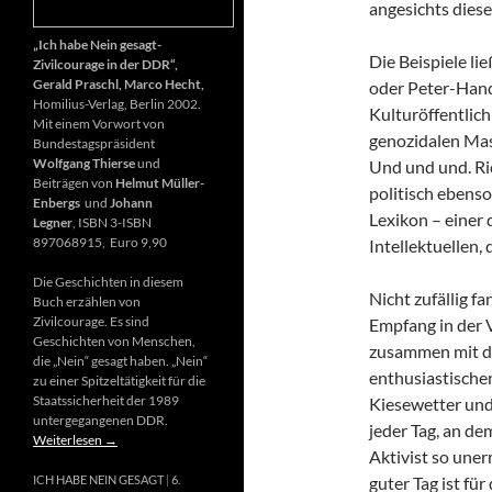
angesichts diese
„Ich habe Nein gesagt-
Die Beispiele li
Zivilcourage in der DDR“,
Gerald Praschl, Marco Hecht,
oder Peter-Hand
Homilius-Verlag, Berlin 2002.
Kulturöffentlich
Mit einem Vorwort von
genozidalen Mas
Bundestagspräsident
Wolfgang Thierse
und
Und und und. Ri
Beiträgen von
Helmut Müller-
politisch ebenso
Enbergs
und
Johann
Lexikon – einer
Legner
, ISBN 3-ISBN
897068915, Euro 9,90
Intellektuellen,
Die Geschichten in diesem
Nicht zufällig f
Buch erzählen von
Zivilcourage. Es sind
Empfang in der 
Geschichten von Menschen,
zusammen mit d
die „Nein“ gesagt haben. „Nein“
enthusiastischen
zu einer Spitzeltätigkeit für die
Staatssicherheit der 1989
Kiesewetter und
untergegangenen DDR.
jeder Tag, an de
Weiterlesen
→
Aktivist so uner
guter Tag ist fü
ICH HABE NEIN GESAGT
6.