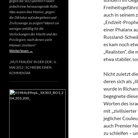
gegen die SED spielten Frauen
jedoch eine herausragende Rolle.
Freiheitsgefähr
Was waren ihre Motive, gegen
auch in seinem 
die Diktatur aufzubegehren und
„Endzeit-Prophet
Zivilcourage zu zeigen? Waren sie
weniger anfällig für die
einer Phalanx a
Verlockungen der Macht und der
Russland-Schwär
Privilegien, nach denen viele
es kam noch etw
Männer strebten?
Weiterlesen
→
„Realisten“, die
etwa stabiler, s
„MUT-FRAUEN“ IN DER DDR
6.
MAI 2012
SCHREIBE EINEN
Nicht zuletzt di
KOMMENTAR
deren sich als „
wurde in Richard
begegnete diese
Worten des israe
mit „zivilisierte
jeglicher Couleur
auch Premier Net
zu schleifen – u