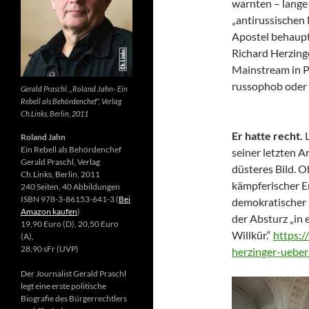
warnten – lange 
„antirussischen
Apostel behaupte
Richard Herzing
Mainstream in Po
russophob oder 
Gerald Praschl. „Roland Jahn- Ein
Rebell als Behördenchef“, Verlag
Ch.Links, Berlin, 2011
Er hatte recht.
Roland Jahn
Ein Rebell als Behördenchef
seiner letzten Ar
Gerald Praschl, Verlag
düsteres Bild. 
Ch.Links, Berlin, 2011
kämpferischer E
240 Seiten, 40 Abbildungen
ISBN 978-3-86153-641-3 (
Bei
demokratischer 
Amazon kaufen
)
der Absturz „in 
19,90 Euro (D), 20,50 Euro
Willkür.“
https:/
(A),
28,90 sFr (UVP)
herzinger-ueber
Der Journalist Gerald Praschl
legt eine erste politische
Biografie des Bürgerrechtlers