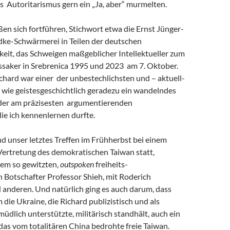
s Autoritarismus gern ein „Ja, aber“ murmelten.
eßen sich fortführen, Stichwort etwa die Ernst Jünger-
ke-Schwärmerei in Teilen der deutschen
keit, das Schweigen maßgeblicher Intellektueller zum
saker in Srebrenica 1995 und 2023 am 7. Oktober.
chard war einer der unbestechlichsten und – aktuell-
 wie geistesgeschichtlich geradezu ein wandelndes
 der am präzisesten argumentierenden
 die ich kennenlernen durfte.
and unser letztes Treffen im Frühherbst bei einem
Vertretung des demokratischen Taiwan statt,
em so gewitzten,
outspoken
freiheits-
 Botschafter Professor Shieh, mit Roderich
 anderen. Und natürlich ging es auch darum, dass
m die Ukraine, die Richard publizistisch und als
müdlich unterstützte, militärisch standhält, auch ein
r das vom totalitären China bedrohte freie Taiwan.