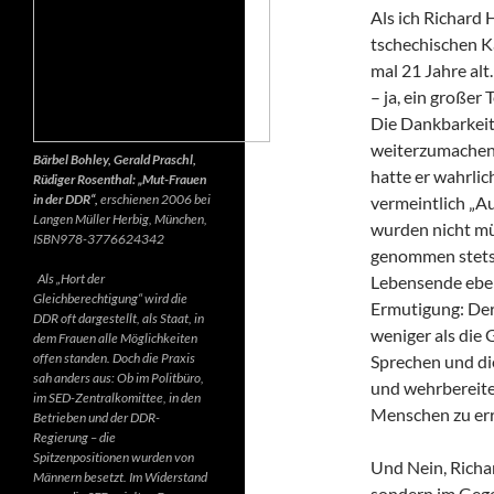
Als ich Richard 
tschechischen K
mal 21 Jahre alt.
– ja, ein großer
Die Dankbarkeit 
weiterzumachen.
Bärbel Bohley, Gerald Praschl,
hatte er wahrlic
Rüdiger Rosenthal: „Mut-Frauen
in der DDR“,
erschienen 2006 bei
vermeintlich „Au
Langen Müller Herbig, München,
wurden nicht mü
ISBN978-3776624342
genommen stets d
Als „Hort der
Lebensende ebenf
Gleichberechtigung“ wird die
Ermutigung: Der 
DDR oft dargestellt, als Staat, in
weniger als die 
dem Frauen alle Möglichkeiten
offen standen. Doch die Praxis
Sprechen und di
sah anders aus: Ob im Politbüro,
und wehrbereite
im SED-Zentralkomittee, in den
Menschen zu err
Betrieben und der DDR-
Regierung – die
Spitzenpositionen wurden von
Und Nein, Richar
Männern besetzt. Im Widerstand
sondern im Gegen