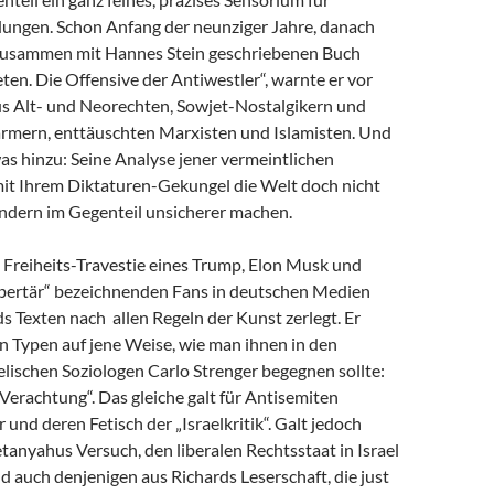
dungen. Schon Anfang der neunziger Jahre, danach
zusammen mit Hannes Stein geschriebenen Buch
en. Die Offensive der Antiwestler“, warnte er vor
us Alt- und Neorechten, Sowjet-Nostalgikern und
mern, enttäuschten Marxisten und Islamisten. Und
as hinzu: Seine Analyse jener vermeintlichen
 mit Ihrem Diktaturen-Gekungel die Welt doch nicht
ondern im Gegenteil unsicherer machen.
e Freiheits-Travestie eines Trump, Elon Musk und
libertär“ bezeichnenden Fans in deutschen Medien
s Texten nach allen Regeln der Kunst zerlegt. Er
n Typen auf jene Weise, wie man ihnen in den
lischen Soziologen Carlo Strenger begegnen sollte:
r Verachtung“. Das gleiche galt für Antisemiten
 und deren Fetisch der „Israelkritik“. Galt jedoch
anyahus Versuch, den liberalen Rechtsstaat in Israel
nd auch denjenigen aus Richards Leserschaft, die just