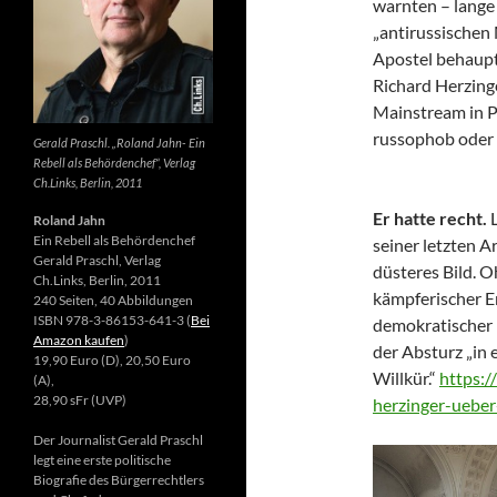
warnten – lange 
„antirussischen
Apostel behaupte
Richard Herzing
Mainstream in Po
russophob oder 
Gerald Praschl. „Roland Jahn- Ein
Rebell als Behördenchef“, Verlag
Ch.Links, Berlin, 2011
Er hatte recht.
Roland Jahn
Ein Rebell als Behördenchef
seiner letzten Ar
Gerald Praschl, Verlag
düsteres Bild. 
Ch.Links, Berlin, 2011
kämpferischer E
240 Seiten, 40 Abbildungen
ISBN 978-3-86153-641-3 (
Bei
demokratischer 
Amazon kaufen
)
der Absturz „in 
19,90 Euro (D), 20,50 Euro
Willkür.“
https:/
(A),
28,90 sFr (UVP)
herzinger-ueber
Der Journalist Gerald Praschl
legt eine erste politische
Biografie des Bürgerrechtlers