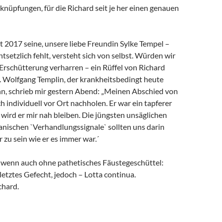
rknüpfungen, für die Richard seit je her einen genauen
it 2017 seine, unsere liebe Freundin Sylke Tempel –
ntsetzlich fehlt, versteht sich von selbst. Würden wir
 Erschütterung verharren – ein Rüffel von Richard
. Wolfgang Templin, der krankheitsbedingt heute
ann, schrieb mir gestern Abend: „Meinen Abschied von
h individuell vor Ort nachholen. Er war ein tapferer
wird er mir nah bleiben. Die jüngsten unsäglichen
anischen `Verhandlungssignale` sollten uns darin
r zu sein wie er es immer war.´
, wenn auch ohne pathetisches Fäustegeschüttel:
 letztes Gefecht, jedoch – Lotta continua.
chard.