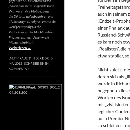
gegen die SED spielten Frauen
jedoch eine herausragende Rolle.
Freiheitsgefähr
Was waren ihre Motive, gegen
auch in seinem 
die Diktatur aufzubegehren und
„Endzeit-Prophet
Zivilcourage zu zeigen? Waren sie
weniger anfällig für die
einer Phalanx a
Verlockungen der Macht und der
Russland-Schwär
Privilegien, nach denen viele
es kam noch etw
Männer strebten?
Weiterlesen
→
„Realisten“, die
etwa stabiler, s
„MUT-FRAUEN“ IN DER DDR
6.
MAI 2012
SCHREIBE EINEN
Nicht zuletzt di
KOMMENTAR
deren sich als „
wurde in Richard
begegnete diese
Worten des israe
mit „zivilisierte
jeglicher Couleur
auch Premier Net
zu schleifen – u