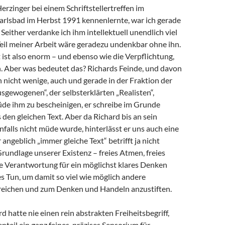
Herzinger bei einem Schriftstellertreffen im
arlsbad im Herbst 1991 kennenlernte, war ich gerade
 Seither verdanke ich ihm intellektuell unendlich viel
 Teil meiner Arbeit wäre geradezu undenkbar ohne ihn.
ist also enorm – und ebenso wie die Verpflichtung,
 Aber was bedeutet das? Richards Feinde, und davon
h nicht wenige, auch und gerade in der Fraktion der
sgewogenen“, der selbsterklärten „Realisten“,
de ihm zu bescheinigen, er schreibe im Grunde
en gleichen Text. Aber da Richard bis an sein
alls nicht müde wurde, hinterlässt er uns auch eine
angeblich „immer gleiche Text“ betrifft ja nicht
Grundlage unserer Existenz – freies Atmen, freies
e Verantwortung für ein möglichst klares Denken
s Tun, um damit so viel wie möglich andere
eichen und zum Denken und Handeln anzustiften.
d hatte nie einen rein abstrakten Freiheitsbegriff,
teil ein ganz feines, präzises Sensorium für