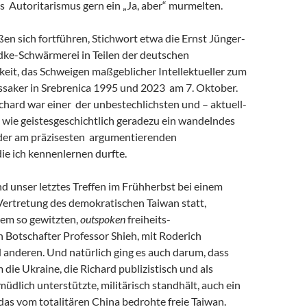
s Autoritarismus gern ein „Ja, aber“ murmelten.
eßen sich fortführen, Stichwort etwa die Ernst Jünger-
ke-Schwärmerei in Teilen der deutschen
keit, das Schweigen maßgeblicher Intellektueller zum
saker in Srebrenica 1995 und 2023 am 7. Oktober.
chard war einer der unbestechlichsten und – aktuell-
 wie geistesgeschichtlich geradezu ein wandelndes
 der am präzisesten argumentierenden
 die ich kennenlernen durfte.
and unser letztes Treffen im Frühherbst bei einem
Vertretung des demokratischen Taiwan statt,
em so gewitzten,
outspoken
freiheits-
 Botschafter Professor Shieh, mit Roderich
 anderen. Und natürlich ging es auch darum, dass
m die Ukraine, die Richard publizistisch und als
müdlich unterstützte, militärisch standhält, auch ein
r das vom totalitären China bedrohte freie Taiwan.