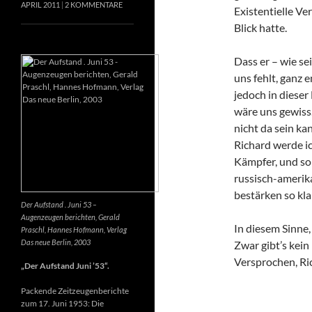
APRIL 2011
2 KOMMENTARE
Existentielle Ve
Blick hatte.
Dass er – wie se
uns fehlt, ganz e
jedoch in dieser
wäre uns gewiss
nicht da sein k
Richard werde ic
Kämpfer, und so 
russisch-amerik
bestärken so kla
Der Aufstand . Juni 53 –
Augenzeugen berichten, Gerald
In diesem Sinne
Praschl, Hannes Hofmann, Verlag
Das neue Berlin, 2003
Zwar gibt’s kein
Versprochen, Ri
„Der Aufstand Juni ’53“.
Packende Zeitzeugenberichte
zum 17. Juni 1953: Die