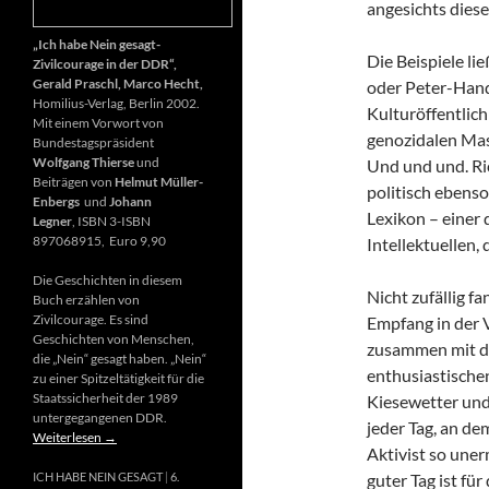
angesichts diese
„Ich habe Nein gesagt-
Die Beispiele li
Zivilcourage in der DDR“,
Gerald Praschl, Marco Hecht,
oder Peter-Hand
Homilius-Verlag, Berlin 2002.
Kulturöffentlich
Mit einem Vorwort von
genozidalen Mas
Bundestagspräsident
Wolfgang Thierse
und
Und und und. Ri
Beiträgen von
Helmut Müller-
politisch ebenso
Enbergs
und
Johann
Lexikon – einer
Legner
, ISBN 3-ISBN
897068915, Euro 9,90
Intellektuellen,
Die Geschichten in diesem
Nicht zufällig f
Buch erzählen von
Zivilcourage. Es sind
Empfang in der 
Geschichten von Menschen,
zusammen mit d
die „Nein“ gesagt haben. „Nein“
enthusiastischen
zu einer Spitzeltätigkeit für die
Staatssicherheit der 1989
Kiesewetter und
untergegangenen DDR.
jeder Tag, an de
Weiterlesen
→
Aktivist so uner
guter Tag ist fü
ICH HABE NEIN GESAGT
6.