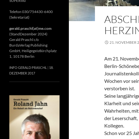
SUPERillu
Telefon 030/754430-6400
ABSCH
(Sekretariat)
HERZIN
gerald.praschl(at)me.com
(StandDezember 2024)
Gerald Praschl c/o
21. NOVEMBER 
BurdaVerlag Publishing
GmbH, Heiligegeistkirchplatz
1, 10178 Berlin
Am 21. November
Berlin-Schönebe
INFO GERALD PRASCHL
18.
Journalistenkol
DEZEMBER 2017
Wochen vor sein
verstorben ist.
Seine langjährig
Klarheit und se
Wahrheiten, mit 
der Leserschaft
Kollegen.
Schon vor 25 Jah