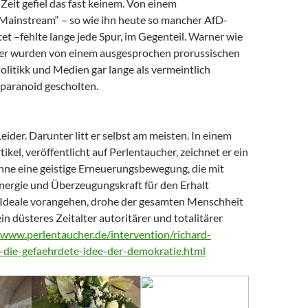
Zeit gefiel das fast keinem. Von einem
 Mainstream“ – so wie ihn heute so mancher AfD-
t –fehlte lange jede Spur, im Gegenteil. Warner wie
er wurden von einem ausgesprochen prorussischen
litikk und Medien gar lange als vermeintlich
paranoid gescholten.
Leider. Darunter litt er selbst am meisten. In einem
tikel, veröffentlicht auf Perlentaucher, zeichnet er ein
Ohne eine geistige Erneuerungsbewegung, die mit
nergie und Überzeugungskraft für den Erhalt
Ideale vorangehen, drohe der gesamten Menschheit
ein düsteres Zeitalter autoritärer und totalitärer
/www.perlentaucher.de/intervention/richard-
-die-gefaehrdete-idee-der-demokratie.html