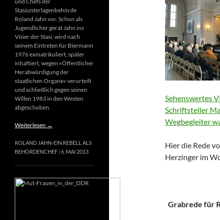
und Chefs der
Stasiunterlagenbehörde
Roland Jahn vor. Schon als
Jugendlicher gerät Jahn ins
Visier der Stasi, wird nach
seinem Eintreten für Biermann
1976 exmatrikuliert, später
inhaftiert, wegen »Öffentlicher
Herabwürdigung der
staatlichen Organe« verurteilt
und schließlich gegen seinen
Sehenswertes Vi
Willen 1983 in den Westen
abgeschoben.
Schriftsteller M
Wegbegleiter wa
Weiterlesen
→
ROLAND JAHN-EIN REBELL ALS
Hier die Rede vo
BEHÖRDENCHEF
6. MAI 2013
Herzinger im Wo
Grabrede für Ri