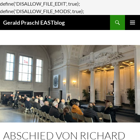
define('DISALLOW_FILE_EDIT', true);
Zum
define('DISALLOW_FILE_MODS', true);
Suchen
Inhalt
Gerald Praschl EASTblog
springen
PRIMÄR
MENÜ
ABSCHIED VON RICHARD