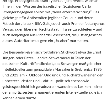
zerlegt. Er begegnete diesen Typen auf jene Weise, wie man
ihnen in den Worten des israelischen Soziologen Carlo
Strenger begegnen sollte: mit „zivilisierter Verachtung“. Das
gleiche galt für Antisemiten jeglicher Couleur und deren
Fetisch der „Israelkritik“. Galt jedoch auch Premier Netanyahus
Versuch, den liberalen Rechtsstaat in Israel zu schleifen – und
auch denjenigen aus Richards Leserschaft, die just angesichts
dieses Autoritarismus gern ein „Ja, aber“ murmelten.
Die Beispiele ließen sich fortführen, Stichwort etwa die Ernst
Jünger- oder Peter-Handke-Schwärmerei in Teilen der
deutschen Kulturöffentlichkeit, das Schweigen maßgeblicher
Intellektueller zum genozidalen Massaker in Srebrenica 1995
und 2023 am 7. Oktober. Und und und. Richard war einer der
unbestechlichsten und – aktuell-politisch ebenso wie
geistesgeschichtlich geradezu ein wandelndes Lexikon – einer
der am präzisesten argumentierenden Intellektuellen, die ich
kennenlernen durfte.