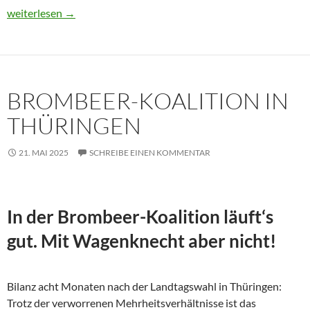
Usbekistan 2025: Unterwegs in einem Land im Aufbruch
weiterlesen
→
BROMBEER-KOALITION IN
THÜRINGEN
21. MAI 2025
SCHREIBE EINEN KOMMENTAR
In der Brombeer-Koalition läuft‘s
gut. Mit Wagenknecht aber nicht!
Bilanz acht Monaten nach der Landtagswahl in Thüringen:
Trotz der verworrenen Mehrheitsverhältnisse ist das