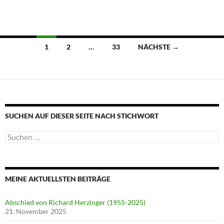
Beitragsnavigation
1
2
…
33
NÄCHSTE →
SUCHEN AUF DIESER SEITE NACH STICHWORT
Suche
nach:
MEINE AKTUELLSTEN BEITRÄGE
Abschied von Richard Herzinger (1955-2025)
21. November 2025