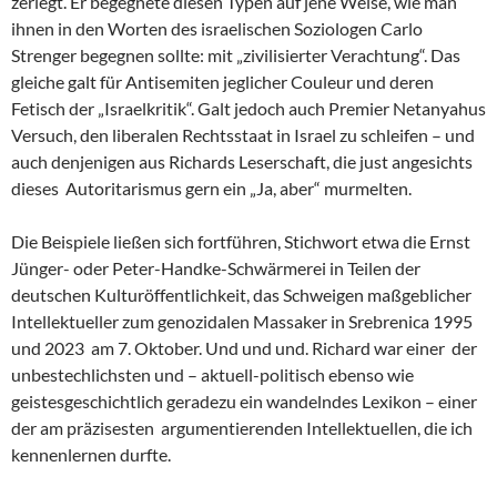
zerlegt. Er begegnete diesen Typen auf jene Weise, wie man
ihnen in den Worten des israelischen Soziologen Carlo
Strenger begegnen sollte: mit „zivilisierter Verachtung“. Das
gleiche galt für Antisemiten jeglicher Couleur und deren
Fetisch der „Israelkritik“. Galt jedoch auch Premier Netanyahus
Versuch, den liberalen Rechtsstaat in Israel zu schleifen – und
auch denjenigen aus Richards Leserschaft, die just angesichts
dieses Autoritarismus gern ein „Ja, aber“ murmelten.
Die Beispiele ließen sich fortführen, Stichwort etwa die Ernst
Jünger- oder Peter-Handke-Schwärmerei in Teilen der
deutschen Kulturöffentlichkeit, das Schweigen maßgeblicher
Intellektueller zum genozidalen Massaker in Srebrenica 1995
und 2023 am 7. Oktober. Und und und. Richard war einer der
unbestechlichsten und – aktuell-politisch ebenso wie
geistesgeschichtlich geradezu ein wandelndes Lexikon – einer
der am präzisesten argumentierenden Intellektuellen, die ich
kennenlernen durfte.