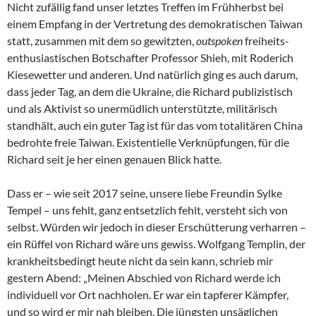
Nicht zufällig fand unser letztes Treffen im Frühherbst bei
einem Empfang in der Vertretung des demokratischen Taiwan
statt, zusammen mit dem so gewitzten,
outspoken
freiheits-
enthusiastischen Botschafter Professor Shieh, mit Roderich
Kiesewetter und anderen. Und natürlich ging es auch darum,
dass jeder Tag, an dem die Ukraine, die Richard publizistisch
und als Aktivist so unermüdlich unterstützte, militärisch
standhält, auch ein guter Tag ist für das vom totalitären China
bedrohte freie Taiwan. Existentielle Verknüpfungen, für die
Richard seit je her einen genauen Blick hatte.
Dass er – wie seit 2017 seine, unsere liebe Freundin Sylke
Tempel – uns fehlt, ganz entsetzlich fehlt, versteht sich von
selbst. Würden wir jedoch in dieser Erschütterung verharren –
ein Rüffel von Richard wäre uns gewiss. Wolfgang Templin, der
krankheitsbedingt heute nicht da sein kann, schrieb mir
gestern Abend: „Meinen Abschied von Richard werde ich
individuell vor Ort nachholen. Er war ein tapferer Kämpfer,
und so wird er mir nah bleiben. Die jüngsten unsäglichen