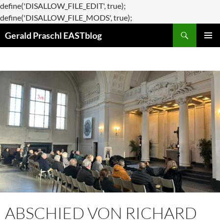
define('DISALLOW_FILE_EDIT', true);
Zum
define('DISALLOW_FILE_MODS', true);
Suchen
Inhalt
Gerald Praschl EASTblog
springen
PRIMÄR
MENÜ
ABSCHIED VON RICHARD