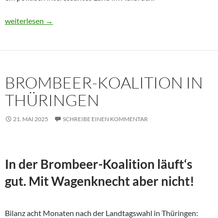
Usbekistan 2025: Unterwegs in einem Land im Aufbruch
weiterlesen
→
BROMBEER-KOALITION IN
THÜRINGEN
21. MAI 2025
SCHREIBE EINEN KOMMENTAR
In der Brombeer-Koalition läuft‘s
gut. Mit Wagenknecht aber nicht!
Bilanz acht Monaten nach der Landtagswahl in Thüringen: