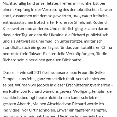
Nicht zufällig fand unser letztes Treffen im Frühherbst bei
einem Empfang in der Vertretung des demokratischen Taiwan
statt, zusammen mit dem so gewitzten,
freiheits-
outspoken
enthusiastischen Botschafter Professor Shieh, mit Roderich
Kiesewetter und anderen. Und natürlich ging es auch darum,
dass jeder Tag, an dem die Ukraine, die Richard publizistisch
und als Aktivist so unermüdlich unterstützte, militärisch
standhält, auch ein guter Tag ist für das vom totalitären China
bedrohte freie Taiwan. Existentielle Verknüpfungen, für die
Richard seit je her einen genauen Blick hatte.
Dass er – wie seit 2017 seine, unsere liebe Freundin Sylke
Tempel – uns fehlt, ganz entsetzlich fehlt, versteht sich von
selbst. Würden wir jedoch in dieser Erschütterung verharren –
ein Rüffel von Richard wäre uns gewiss. Wolfgang Templin, der
krankheitsbedingt heute nicht da sein kann, schrieb mir
gestern Abend: „Meinen Abschied von Richard werde ich
individuell vor Ort nachholen. Er war ein tapferer Kämpfer,
und so wird er mir nah bleiben. Die jüngsten unsäglichen