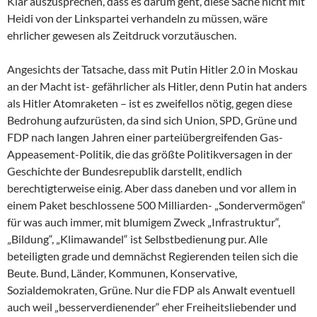
Klar auszusprechen, dass es darum geht, diese Sache nicht mit
Heidi von der Linkspartei verhandeln zu müssen, wäre
ehrlicher gewesen als Zeitdruck vorzutäuschen.
Angesichts der Tatsache, dass mit Putin Hitler 2.0 in Moskau
an der Macht ist- gefährlicher als Hitler, denn Putin hat anders
als Hitler Atomraketen – ist es zweifellos nötig, gegen diese
Bedrohung aufzurüsten, da sind sich Union, SPD, Grüne und
FDP nach langen Jahren einer parteiübergreifenden Gas-
Appeasement-Politik, die das größte Politikversagen in der
Geschichte der Bundesrepublik darstellt, endlich
berechtigterweise einig. Aber dass daneben und vor allem in
einem Paket beschlossene 500 Milliarden- „Sondervermögen“
für was auch immer, mit blumigem Zweck „Infrastruktur“,
„Bildung“, „Klimawandel“ ist Selbstbedienung pur. Alle
beteiligten grade und demnächst Regierenden teilen sich die
Beute. Bund, Länder, Kommunen, Konservative,
Sozialdemokraten, Grüne. Nur die FDP als Anwalt eventuell
auch weil „besserverdienender“ eher Freiheitsliebender und