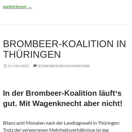
Usbekistan 2025: Unterwegs in einem Land im Aufbruch
weiterlesen
→
BROMBEER-KOALITION IN
THÜRINGEN
21. MAI 2025
SCHREIBE EINEN KOMMENTAR
In der Brombeer-Koalition läuft‘s
gut. Mit Wagenknecht aber nicht!
Bilanz acht Monaten nach der Landtagswahl in Thüringen:
Trotz der verworrenen Mehrheitsverhältnisse ist das