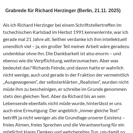
Grabrede für Richard Herzinger (Berlin, 21.11. 2025)
Als ich Richard Herzinger bei einem Schriftstellertreffen im
tschechischen Karlsbad im Herbst 1991 kennenlernte, war ich
gerade mal 21 Jahre alt. Seither verdanke ich ihm intellektuell
unendlich viel – ja, ein großer Teil meiner Arbeit wäre geradezu
undenkbar ohne ihn. Die Dankbarkeit ist also enorm – und
ebenso wie die Verpflichtung, weiterzumachen. Aber was
bedeutet das? Richards Feinde, und davon hatte er wahrlich
nicht wenige, auch und gerade in der Fraktion der vermeintlich
„Ausgewogenen“, der selbsterklärten „Realisten“, wurden nicht
müde ihm zu bescheinigen, er schreibe im Grunde genommen
stets den gleichen Text. Aber da Richard bis an sein
Lebensende ebenfalls nicht müde wurde, hinterlässt er uns
auch eine Ermutigung: Der angeblich „immer gleiche Text“
betrifft ja nicht weniger als die Grundlage unserer Existenz –
freies Atmen, freies Sprechen und die Verantwortung für ein
möglichst klares Denken und wehrbereites Tun, um damit so