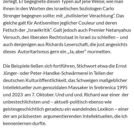
zerlegt. Er begegnete diesen Typen auf jene Weise, wie man
ihnen in den Worten des israelischen Soziologen Carlo
Strenger begegnen sollte: mit „zivilisierter Verachtung“. Das
gleiche galt für Antisemiten jeglicher Couleur und deren
Fetisch der „Israelkritik“. Galt jedoch auch Premier Netanyahus
Versuch, den liberalen Rechtsstaat in Israel zu schleifen – und
auch denjenigen aus Richards Leserschaft, die just angesichts
dieses Autoritarismus gern ein „Ja, aber“ murmelten.
Die Beispiele ließen sich fortführen, Stichwort etwa die Ernst
Jünger- oder Peter-Handke-Schwärmerei in Teilen der
deutschen Kulturöffentlichkeit, das Schweigen maßgeblicher
Intellektueller zum genozidalen Massaker in Srebrenica 1995
und 2023 am 7. Oktober. Und und und. Richard war einer der
unbestechlichsten und – aktuell-politisch ebenso wie
geistesgeschichtlich geradezu ein wandelndes Lexikon – einer
der am präzisesten argumentierenden Intellektuellen, die ich
kennenlernen durfte.