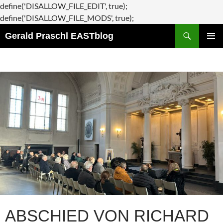
define('DISALLOW_FILE_EDIT', true);
Zum
define('DISALLOW_FILE_MODS', true);
Suchen
Inhalt
Gerald Praschl EASTblog
springen
PRIMÄR
MENÜ
ABSCHIED VON RICHARD