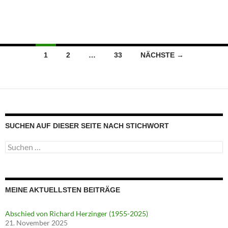
Beitragsnavigation
1
2
…
33
NÄCHSTE →
SUCHEN AUF DIESER SEITE NACH STICHWORT
Suche
nach:
MEINE AKTUELLSTEN BEITRÄGE
Abschied von Richard Herzinger (1955-2025)
21. November 2025