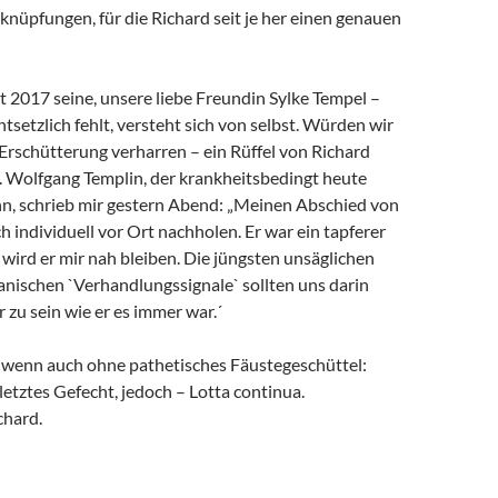
rknüpfungen, für die Richard seit je her einen genauen
it 2017 seine, unsere liebe Freundin Sylke Tempel –
ntsetzlich fehlt, versteht sich von selbst. Würden wir
 Erschütterung verharren – ein Rüffel von Richard
. Wolfgang Templin, der krankheitsbedingt heute
ann, schrieb mir gestern Abend: „Meinen Abschied von
h individuell vor Ort nachholen. Er war ein tapferer
wird er mir nah bleiben. Die jüngsten unsäglichen
anischen `Verhandlungssignale` sollten uns darin
r zu sein wie er es immer war.´
, wenn auch ohne pathetisches Fäustegeschüttel:
 letztes Gefecht, jedoch – Lotta continua.
chard.