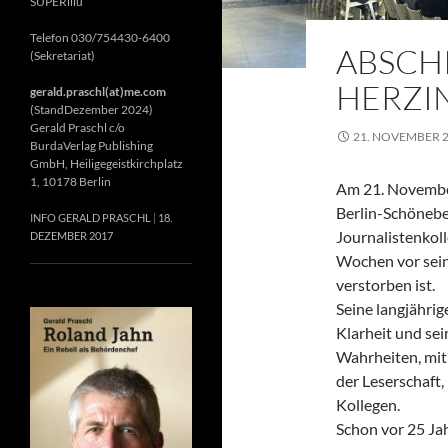
SUPERillu
Telefon 030/754430-6400
ABSCH
(Sekretariat)
HERZIN
gerald.praschl(at)me.com
(StandDezember 2024)
Gerald Praschl c/o
21. NOVEMBER 
BurdaVerlag Publishing
GmbH, Heiligegeistkirchplatz
1, 10178 Berlin
Am 21. November
Berlin-Schönebe
INFO GERALD PRASCHL
18.
Journalistenkol
DEZEMBER 2017
Wochen vor sein
verstorben ist.
Seine langjährig
Klarheit und se
Wahrheiten, mit 
der Leserschaft
Kollegen.
Schon vor 25 Jah