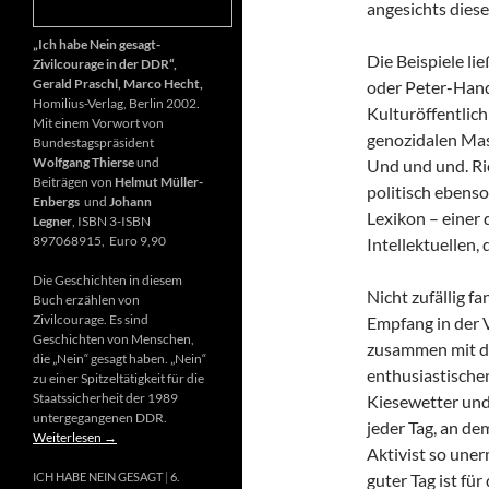
angesichts diese
„Ich habe Nein gesagt-
Die Beispiele li
Zivilcourage in der DDR“,
Gerald Praschl, Marco Hecht,
oder Peter-Hand
Homilius-Verlag, Berlin 2002.
Kulturöffentlich
Mit einem Vorwort von
genozidalen Mas
Bundestagspräsident
Wolfgang Thierse
und
Und und und. Ri
Beiträgen von
Helmut Müller-
politisch ebenso
Enbergs
und
Johann
Lexikon – einer
Legner
, ISBN 3-ISBN
897068915, Euro 9,90
Intellektuellen,
Die Geschichten in diesem
Nicht zufällig f
Buch erzählen von
Zivilcourage. Es sind
Empfang in der 
Geschichten von Menschen,
zusammen mit d
die „Nein“ gesagt haben. „Nein“
enthusiastischen
zu einer Spitzeltätigkeit für die
Staatssicherheit der 1989
Kiesewetter und
untergegangenen DDR.
jeder Tag, an de
Weiterlesen
→
Aktivist so uner
guter Tag ist fü
ICH HABE NEIN GESAGT
6.