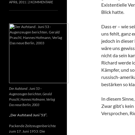
APRIL 2011
2 KOMMENTARE
Existentielle Ve
Blick hatte.
Dass er – wie se
uns fehlt, ganz e
jedoch in dieser
wäre uns gewiss
nicht da sein k
Richard werde ic
Kämpfer, und so 
russisch-amerik
bestärken so kla
Der Aufstand . Juni 53 –
Augenzeugen berichten, Gerald
In diesem Sinne
Praschl, Hannes Hofmann, Verlag
Das neue Berlin, 2003
Zwar gibt’s kein
Versprochen, Ri
„Der Aufstand Juni ’53“.
Packende Zeitzeugenberichte
zum 17. Juni 1953: Die