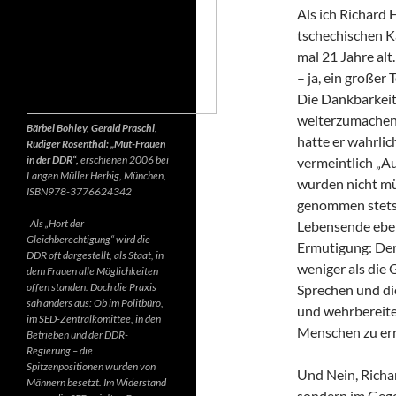
Als ich Richard 
tschechischen K
mal 21 Jahre alt.
– ja, ein großer
Die Dankbarkeit 
weiterzumachen.
Bärbel Bohley, Gerald Praschl,
hatte er wahrlic
Rüdiger Rosenthal: „Mut-Frauen
in der DDR“,
erschienen 2006 bei
vermeintlich „Au
Langen Müller Herbig, München,
wurden nicht mü
ISBN978-3776624342
genommen stets d
Als „Hort der
Lebensende ebenf
Gleichberechtigung“ wird die
Ermutigung: Der 
DDR oft dargestellt, als Staat, in
weniger als die 
dem Frauen alle Möglichkeiten
offen standen. Doch die Praxis
Sprechen und di
sah anders aus: Ob im Politbüro,
und wehrbereite
im SED-Zentralkomittee, in den
Menschen zu err
Betrieben und der DDR-
Regierung – die
Spitzenpositionen wurden von
Und Nein, Richar
Männern besetzt. Im Widerstand
sondern im Gegen