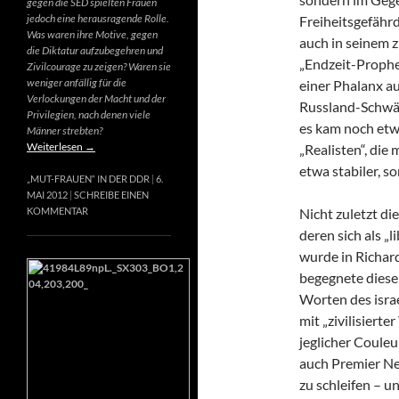
gegen die SED spielten Frauen
jedoch eine herausragende Rolle.
Freiheitsgefähr
Was waren ihre Motive, gegen
auch in seinem 
die Diktatur aufzubegehren und
„Endzeit-Prophet
Zivilcourage zu zeigen? Waren sie
weniger anfällig für die
einer Phalanx a
Verlockungen der Macht und der
Russland-Schwär
Privilegien, nach denen viele
es kam noch etw
Männer strebten?
Weiterlesen
→
„Realisten“, die
etwa stabiler, s
„MUT-FRAUEN“ IN DER DDR
6.
MAI 2012
SCHREIBE EINEN
Nicht zuletzt di
KOMMENTAR
deren sich als „
wurde in Richard
begegnete diese
Worten des israe
mit „zivilisierte
jeglicher Couleur
auch Premier Net
zu schleifen – u