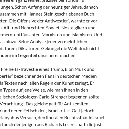
dungen. Schon Anfang der neunziger Jahre, danach
zusammen mit Hannes Stein geschriebenen Buch
en. Die Offensive der Antiwestler“, warnte er vor
us Alt- und Neorechten, Sowjet-Nostalgikern und
mern, enttäuschten Marxisten und Islamisten. Und
as hinzu: Seine Analyse jener vermeintlichen
 mit Ihrem Diktaturen-Gekungel die Welt doch nicht
ondern im Gegenteil unsicherer machen.
e Freiheits-Travestie eines Trump, Elon Musk und
libertär“ bezeichnenden Fans in deutschen Medien
s Texten nach allen Regeln der Kunst zerlegt. Er
n Typen auf jene Weise, wie man ihnen in den
lischen Soziologen Carlo Strenger begegnen sollte:
r Verachtung“. Das gleiche galt für Antisemiten
 und deren Fetisch der „Israelkritik“. Galt jedoch
anyahus Versuch, den liberalen Rechtsstaat in Israel
nd auch denjenigen aus Richards Leserschaft, die just