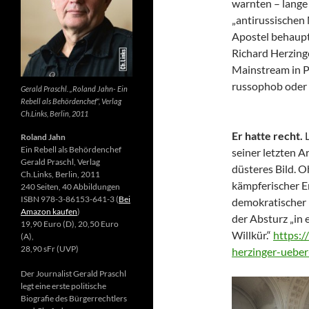
warnten – lange 
„antirussischen
Apostel behaupte
Richard Herzing
Mainstream in Po
russophob oder 
Gerald Praschl. „Roland Jahn- Ein
Rebell als Behördenchef“, Verlag
Ch.Links, Berlin, 2011
Er hatte recht.
Roland Jahn
Ein Rebell als Behördenchef
seiner letzten Ar
Gerald Praschl, Verlag
düsteres Bild. 
Ch.Links, Berlin, 2011
kämpferischer E
240 Seiten, 40 Abbildungen
ISBN 978-3-86153-641-3 (
Bei
demokratischer 
Amazon kaufen
)
der Absturz „in 
19,90 Euro (D), 20,50 Euro
Willkür.“
https:/
(A),
28,90 sFr (UVP)
herzinger-ueber
Der Journalist Gerald Praschl
legt eine erste politische
Biografie des Bürgerrechtlers