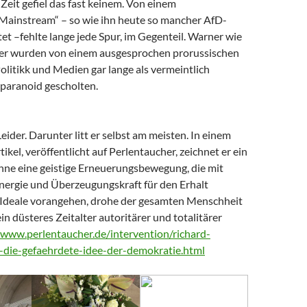
Zeit gefiel das fast keinem. Von einem
 Mainstream“ – so wie ihn heute so mancher AfD-
t –fehlte lange jede Spur, im Gegenteil. Warner wie
er wurden von einem ausgesprochen prorussischen
litikk und Medien gar lange als vermeintlich
paranoid gescholten.
Leider. Darunter litt er selbst am meisten. In einem
tikel, veröffentlicht auf Perlentaucher, zeichnet er ein
Ohne eine geistige Erneuerungsbewegung, die mit
nergie und Überzeugungskraft für den Erhalt
Ideale vorangehen, drohe der gesamten Menschheit
ein düsteres Zeitalter autoritärer und totalitärer
/www.perlentaucher.de/intervention/richard-
-die-gefaehrdete-idee-der-demokratie.html