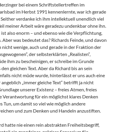
Herzinger bei einem Schriftstellertreffen im
arlsbad im Herbst 1991 kennenlernte, war ich gerade
 Seither verdanke ich ihm intellektuell unendlich viel
 Teil meiner Arbeit wäre geradezu undenkbar ohne ihn.
ist also enorm – und ebenso wie die Verpflichtung,
 Aber was bedeutet das? Richards Feinde, und davon
h nicht wenige, auch und gerade in der Fraktion der
sgewogenen“, der selbsterklärten „Realisten“,
de ihm zu bescheinigen, er schreibe im Grunde
en gleichen Text. Aber da Richard bis an sein
alls nicht müde wurde, hinterlässt er uns auch eine
angeblich „immer gleiche Text“ betrifft ja nicht
Grundlage unserer Existenz – freies Atmen, freies
e Verantwortung für ein möglichst klares Denken
s Tun, um damit so viel wie möglich andere
eichen und zum Denken und Handeln anzustiften.
d hatte nie einen rein abstrakten Freiheitsbegriff,
teil ein ganz feines, präzises Sensorium für