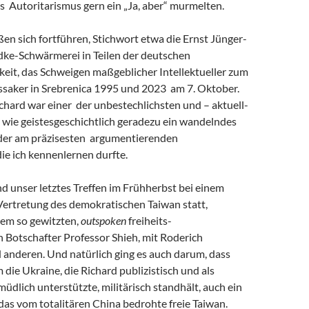
s Autoritarismus gern ein „Ja, aber“ murmelten.
eßen sich fortführen, Stichwort etwa die Ernst Jünger-
ke-Schwärmerei in Teilen der deutschen
keit, das Schweigen maßgeblicher Intellektueller zum
saker in Srebrenica 1995 und 2023 am 7. Oktober.
chard war einer der unbestechlichsten und – aktuell-
 wie geistesgeschichtlich geradezu ein wandelndes
 der am präzisesten argumentierenden
 die ich kennenlernen durfte.
and unser letztes Treffen im Frühherbst bei einem
Vertretung des demokratischen Taiwan statt,
em so gewitzten,
outspoken
freiheits-
 Botschafter Professor Shieh, mit Roderich
 anderen. Und natürlich ging es auch darum, dass
m die Ukraine, die Richard publizistisch und als
müdlich unterstützte, militärisch standhält, auch ein
r das vom totalitären China bedrohte freie Taiwan.