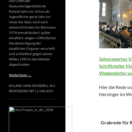
und Chefs der
Stasiunterlagenbehörde
Roland Jahn vor. Schon als
Jugendlicher gerät Jahn ins
Visier der Stasi, wird nach
seinem Eintreten für Biermann
1976 exmatrikuliert, später
inhaftiert, wegen »Öffentlicher
Herabwürdigung der
staatlichen Organe« verurteilt
und schließlich gegen seinen
Sehenswertes Vi
Willen 1983 in den Westen
abgeschoben.
Schriftsteller M
Wegbegleiter wa
Weiterlesen
→
ROLAND JAHN-EIN REBELL ALS
Hier die Rede vo
BEHÖRDENCHEF
6. MAI 2013
Herzinger im Wo
Grabrede für Ri