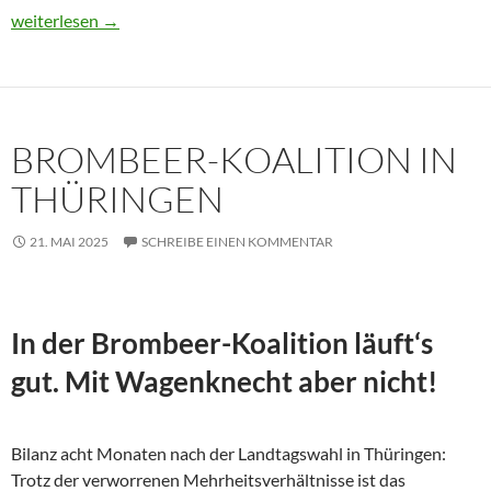
Usbekistan 2025: Unterwegs in einem Land im Aufbruch
weiterlesen
→
BROMBEER-KOALITION IN
THÜRINGEN
21. MAI 2025
SCHREIBE EINEN KOMMENTAR
In der Brombeer-Koalition läuft‘s
gut. Mit Wagenknecht aber nicht!
Bilanz acht Monaten nach der Landtagswahl in Thüringen:
Trotz der verworrenen Mehrheitsverhältnisse ist das