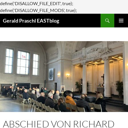
define('DISALLOW_FILE_EDIT', true);
Zum
define('DISALLOW_FILE_MODS', true);
Suchen
Inhalt
Gerald Praschl EASTblog
springen
PRIMÄR
MENÜ
ABSCHIED VON RICHARD