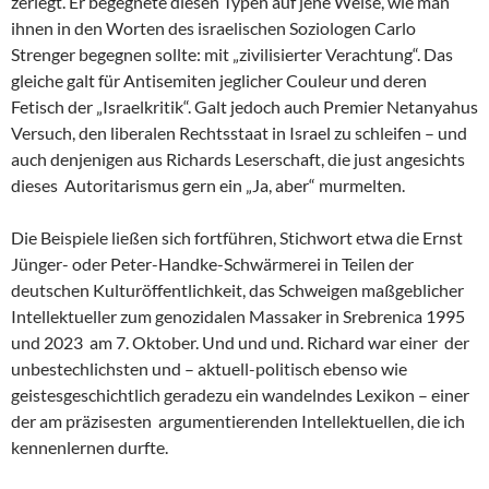
zerlegt. Er begegnete diesen Typen auf jene Weise, wie man
ihnen in den Worten des israelischen Soziologen Carlo
Strenger begegnen sollte: mit „zivilisierter Verachtung“. Das
gleiche galt für Antisemiten jeglicher Couleur und deren
Fetisch der „Israelkritik“. Galt jedoch auch Premier Netanyahus
Versuch, den liberalen Rechtsstaat in Israel zu schleifen – und
auch denjenigen aus Richards Leserschaft, die just angesichts
dieses Autoritarismus gern ein „Ja, aber“ murmelten.
Die Beispiele ließen sich fortführen, Stichwort etwa die Ernst
Jünger- oder Peter-Handke-Schwärmerei in Teilen der
deutschen Kulturöffentlichkeit, das Schweigen maßgeblicher
Intellektueller zum genozidalen Massaker in Srebrenica 1995
und 2023 am 7. Oktober. Und und und. Richard war einer der
unbestechlichsten und – aktuell-politisch ebenso wie
geistesgeschichtlich geradezu ein wandelndes Lexikon – einer
der am präzisesten argumentierenden Intellektuellen, die ich
kennenlernen durfte.