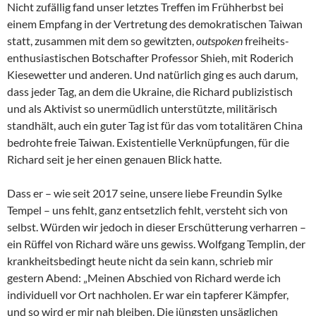
Nicht zufällig fand unser letztes Treffen im Frühherbst bei
einem Empfang in der Vertretung des demokratischen Taiwan
statt, zusammen mit dem so gewitzten,
outspoken
freiheits-
enthusiastischen Botschafter Professor Shieh, mit Roderich
Kiesewetter und anderen. Und natürlich ging es auch darum,
dass jeder Tag, an dem die Ukraine, die Richard publizistisch
und als Aktivist so unermüdlich unterstützte, militärisch
standhält, auch ein guter Tag ist für das vom totalitären China
bedrohte freie Taiwan. Existentielle Verknüpfungen, für die
Richard seit je her einen genauen Blick hatte.
Dass er – wie seit 2017 seine, unsere liebe Freundin Sylke
Tempel – uns fehlt, ganz entsetzlich fehlt, versteht sich von
selbst. Würden wir jedoch in dieser Erschütterung verharren –
ein Rüffel von Richard wäre uns gewiss. Wolfgang Templin, der
krankheitsbedingt heute nicht da sein kann, schrieb mir
gestern Abend: „Meinen Abschied von Richard werde ich
individuell vor Ort nachholen. Er war ein tapferer Kämpfer,
und so wird er mir nah bleiben. Die jüngsten unsäglichen