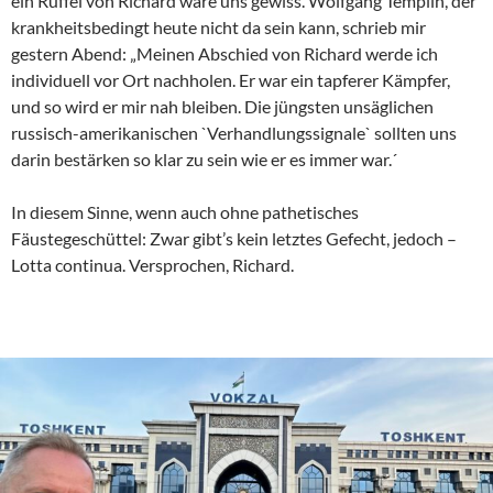
ein Rüffel von Richard wäre uns gewiss. Wolfgang Templin, der
krankheitsbedingt heute nicht da sein kann, schrieb mir
gestern Abend: „Meinen Abschied von Richard werde ich
individuell vor Ort nachholen. Er war ein tapferer Kämpfer,
und so wird er mir nah bleiben. Die jüngsten unsäglichen
russisch-amerikanischen `Verhandlungssignale` sollten uns
darin bestärken so klar zu sein wie er es immer war.´
In diesem Sinne, wenn auch ohne pathetisches
Fäustegeschüttel: Zwar gibt’s kein letztes Gefecht, jedoch –
Lotta continua. Versprochen, Richard.