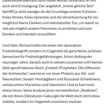
Lebensende ebenfalls nicht müde wurde, hinterlässt er uns
auch eine Ermutigung: Der angeblich „immer gleiche Text“
betrifft ja nicht weniger als die Grundlage unserer Existenz –
freies Atmen, freies Sprechen und die Verantwortung für ein
möglichst klares Denken und wehrbereites Tun, um damit so
viel wie möglich andere Menschen zu erreichen und zum
Denken und Handeln anzustiften.
Und Nein, Richard hatte nie einen rein abstrakten
Freiheitsbegriff, sondern im Gegenteil ein ganz feines, präzises
Sensorium für Freiheitsgefährdungen. Schon Anfang der
neunziger Jahre, danach auch in seinem zusammen mit Hannes
Stein geschriebenen Buch „Endzeit-Propheten. Die Offensive
der Antiwestler“, warnte er vor einer Phalanx aus Alt- und
Neorechten, Sowjet-Nostalgikern und Russland-Schwärmern,
enttäuschten Marxisten und Islamisten. Und es kam noch
etwas hinzu: Seine Analyse jener vermeintlichen „Realisten“,
die mit Ihrem Diktaturen-Gekungel die Welt doch nicht etwa
stabiler, sondern im Gegenteil unsicherer machen.