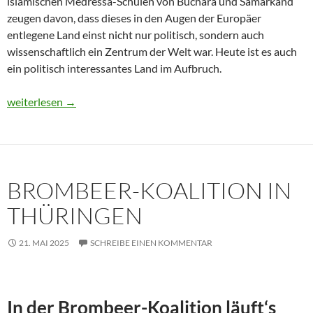
islamischen Medressa-Schulen von Buchara und Samarkand
zeugen davon, dass dieses in den Augen der Europäer
entlegene Land einst nicht nur politisch, sondern auch
wissenschaftlich ein Zentrum der Welt war. Heute ist es auch
ein politisch interessantes Land im Aufbruch.
Usbekistan 2025: Unterwegs in einem Land im Aufbruch
weiterlesen
→
BROMBEER-KOALITION IN
THÜRINGEN
21. MAI 2025
SCHREIBE EINEN KOMMENTAR
In der Brombeer-Koalition läuft‘s