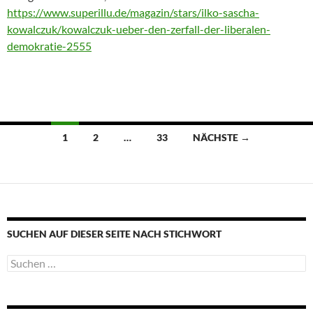
https://www.superillu.de/magazin/stars/ilko-sascha-
kowalczuk/kowalczuk-ueber-den-zerfall-der-liberalen-
demokratie-2555
Beitragsnavigation
1
2
…
33
NÄCHSTE →
SUCHEN AUF DIESER SEITE NACH STICHWORT
Suche
nach: