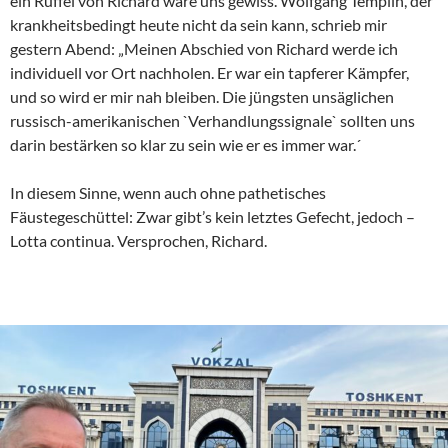
ein Rüffel von Richard wäre uns gewiss. Wolfgang Templin, der
krankheitsbedingt heute nicht da sein kann, schrieb mir
gestern Abend: „Meinen Abschied von Richard werde ich
individuell vor Ort nachholen. Er war ein tapferer Kämpfer,
und so wird er mir nah bleiben. Die jüngsten unsäglichen
russisch-amerikanischen `Verhandlungssignale` sollten uns
darin bestärken so klar zu sein wie er es immer war.´
In diesem Sinne, wenn auch ohne pathetisches
Fäustegeschüttel: Zwar gibt’s kein letztes Gefecht, jedoch –
Lotta continua. Versprochen, Richard.