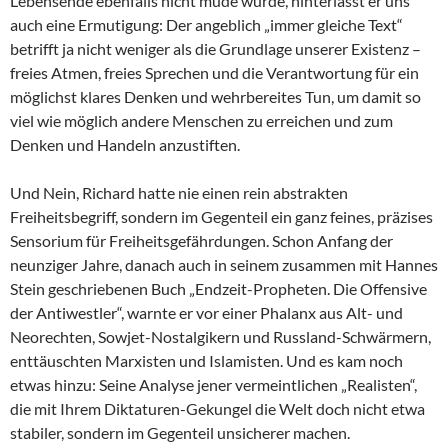
Lebensende ebenfalls nicht müde wurde, hinterlässt er uns
auch eine Ermutigung: Der angeblich „immer gleiche Text“
betrifft ja nicht weniger als die Grundlage unserer Existenz –
freies Atmen, freies Sprechen und die Verantwortung für ein
möglichst klares Denken und wehrbereites Tun, um damit so
viel wie möglich andere Menschen zu erreichen und zum
Denken und Handeln anzustiften.
Und Nein, Richard hatte nie einen rein abstrakten
Freiheitsbegriff, sondern im Gegenteil ein ganz feines, präzises
Sensorium für Freiheitsgefährdungen. Schon Anfang der
neunziger Jahre, danach auch in seinem zusammen mit Hannes
Stein geschriebenen Buch „Endzeit-Propheten. Die Offensive
der Antiwestler“, warnte er vor einer Phalanx aus Alt- und
Neorechten, Sowjet-Nostalgikern und Russland-Schwärmern,
enttäuschten Marxisten und Islamisten. Und es kam noch
etwas hinzu: Seine Analyse jener vermeintlichen „Realisten“,
die mit Ihrem Diktaturen-Gekungel die Welt doch nicht etwa
stabiler, sondern im Gegenteil unsicherer machen.