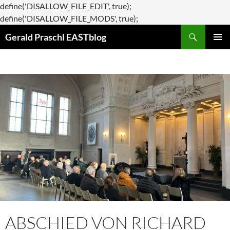
define('DISALLOW_FILE_EDIT', true);
Zum
define('DISALLOW_FILE_MODS', true);
Suchen
Inhalt
Gerald Praschl EASTblog
springen
PRIMÄR
MENÜ
ABSCHIED VON RICHARD