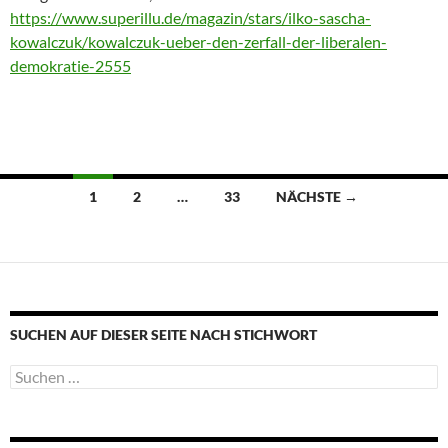
https://www.superillu.de/magazin/stars/ilko-sascha-
kowalczuk/kowalczuk-ueber-den-zerfall-der-liberalen-
demokratie-2555
Beitragsnavigation
1
2
…
33
NÄCHSTE →
SUCHEN AUF DIESER SEITE NACH STICHWORT
Suche
nach: