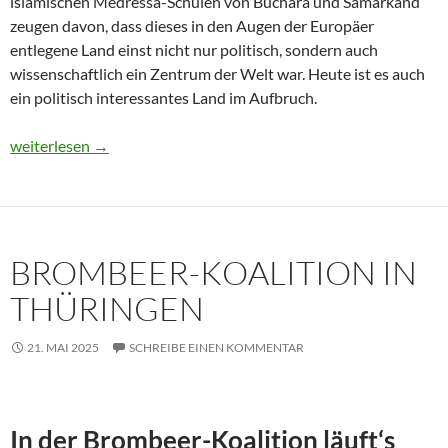
islamischen Medressa-Schulen von Buchara und Samarkand
zeugen davon, dass dieses in den Augen der Europäer
entlegene Land einst nicht nur politisch, sondern auch
wissenschaftlich ein Zentrum der Welt war. Heute ist es auch
ein politisch interessantes Land im Aufbruch.
Usbekistan 2025: Unterwegs in einem Land im Aufbruch
weiterlesen
→
BROMBEER-KOALITION IN
THÜRINGEN
21. MAI 2025
SCHREIBE EINEN KOMMENTAR
In der Brombeer-Koalition läuft‘s