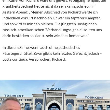
ein Rüffel von Richard wäre uns gewiss. Wolfgang Templin, der
krankheitsbedingt heute nicht da sein kann, schrieb mir
gestern Abend: „Meinen Abschied von Richard werde ich
individuell vor Ort nachholen. Er war ein tapferer Kämpfer,
und so wird er mir nah bleiben. Die jüngsten unsäglichen
russisch-amerikanischen `Verhandlungssignale` sollten uns
darin bestärken so klar zu sein wie er es immer war.´
In diesem Sinne, wenn auch ohne pathetisches
Fäustegeschüttel: Zwar gibt’s kein letztes Gefecht, jedoch –
Lotta continua. Versprochen, Richard.