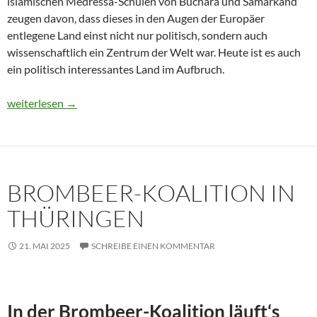
islamischen Medressa-Schulen von Buchara und Samarkand
zeugen davon, dass dieses in den Augen der Europäer
entlegene Land einst nicht nur politisch, sondern auch
wissenschaftlich ein Zentrum der Welt war. Heute ist es auch
ein politisch interessantes Land im Aufbruch.
Usbekistan 2025: Unterwegs in einem Land im Aufbruch
weiterlesen
→
BROMBEER-KOALITION IN
THÜRINGEN
21. MAI 2025
SCHREIBE EINEN KOMMENTAR
In der Brombeer-Koalition läuft‘s