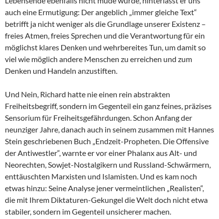
Lebensende ebenfalls nicht müde wurde, hinterlässt er uns
auch eine Ermutigung: Der angeblich „immer gleiche Text“
betrifft ja nicht weniger als die Grundlage unserer Existenz –
freies Atmen, freies Sprechen und die Verantwortung für ein
möglichst klares Denken und wehrbereites Tun, um damit so
viel wie möglich andere Menschen zu erreichen und zum
Denken und Handeln anzustiften.
Und Nein, Richard hatte nie einen rein abstrakten
Freiheitsbegriff, sondern im Gegenteil ein ganz feines, präzises
Sensorium für Freiheitsgefährdungen. Schon Anfang der
neunziger Jahre, danach auch in seinem zusammen mit Hannes
Stein geschriebenen Buch „Endzeit-Propheten. Die Offensive
der Antiwestler“, warnte er vor einer Phalanx aus Alt- und
Neorechten, Sowjet-Nostalgikern und Russland-Schwärmern,
enttäuschten Marxisten und Islamisten. Und es kam noch
etwas hinzu: Seine Analyse jener vermeintlichen „Realisten“,
die mit Ihrem Diktaturen-Gekungel die Welt doch nicht etwa
stabiler, sondern im Gegenteil unsicherer machen.