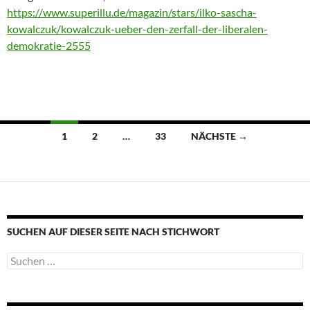
https://www.superillu.de/magazin/stars/ilko-sascha-
kowalczuk/kowalczuk-ueber-den-zerfall-der-liberalen-
demokratie-2555
Beitragsnavigation
1
2
…
33
NÄCHSTE →
SUCHEN AUF DIESER SEITE NACH STICHWORT
Suche
nach: