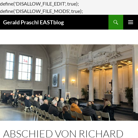
define('DISALLOW_FILE_EDIT', true);
Zum
define('DISALLOW_FILE_MODS', true);
Suchen
Inhalt
Gerald Praschl EASTblog
springen
PRIMÄR
MENÜ
ABSCHIED VON RICHARD