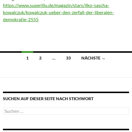
https://www.superillu.de/magazin/stars/ilko-sascha-
kowalczuk/kowalczuk-ueber-den-zerfall-der-liberalen-
demokratie-2555
Beitragsnavigation
1
2
…
33
NÄCHSTE →
SUCHEN AUF DIESER SEITE NACH STICHWORT
Suche
nach: