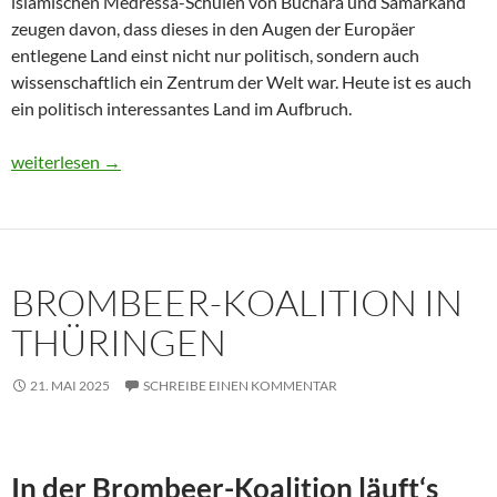
islamischen Medressa-Schulen von Buchara und Samarkand
zeugen davon, dass dieses in den Augen der Europäer
entlegene Land einst nicht nur politisch, sondern auch
wissenschaftlich ein Zentrum der Welt war. Heute ist es auch
ein politisch interessantes Land im Aufbruch.
Usbekistan 2025: Unterwegs in einem Land im Aufbruch
weiterlesen
→
BROMBEER-KOALITION IN
THÜRINGEN
21. MAI 2025
SCHREIBE EINEN KOMMENTAR
In der Brombeer-Koalition läuft‘s