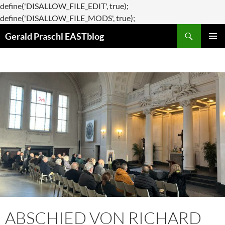
define('DISALLOW_FILE_EDIT', true);
Zum
define('DISALLOW_FILE_MODS', true);
Suchen
Inhalt
Gerald Praschl EASTblog
springen
PRIMÄR
MENÜ
ABSCHIED VON RICHARD