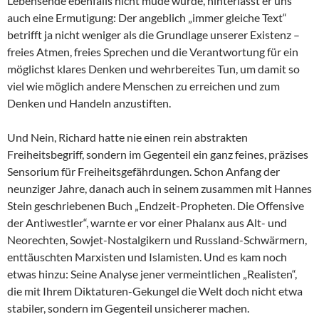
Lebensende ebenfalls nicht müde wurde, hinterlässt er uns
auch eine Ermutigung: Der angeblich „immer gleiche Text“
betrifft ja nicht weniger als die Grundlage unserer Existenz –
freies Atmen, freies Sprechen und die Verantwortung für ein
möglichst klares Denken und wehrbereites Tun, um damit so
viel wie möglich andere Menschen zu erreichen und zum
Denken und Handeln anzustiften.
Und Nein, Richard hatte nie einen rein abstrakten
Freiheitsbegriff, sondern im Gegenteil ein ganz feines, präzises
Sensorium für Freiheitsgefährdungen. Schon Anfang der
neunziger Jahre, danach auch in seinem zusammen mit Hannes
Stein geschriebenen Buch „Endzeit-Propheten. Die Offensive
der Antiwestler“, warnte er vor einer Phalanx aus Alt- und
Neorechten, Sowjet-Nostalgikern und Russland-Schwärmern,
enttäuschten Marxisten und Islamisten. Und es kam noch
etwas hinzu: Seine Analyse jener vermeintlichen „Realisten“,
die mit Ihrem Diktaturen-Gekungel die Welt doch nicht etwa
stabiler, sondern im Gegenteil unsicherer machen.