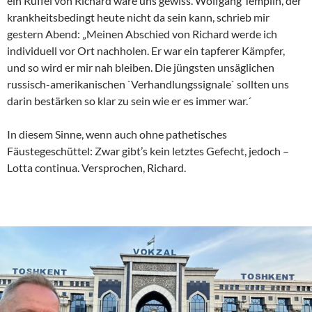
ein Rüffel von Richard wäre uns gewiss. Wolfgang Templin, der
krankheitsbedingt heute nicht da sein kann, schrieb mir
gestern Abend: „Meinen Abschied von Richard werde ich
individuell vor Ort nachholen. Er war ein tapferer Kämpfer,
und so wird er mir nah bleiben. Die jüngsten unsäglichen
russisch-amerikanischen `Verhandlungssignale` sollten uns
darin bestärken so klar zu sein wie er es immer war.´
In diesem Sinne, wenn auch ohne pathetisches
Fäustegeschüttel: Zwar gibt’s kein letztes Gefecht, jedoch –
Lotta continua. Versprochen, Richard.