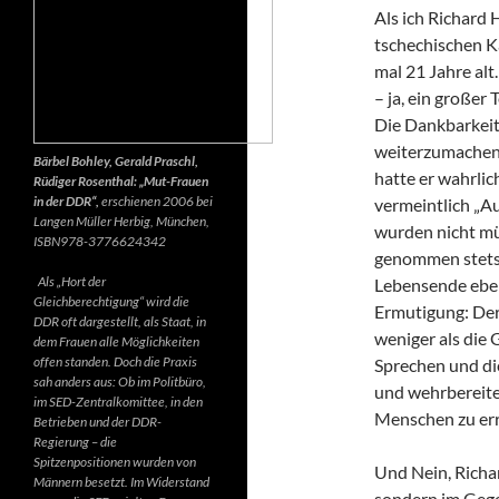
Als ich Richard 
tschechischen K
mal 21 Jahre alt.
– ja, ein großer
Die Dankbarkeit 
weiterzumachen.
Bärbel Bohley, Gerald Praschl,
hatte er wahrlic
Rüdiger Rosenthal: „Mut-Frauen
in der DDR“,
erschienen 2006 bei
vermeintlich „Au
Langen Müller Herbig, München,
wurden nicht mü
ISBN978-3776624342
genommen stets d
Als „Hort der
Lebensende ebenf
Gleichberechtigung“ wird die
Ermutigung: Der 
DDR oft dargestellt, als Staat, in
weniger als die 
dem Frauen alle Möglichkeiten
offen standen. Doch die Praxis
Sprechen und di
sah anders aus: Ob im Politbüro,
und wehrbereite
im SED-Zentralkomittee, in den
Menschen zu err
Betrieben und der DDR-
Regierung – die
Spitzenpositionen wurden von
Und Nein, Richar
Männern besetzt. Im Widerstand
sondern im Gegen