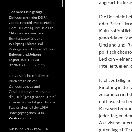
angesichts diese
„Ich habe Nein gesagt-
Die Beispiele li
Zivilcourage in der DDR“,
Gerald Praschl, Marco Hecht,
oder Peter-Hand
Homilius-Verlag, Berlin 2002.
Kulturöffentlich
Mit einem Vorwort von
genozidalen Mas
Bundestagspräsident
Wolfgang Thierse
und
Und und und. Ri
Beiträgen von
Helmut Müller-
politisch ebenso
Enbergs
und
Johann
Lexikon – einer
Legner
, ISBN 3-ISBN
897068915, Euro 9,90
Intellektuellen,
Die Geschichten in diesem
Nicht zufällig f
Buch erzählen von
Zivilcourage. Es sind
Empfang in der 
Geschichten von Menschen,
zusammen mit d
die „Nein“ gesagt haben. „Nein“
enthusiastischen
zu einer Spitzeltätigkeit für die
Staatssicherheit der 1989
Kiesewetter und
untergegangenen DDR.
jeder Tag, an de
Weiterlesen
→
Aktivist so uner
guter Tag ist fü
ICH HABE NEIN GESAGT
6.