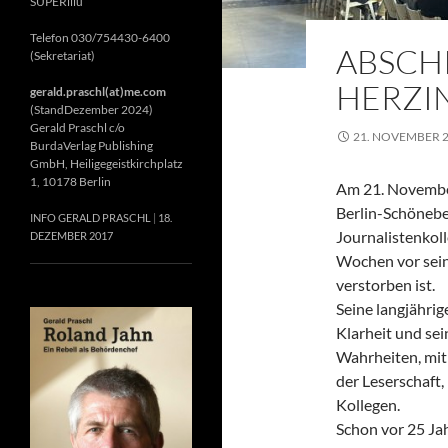
SUPERillu
Telefon 030/754430-6400
ABSCH
(Sekretariat)
HERZIN
gerald.praschl(at)me.com
(StandDezember 2024)
Gerald Praschl c/o
21. NOVEMBER 
BurdaVerlag Publishing
GmbH, Heiligegeistkirchplatz
1, 10178 Berlin
Am 21. November
Berlin-Schönebe
INFO GERALD PRASCHL
18.
Journalistenkol
DEZEMBER 2017
Wochen vor sein
verstorben ist.
Seine langjährig
Klarheit und se
Wahrheiten, mit 
der Leserschaft
Kollegen.
Schon vor 25 Jah