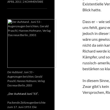
APRIL 2011
2 KOMMENTARE
Existentielle Ve
Blick hatte.
Dass er – wie se
uns fehlt, ganz e
jedoch in dieser
wäre uns gewiss
nicht da sein k
Richard werde ic
Kämpfer, und so 
russisch-amerik
bestärken so kla
Der Aufstand . Juni 53 –
Augenzeugen berichten, Gerald
In diesem Sinne
Praschl, Hannes Hofmann, Verlag
Das neue Berlin, 2003
Zwar gibt’s kein
Versprochen, Ri
„Der Aufstand Juni ’53“.
Packende Zeitzeugenberichte
zum 17. Juni 1953: Die