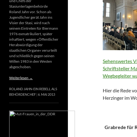
und Chefs der
Stasiunterlagenbehörde
Roland Jahn vor. Schon als
Jugendlicher gerät Jahn ins
Visier der Stasi, wird nach
seinem Eintreten für Biermann
1976 exmatrikuliert, später
inhaftiert, wegen »Öffentlicher
Herabwürdigung der
staatlichen Organe« verurteilt
und schließlich gegen seinen
Sehenswertes Vi
Willen 1983 in den Westen
abgeschoben.
Schriftsteller M
Wegbegleiter wa
Weiterlesen
→
ROLAND JAHN-EIN REBELL ALS
Hier die Rede vo
BEHÖRDENCHEF
6. MAI 2013
Herzinger im Wo
Grabrede für Ri