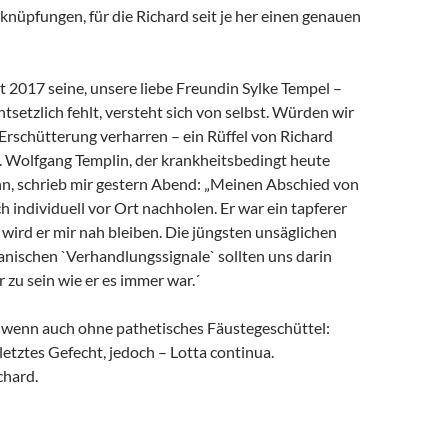
rknüpfungen, für die Richard seit je her einen genauen
it 2017 seine, unsere liebe Freundin Sylke Tempel –
ntsetzlich fehlt, versteht sich von selbst. Würden wir
 Erschütterung verharren – ein Rüffel von Richard
. Wolfgang Templin, der krankheitsbedingt heute
ann, schrieb mir gestern Abend: „Meinen Abschied von
h individuell vor Ort nachholen. Er war ein tapferer
wird er mir nah bleiben. Die jüngsten unsäglichen
anischen `Verhandlungssignale` sollten uns darin
r zu sein wie er es immer war.´
, wenn auch ohne pathetisches Fäustegeschüttel:
 letztes Gefecht, jedoch – Lotta continua.
chard.