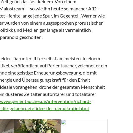
Zeit gefiel das fast keinem. Von einem
 Mainstream“ – so wie ihn heute so mancher AfD-
t –fehlte lange jede Spur, im Gegenteil. Warner wie
er wurden von einem ausgesprochen prorussischen
litikk und Medien gar lange als vermeintlich
paranoid gescholten.
Leider. Darunter litt er selbst am meisten. In einem
tikel, veröffentlicht auf Perlentaucher, zeichnet er ein
Ohne eine geistige Erneuerungsbewegung, die mit
nergie und Überzeugungskraft für den Erhalt
Ideale vorangehen, drohe der gesamten Menschheit
ein düsteres Zeitalter autoritärer und totalitärer
/www.perlentaucher.de/intervention/richard-
-die-gefaehrdete-idee-der-demokratie.html