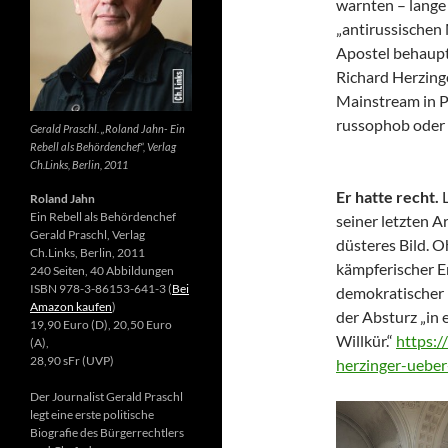
warnten – lange 
„antirussischen
Apostel behaupte
Richard Herzing
Mainstream in Po
russophob oder 
Gerald Praschl. „Roland Jahn- Ein
Rebell als Behördenchef“, Verlag
Ch.Links, Berlin, 2011
Er hatte recht.
Roland Jahn
Ein Rebell als Behördenchef
seiner letzten Ar
Gerald Praschl, Verlag
düsteres Bild. 
Ch.Links, Berlin, 2011
kämpferischer E
240 Seiten, 40 Abbildungen
ISBN 978-3-86153-641-3 (
Bei
demokratischer 
Amazon kaufen
)
der Absturz „in 
19,90 Euro (D), 20,50 Euro
Willkür.“
https:/
(A),
28,90 sFr (UVP)
herzinger-ueber
Der Journalist Gerald Praschl
legt eine erste politische
Biografie des Bürgerrechtlers