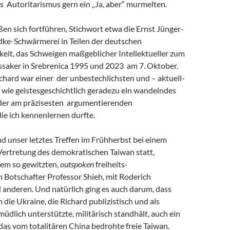
s Autoritarismus gern ein „Ja, aber“ murmelten.
eßen sich fortführen, Stichwort etwa die Ernst Jünger-
ke-Schwärmerei in Teilen der deutschen
keit, das Schweigen maßgeblicher Intellektueller zum
saker in Srebrenica 1995 und 2023 am 7. Oktober.
chard war einer der unbestechlichsten und – aktuell-
 wie geistesgeschichtlich geradezu ein wandelndes
 der am präzisesten argumentierenden
 die ich kennenlernen durfte.
and unser letztes Treffen im Frühherbst bei einem
Vertretung des demokratischen Taiwan statt,
em so gewitzten,
outspoken
freiheits-
 Botschafter Professor Shieh, mit Roderich
 anderen. Und natürlich ging es auch darum, dass
m die Ukraine, die Richard publizistisch und als
müdlich unterstützte, militärisch standhält, auch ein
r das vom totalitären China bedrohte freie Taiwan.