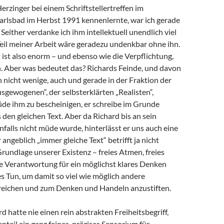
Herzinger bei einem Schriftstellertreffen im
arlsbad im Herbst 1991 kennenlernte, war ich gerade
 Seither verdanke ich ihm intellektuell unendlich viel
 Teil meiner Arbeit wäre geradezu undenkbar ohne ihn.
ist also enorm – und ebenso wie die Verpflichtung,
 Aber was bedeutet das? Richards Feinde, und davon
h nicht wenige, auch und gerade in der Fraktion der
sgewogenen“, der selbsterklärten „Realisten“,
de ihm zu bescheinigen, er schreibe im Grunde
en gleichen Text. Aber da Richard bis an sein
alls nicht müde wurde, hinterlässt er uns auch eine
angeblich „immer gleiche Text“ betrifft ja nicht
Grundlage unserer Existenz – freies Atmen, freies
e Verantwortung für ein möglichst klares Denken
s Tun, um damit so viel wie möglich andere
eichen und zum Denken und Handeln anzustiften.
d hatte nie einen rein abstrakten Freiheitsbegriff,
teil ein ganz feines, präzises Sensorium für