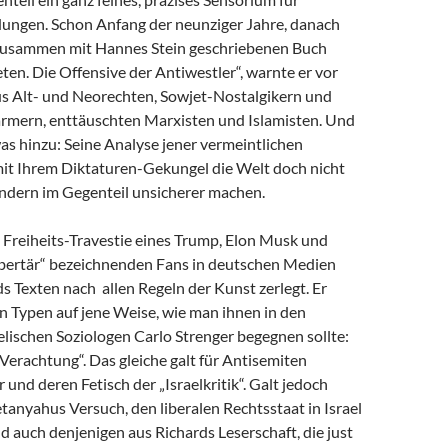
dungen. Schon Anfang der neunziger Jahre, danach
zusammen mit Hannes Stein geschriebenen Buch
en. Die Offensive der Antiwestler“, warnte er vor
us Alt- und Neorechten, Sowjet-Nostalgikern und
mern, enttäuschten Marxisten und Islamisten. Und
as hinzu: Seine Analyse jener vermeintlichen
 mit Ihrem Diktaturen-Gekungel die Welt doch nicht
ondern im Gegenteil unsicherer machen.
e Freiheits-Travestie eines Trump, Elon Musk und
libertär“ bezeichnenden Fans in deutschen Medien
s Texten nach allen Regeln der Kunst zerlegt. Er
n Typen auf jene Weise, wie man ihnen in den
lischen Soziologen Carlo Strenger begegnen sollte:
r Verachtung“. Das gleiche galt für Antisemiten
 und deren Fetisch der „Israelkritik“. Galt jedoch
anyahus Versuch, den liberalen Rechtsstaat in Israel
nd auch denjenigen aus Richards Leserschaft, die just