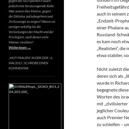
gegen die SED spielten Frauen
jedoch eine herausragende Rolle.
Freiheitsgefähr
Was waren ihre Motive, gegen
auch in seinem 
die Diktatur aufzubegehren und
„Endzeit-Prophet
Zivilcourage zu zeigen? Waren sie
weniger anfällig für die
einer Phalanx a
Verlockungen der Macht und der
Russland-Schwär
Privilegien, nach denen viele
es kam noch etw
Männer strebten?
Weiterlesen
→
„Realisten“, die
etwa stabiler, s
„MUT-FRAUEN“ IN DER DDR
6.
MAI 2012
SCHREIBE EINEN
Nicht zuletzt di
KOMMENTAR
deren sich als „
wurde in Richard
begegnete diese
Worten des israe
mit „zivilisierte
jeglicher Couleur
auch Premier Net
zu schleifen – u