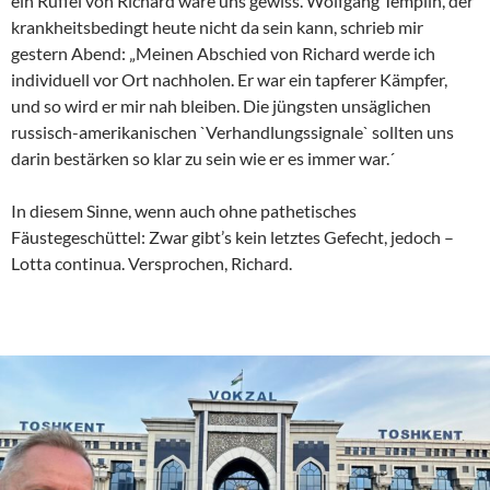
ein Rüffel von Richard wäre uns gewiss. Wolfgang Templin, der
krankheitsbedingt heute nicht da sein kann, schrieb mir
gestern Abend: „Meinen Abschied von Richard werde ich
individuell vor Ort nachholen. Er war ein tapferer Kämpfer,
und so wird er mir nah bleiben. Die jüngsten unsäglichen
russisch-amerikanischen `Verhandlungssignale` sollten uns
darin bestärken so klar zu sein wie er es immer war.´
In diesem Sinne, wenn auch ohne pathetisches
Fäustegeschüttel: Zwar gibt’s kein letztes Gefecht, jedoch –
Lotta continua. Versprochen, Richard.