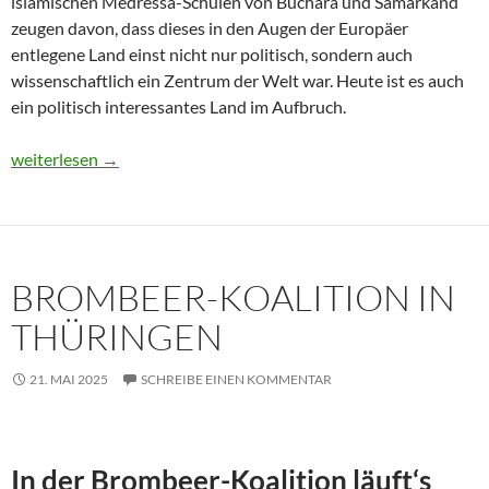
islamischen Medressa-Schulen von Buchara und Samarkand
zeugen davon, dass dieses in den Augen der Europäer
entlegene Land einst nicht nur politisch, sondern auch
wissenschaftlich ein Zentrum der Welt war. Heute ist es auch
ein politisch interessantes Land im Aufbruch.
Usbekistan 2025: Unterwegs in einem Land im Aufbruch
weiterlesen
→
BROMBEER-KOALITION IN
THÜRINGEN
21. MAI 2025
SCHREIBE EINEN KOMMENTAR
In der Brombeer-Koalition läuft‘s