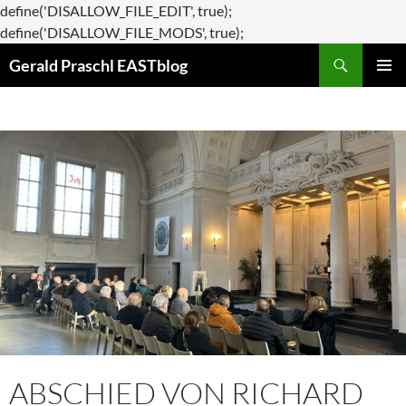
define('DISALLOW_FILE_EDIT', true);
Zum
define('DISALLOW_FILE_MODS', true);
Suchen
Inhalt
Gerald Praschl EASTblog
springen
PRIMÄR
MENÜ
ABSCHIED VON RICHARD