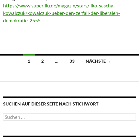
https://www.superillu.de/magazin/stars/ilko-sascha-
kowalczuk/kowalczuk-ueber-den-zerfall-der-liberalen-
demokratie-2555
Beitragsnavigation
1
2
…
33
NÄCHSTE →
SUCHEN AUF DIESER SEITE NACH STICHWORT
Suche
nach: