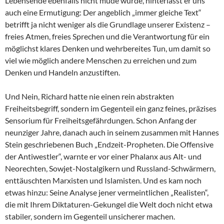
Lebensende ebenfalls nicht müde wurde, hinterlässt er uns
auch eine Ermutigung: Der angeblich „immer gleiche Text“
betrifft ja nicht weniger als die Grundlage unserer Existenz –
freies Atmen, freies Sprechen und die Verantwortung für ein
möglichst klares Denken und wehrbereites Tun, um damit so
viel wie möglich andere Menschen zu erreichen und zum
Denken und Handeln anzustiften.
Und Nein, Richard hatte nie einen rein abstrakten
Freiheitsbegriff, sondern im Gegenteil ein ganz feines, präzises
Sensorium für Freiheitsgefährdungen. Schon Anfang der
neunziger Jahre, danach auch in seinem zusammen mit Hannes
Stein geschriebenen Buch „Endzeit-Propheten. Die Offensive
der Antiwestler“, warnte er vor einer Phalanx aus Alt- und
Neorechten, Sowjet-Nostalgikern und Russland-Schwärmern,
enttäuschten Marxisten und Islamisten. Und es kam noch
etwas hinzu: Seine Analyse jener vermeintlichen „Realisten“,
die mit Ihrem Diktaturen-Gekungel die Welt doch nicht etwa
stabiler, sondern im Gegenteil unsicherer machen.