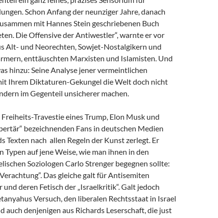
dungen. Schon Anfang der neunziger Jahre, danach
zusammen mit Hannes Stein geschriebenen Buch
en. Die Offensive der Antiwestler“, warnte er vor
us Alt- und Neorechten, Sowjet-Nostalgikern und
mern, enttäuschten Marxisten und Islamisten. Und
as hinzu: Seine Analyse jener vermeintlichen
 mit Ihrem Diktaturen-Gekungel die Welt doch nicht
ondern im Gegenteil unsicherer machen.
e Freiheits-Travestie eines Trump, Elon Musk und
libertär“ bezeichnenden Fans in deutschen Medien
s Texten nach allen Regeln der Kunst zerlegt. Er
n Typen auf jene Weise, wie man ihnen in den
lischen Soziologen Carlo Strenger begegnen sollte:
r Verachtung“. Das gleiche galt für Antisemiten
 und deren Fetisch der „Israelkritik“. Galt jedoch
anyahus Versuch, den liberalen Rechtsstaat in Israel
nd auch denjenigen aus Richards Leserschaft, die just