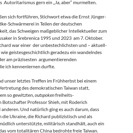
s Autoritarismus gern ein „Ja, aber“ murmelten.
eßen sich fortführen, Stichwort etwa die Ernst Jünger-
ke-Schwärmerei in Teilen der deutschen
keit, das Schweigen maßgeblicher Intellektueller zum
saker in Srebrenica 1995 und 2023 am 7. Oktober.
chard war einer der unbestechlichsten und – aktuell-
 wie geistesgeschichtlich geradezu ein wandelndes
 der am präzisesten argumentierenden
 die ich kennenlernen durfte.
and unser letztes Treffen im Frühherbst bei einem
Vertretung des demokratischen Taiwan statt,
em so gewitzten,
outspoken
freiheits-
 Botschafter Professor Shieh, mit Roderich
 anderen. Und natürlich ging es auch darum, dass
m die Ukraine, die Richard publizistisch und als
müdlich unterstützte, militärisch standhält, auch ein
r das vom totalitären China bedrohte freie Taiwan.