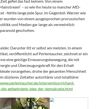
Zeit gefiel das fast keinem. Von einem
 Mainstream“ – so wie ihn heute so mancher AfD-
t –fehlte lange jede Spur, im Gegenteil. Warner wie
er wurden von einem ausgesprochen prorussischen
litikk und Medien gar lange als vermeintlich
paranoid gescholten.
Leider. Darunter litt er selbst am meisten. In einem
tikel, veröffentlicht auf Perlentaucher, zeichnet er ein
Ohne eine geistige Erneuerungsbewegung, die mit
nergie und Überzeugungskraft für den Erhalt
Ideale vorangehen, drohe der gesamten Menschheit
ein düsteres Zeitalter autoritärer und totalitärer
/www.perlentaucher.de/intervention/richard-
-die-gefaehrdete-idee-der-demokratie.html