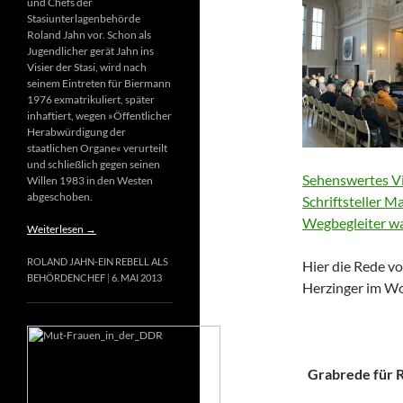
und Chefs der
Stasiunterlagenbehörde
Roland Jahn vor. Schon als
Jugendlicher gerät Jahn ins
Visier der Stasi, wird nach
seinem Eintreten für Biermann
1976 exmatrikuliert, später
inhaftiert, wegen »Öffentlicher
Herabwürdigung der
staatlichen Organe« verurteilt
und schließlich gegen seinen
Sehenswertes Vi
Willen 1983 in den Westen
abgeschoben.
Schriftsteller M
Wegbegleiter wa
Weiterlesen
→
ROLAND JAHN-EIN REBELL ALS
Hier die Rede vo
BEHÖRDENCHEF
6. MAI 2013
Herzinger im Wo
Grabrede für Ri