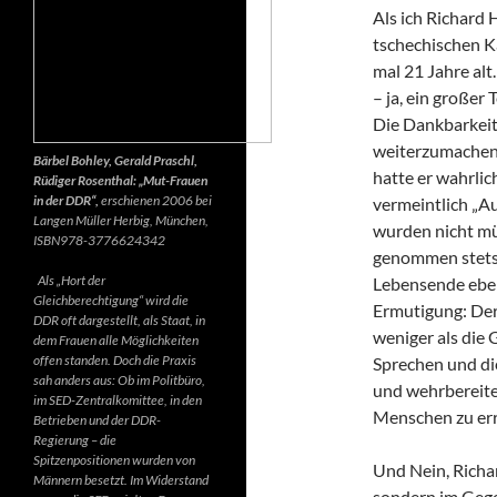
Als ich Richard 
tschechischen K
mal 21 Jahre alt.
– ja, ein großer
Die Dankbarkeit 
weiterzumachen.
Bärbel Bohley, Gerald Praschl,
hatte er wahrlic
Rüdiger Rosenthal: „Mut-Frauen
in der DDR“,
erschienen 2006 bei
vermeintlich „Au
Langen Müller Herbig, München,
wurden nicht mü
ISBN978-3776624342
genommen stets d
Als „Hort der
Lebensende ebenf
Gleichberechtigung“ wird die
Ermutigung: Der 
DDR oft dargestellt, als Staat, in
weniger als die 
dem Frauen alle Möglichkeiten
offen standen. Doch die Praxis
Sprechen und di
sah anders aus: Ob im Politbüro,
und wehrbereite
im SED-Zentralkomittee, in den
Menschen zu err
Betrieben und der DDR-
Regierung – die
Spitzenpositionen wurden von
Und Nein, Richar
Männern besetzt. Im Widerstand
sondern im Gegen