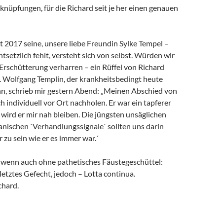
rknüpfungen, für die Richard seit je her einen genauen
it 2017 seine, unsere liebe Freundin Sylke Tempel –
ntsetzlich fehlt, versteht sich von selbst. Würden wir
 Erschütterung verharren – ein Rüffel von Richard
. Wolfgang Templin, der krankheitsbedingt heute
ann, schrieb mir gestern Abend: „Meinen Abschied von
h individuell vor Ort nachholen. Er war ein tapferer
wird er mir nah bleiben. Die jüngsten unsäglichen
anischen `Verhandlungssignale` sollten uns darin
r zu sein wie er es immer war.´
, wenn auch ohne pathetisches Fäustegeschüttel:
 letztes Gefecht, jedoch – Lotta continua.
chard.