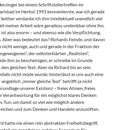
Herzinger bei einem Schriftstellertreffen im
arlsbad im Herbst 1991 kennenlernte, war ich gerade
 Seither verdanke ich ihm intellektuell unendlich viel
 Teil meiner Arbeit wäre geradezu undenkbar ohne ihn.
ist also enorm – und ebenso wie die Verpflichtung,
 Aber was bedeutet das? Richards Feinde, und davon
h nicht wenige, auch und gerade in der Fraktion der
sgewogenen“, der selbsterklärten „Realisten“,
de ihm zu bescheinigen, er schreibe im Grunde
en gleichen Text. Aber da Richard bis an sein
alls nicht müde wurde, hinterlässt er uns auch eine
angeblich „immer gleiche Text“ betrifft ja nicht
Grundlage unserer Existenz – freies Atmen, freies
e Verantwortung für ein möglichst klares Denken
s Tun, um damit so viel wie möglich andere
eichen und zum Denken und Handeln anzustiften.
d hatte nie einen rein abstrakten Freiheitsbegriff,
teil ein ganz feines, präzises Sensorium für