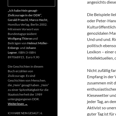
angesichts diese
„Ich habe Nein gesagt-
Die Beispiele li
Zivilcourage in der DDR“,
Gerald Praschl, Marco Hecht,
oder Peter-Hand
Homilius-Verlag, Berlin 2002.
Kulturöffentlich
Mit einem Vorwort von
genozidalen Mas
Bundestagspräsident
Wolfgang Thierse
und
Und und und. Ri
Beiträgen von
Helmut Müller-
politisch ebenso
Enbergs
und
Johann
Lexikon – einer
Legner
, ISBN 3-ISBN
897068915, Euro 9,90
Intellektuellen,
Die Geschichten in diesem
Nicht zufällig f
Buch erzählen von
Zivilcourage. Es sind
Empfang in der 
Geschichten von Menschen,
zusammen mit d
die „Nein“ gesagt haben. „Nein“
enthusiastischen
zu einer Spitzeltätigkeit für die
Staatssicherheit der 1989
Kiesewetter und
untergegangenen DDR.
jeder Tag, an de
Weiterlesen
→
Aktivist so uner
guter Tag ist fü
ICH HABE NEIN GESAGT
6.