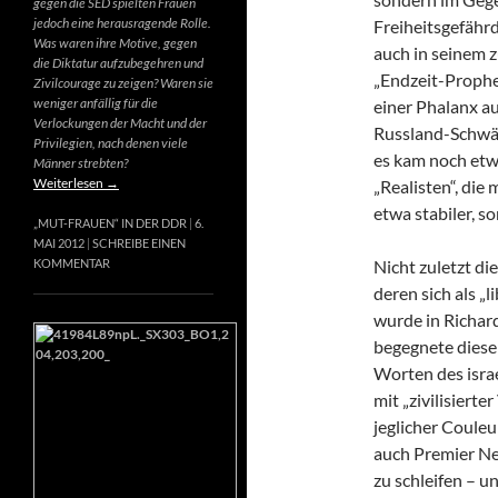
gegen die SED spielten Frauen
jedoch eine herausragende Rolle.
Freiheitsgefähr
Was waren ihre Motive, gegen
auch in seinem 
die Diktatur aufzubegehren und
„Endzeit-Prophet
Zivilcourage zu zeigen? Waren sie
weniger anfällig für die
einer Phalanx a
Verlockungen der Macht und der
Russland-Schwär
Privilegien, nach denen viele
es kam noch etw
Männer strebten?
Weiterlesen
→
„Realisten“, die
etwa stabiler, s
„MUT-FRAUEN“ IN DER DDR
6.
MAI 2012
SCHREIBE EINEN
Nicht zuletzt di
KOMMENTAR
deren sich als „
wurde in Richard
begegnete diese
Worten des israe
mit „zivilisierte
jeglicher Couleur
auch Premier Net
zu schleifen – u