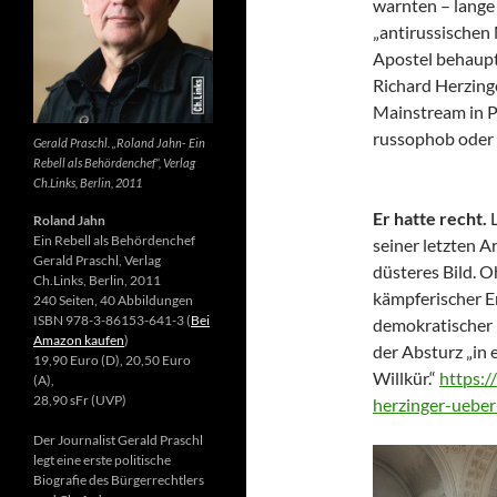
warnten – lange 
„antirussischen
Apostel behaupte
Richard Herzing
Mainstream in Po
russophob oder 
Gerald Praschl. „Roland Jahn- Ein
Rebell als Behördenchef“, Verlag
Ch.Links, Berlin, 2011
Er hatte recht.
Roland Jahn
Ein Rebell als Behördenchef
seiner letzten Ar
Gerald Praschl, Verlag
düsteres Bild. 
Ch.Links, Berlin, 2011
kämpferischer E
240 Seiten, 40 Abbildungen
ISBN 978-3-86153-641-3 (
Bei
demokratischer 
Amazon kaufen
)
der Absturz „in 
19,90 Euro (D), 20,50 Euro
Willkür.“
https:/
(A),
28,90 sFr (UVP)
herzinger-ueber
Der Journalist Gerald Praschl
legt eine erste politische
Biografie des Bürgerrechtlers