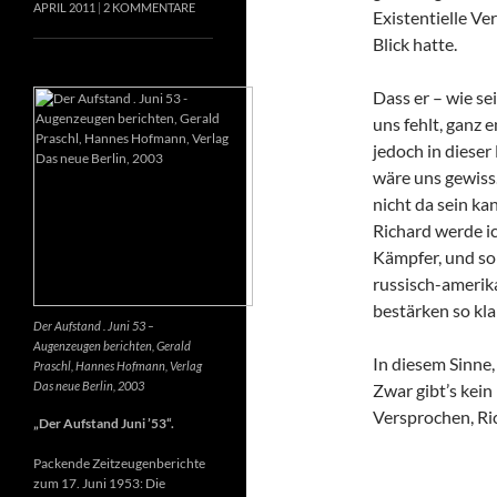
APRIL 2011
2 KOMMENTARE
Existentielle Ve
Blick hatte.
Dass er – wie se
uns fehlt, ganz e
jedoch in dieser
wäre uns gewiss
nicht da sein k
Richard werde ic
Kämpfer, und so 
russisch-amerik
bestärken so kla
Der Aufstand . Juni 53 –
Augenzeugen berichten, Gerald
In diesem Sinne
Praschl, Hannes Hofmann, Verlag
Das neue Berlin, 2003
Zwar gibt’s kein
Versprochen, Ri
„Der Aufstand Juni ’53“.
Packende Zeitzeugenberichte
zum 17. Juni 1953: Die