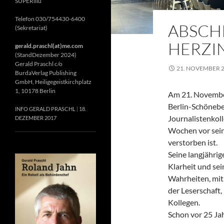
SUPERillu
Telefon 030/754430-6400
ABSCH
(Sekretariat)
HERZIN
gerald.praschl(at)me.com
(StandDezember 2024)
Gerald Praschl c/o
21. NOVEMBER 
BurdaVerlag Publishing
GmbH, Heiligegeistkirchplatz
1, 10178 Berlin
Am 21. November
Berlin-Schönebe
INFO GERALD PRASCHL
18.
Journalistenkol
DEZEMBER 2017
Wochen vor sein
verstorben ist.
Seine langjährig
Klarheit und se
Wahrheiten, mit 
der Leserschaft
Kollegen.
Schon vor 25 Jah