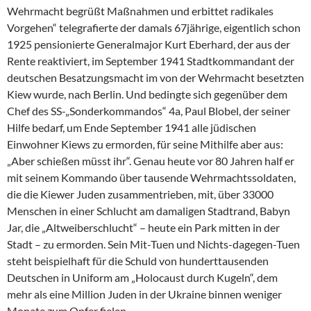
Wehrmacht begrüßt Maßnahmen und erbittet radikales
Vorgehen“ telegrafierte der damals 67jährige, eigentlich schon
1925 pensionierte Generalmajor Kurt Eberhard, der aus der
Rente reaktiviert, im September 1941 Stadtkommandant der
deutschen Besatzungsmacht im von der Wehrmacht besetzten
Kiew wurde, nach Berlin. Und bedingte sich gegenüber dem
Chef des SS-„Sonderkommandos“ 4a, Paul Blobel, der seiner
Hilfe bedarf, um Ende September 1941 alle jüdischen
Einwohner Kiews zu ermorden, für seine Mithilfe aber aus:
„Aber schießen müsst ihr“. Genau heute vor 80 Jahren half er
mit seinem Kommando über tausende Wehrmachtssoldaten,
die die Kiewer Juden zusammentrieben, mit, über 33000
Menschen in einer Schlucht am damaligen Stadtrand, Babyn
Jar, die „Altweiberschlucht“ – heute ein Park mitten in der
Stadt – zu ermorden. Sein Mit-Tuen und Nichts-dagegen-Tuen
steht beispielhaft für die Schuld von hunderttausenden
Deutschen in Uniform am „Holocaust durch Kugeln“, dem
mehr als eine Million Juden in der Ukraine binnen weniger
Monate zum Opfer fielen.