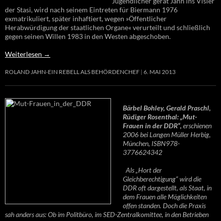
Jugendlicher gerät Jahn ins Visier
der Stasi, wird nach seinem Eintreten für Biermann 1976
exmatrikuliert, später inhaftiert, wegen »Öffentlicher
Herabwürdigung der staatlichen Organe« verurteilt und schließlich
gegen seinen Willen 1983 in den Westen abgeschoben.
Weiterlesen
→
ROLAND JAHN-EIN REBELL ALS BEHÖRDENCHEF
6. MAI 2013
Bärbel Bohley, Gerald Praschl,
Rüdiger Rosenthal: „Mut-
Frauen in der DDR“,
erschienen
2006 bei Langen Müller Herbig,
München, ISBN978-
3776624342
Als „Hort der
Gleichberechtigung“ wird die
DDR oft dargestellt, als Staat, in
dem Frauen alle Möglichkeiten
offen standen. Doch die Praxis
sah anders aus: Ob im Politbüro, im SED-Zentralkomittee, in den Betrieben