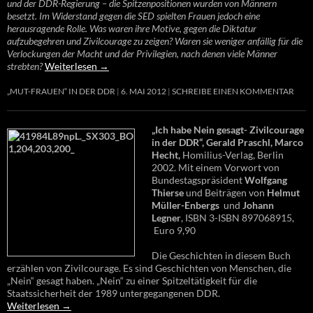
und der DDR-Regierung – die Spitzenpositionen wurden von Männern
besetzt. Im Widerstand gegen die SED spielten Frauen jedoch eine
herausragende Rolle. Was waren ihre Motive, gegen die Diktatur
aufzubegehren und Zivilcourage zu zeigen? Waren sie weniger anfällig für die
Verlockungen der Macht und der Privilegien, nach denen viele Männer
strebten?
Weiterlesen
→
„MUT-FRAUEN“ IN DER DDR
6. MAI 2012
SCHREIBE EINEN KOMMENTAR
„Ich habe Nein gesagt- Zivilcourage
in der DDR“, Gerald Praschl, Marco
Hecht,
Homilius-Verlag, Berlin
2002. Mit einem Vorwort von
Bundestagspräsident
Wolfgang
Thierse
und Beiträgen von
Helmut
Müller-Enbergs
und
Johann
Legner
, ISBN 3-ISBN 897068915,
Euro 9,90
Die Geschichten in diesem Buch
erzählen von Zivilcourage. Es sind Geschichten von Menschen, die
„Nein“ gesagt haben. „Nein“ zu einer Spitzeltätigkeit für die
Staatssicherheit der 1989 untergegangenen DDR.
Weiterlesen
→