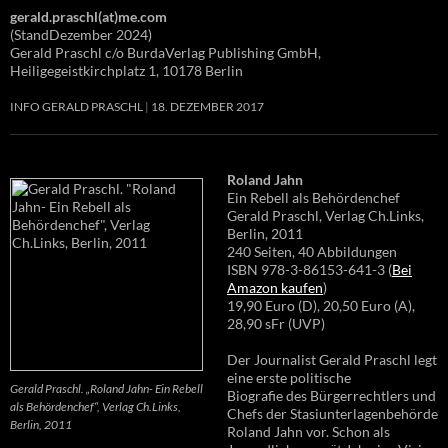
gerald.praschl(at)me.com
(StandDezember 2024)
Gerald Praschl c/o BurdaVerlag Publishing GmbH,
Heiligegeistkirchplatz 1, 10178 Berlin
INFO GERALD PRASCHL
18. DEZEMBER 2017
Roland Jahn
Ein Rebell als Behördenchef
Gerald Praschl, Verlag Ch.Links,
Berlin, 2011
240 Seiten, 40 Abbildungen
ISBN 978-3-86153-641-3 (
Bei
Amazon kaufen
)
19,90 Euro (D), 20,50 Euro (A),
28,90 sFr (UVP)
Der Journalist Gerald Praschl legt
eine erste politische
Gerald Praschl. „Roland Jahn- Ein Rebell
Biografie des Bürgerrechtlers und
als Behördenchef“, Verlag Ch.Links,
Chefs der Stasiunterlagenbehörde
Berlin, 2011
Roland Jahn vor. Schon als