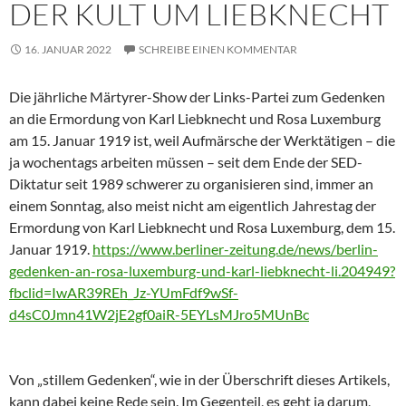
DER KULT UM LIEBKNECHT
16. JANUAR 2022
SCHREIBE EINEN KOMMENTAR
Die jährliche Märtyrer-Show der Links-Partei zum Gedenken
an die Ermordung von Karl Liebknecht und Rosa Luxemburg
am 15. Januar 1919 ist, weil Aufmärsche der Werktätigen – die
ja wochentags arbeiten müssen – seit dem Ende der SED-
Diktatur seit 1989 schwerer zu organisieren sind, immer an
einem Sonntag, also meist nicht am eigentlich Jahrestag der
Ermordung von Karl Liebknecht und Rosa Luxemburg, dem 15.
Januar 1919.
https://www.berliner-zeitung.de/news/berlin-
gedenken-an-rosa-luxemburg-und-karl-liebknecht-li.204949?
fbclid=IwAR39REh_Jz-YUmFdf9wSf-
d4sC0Jmn41W2jE2gf0aiR-5EYLsMJro5MUnBc
Von „stillem Gedenken“, wie in der Überschrift dieses Artikels,
kann dabei keine Rede sein. Im Gegenteil, es geht ja darum,