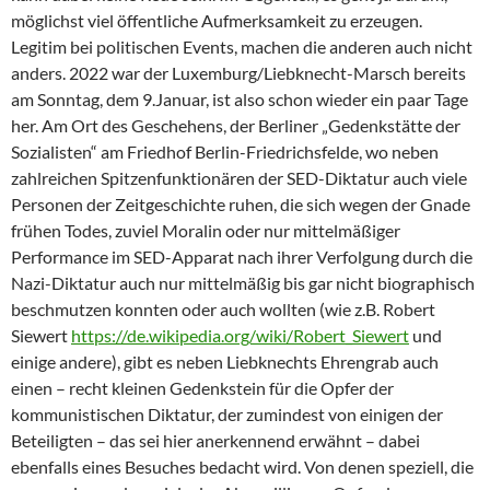
möglichst viel öffentliche Aufmerksamkeit zu erzeugen.
Legitim bei politischen Events, machen die anderen auch nicht
anders. 2022 war der Luxemburg/Liebknecht-Marsch bereits
am Sonntag, dem 9.Januar, ist also schon wieder ein paar Tage
her. Am Ort des Geschehens, der Berliner „Gedenkstätte der
Sozialisten“ am Friedhof Berlin-Friedrichsfelde, wo neben
zahlreichen Spitzenfunktionären der SED-Diktatur auch viele
Personen der Zeitgeschichte ruhen, die sich wegen der Gnade
frühen Todes, zuviel Moralin oder nur mittelmäßiger
Performance im SED-Apparat nach ihrer Verfolgung durch die
Nazi-Diktatur auch nur mittelmäßig bis gar nicht biographisch
beschmutzen konnten oder auch wollten (wie z.B. Robert
Siewert
https://de.wikipedia.org/wiki/Robert_Siewert
und
einige andere), gibt es neben Liebknechts Ehrengrab auch
einen – recht kleinen Gedenkstein für die Opfer der
kommunistischen Diktatur, der zumindest von einigen der
Beteiligten – das sei hier anerkennend erwähnt – dabei
ebenfalls eines Besuches bedacht wird. Von denen speziell, die