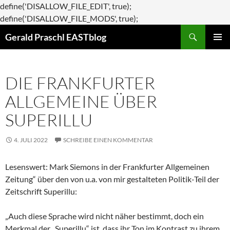
define('DISALLOW_FILE_EDIT', true);
Zum
define('DISALLOW_FILE_MODS', true);
Suchen
Inhalt
Gerald Praschl EASTblog
springen
PRIMÄR
MENÜ
DIE FRANKFURTER
ALLGEMEINE ÜBER
SUPERILLU
4. JULI 2022
SCHREIBE EINEN KOMMENTAR
Lesenswert: Mark Siemons in der Frankfurter Allgemeinen
Zeitung“ über den von u.a. von mir gestalteten Politik-Teil der
Zeitschrift Superillu:
„Auch diese Sprache wird nicht näher bestimmt, doch ein
Merkmal der „Superillu“ ist, dass ihr Ton im Kontrast zu ihrem