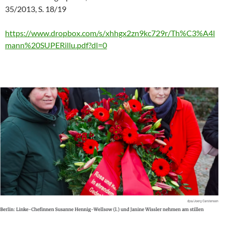
35/2013, S. 18/19
https://www.dropbox.com/s/xhhgx2zn9kc729r/Th%C3%A4l
mann%20SUPERillu.pdf?dl=0