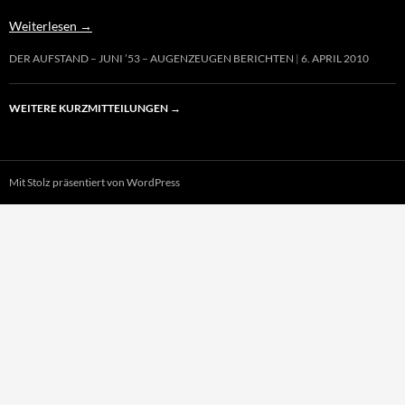
Weiterlesen
→
DER AUFSTAND – JUNI ’53 – AUGENZEUGEN BERICHTEN
6. APRIL 2010
WEITERE KURZMITTEILUNGEN
→
Mit Stolz präsentiert von WordPress