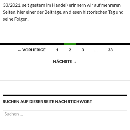
33/2021, seit gestern im Handel) erinnern wir auf mehreren
Seiten, hier einer der Beiträge, an diesen historischen Tag und
seine Folgen.
Beitragsnavigation
← VORHERIGE
1
2
3
…
33
NÄCHSTE →
SUCHEN AUF DIESER SEITE NACH STICHWORT
Suche
nach: