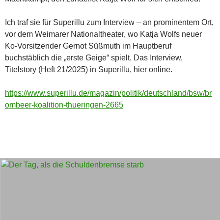
Ich traf sie für Superillu zum Interview – an prominentem Ort,
vor dem Weimarer Nationaltheater, wo Katja Wolfs neuer
Ko-Vorsitzender Gernot Süßmuth im Hauptberuf
buchstäblich die „erste Geige“ spielt. Das Interview,
Titelstory (Heft 21/2025) in Superillu, hier online.
https://www.superillu.de/magazin/politik/deutschland/bsw/br
ombeer-koalition-thueringen-2665