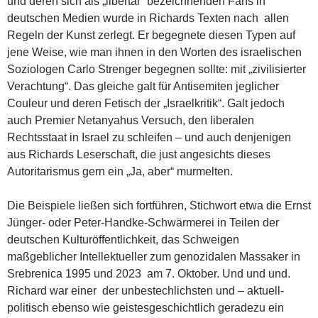
und deren sich als „libertär“ bezeichnenden Fans in
deutschen Medien wurde in Richards Texten nach allen
Regeln der Kunst zerlegt. Er begegnete diesen Typen auf
jene Weise, wie man ihnen in den Worten des israelischen
Soziologen Carlo Strenger begegnen sollte: mit „zivilisierter
Verachtung“. Das gleiche galt für Antisemiten jeglicher
Couleur und deren Fetisch der „Israelkritik“. Galt jedoch
auch Premier Netanyahus Versuch, den liberalen
Rechtsstaat in Israel zu schleifen – und auch denjenigen
aus Richards Leserschaft, die just angesichts dieses
Autoritarismus gern ein „Ja, aber“ murmelten.
Die Beispiele ließen sich fortführen, Stichwort etwa die Ernst
Jünger- oder Peter-Handke-Schwärmerei in Teilen der
deutschen Kulturöffentlichkeit, das Schweigen
maßgeblicher Intellektueller zum genozidalen Massaker in
Srebrenica 1995 und 2023 am 7. Oktober. Und und und.
Richard war einer der unbestechlichsten und – aktuell-
politisch ebenso wie geistesgeschichtlich geradezu ein