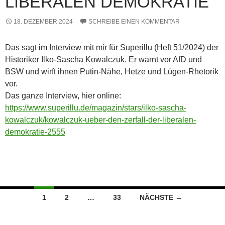
LIBERALEN DEMOKRATIE“
18. DEZEMBER 2024
SCHREIBE EINEN KOMMENTAR
Das sagt im Interview mit mir für Superillu (Heft 51/2024) der
Historiker Ilko-Sascha Kowalczuk. Er warnt vor AfD und
BSW und wirft ihnen Putin-Nähe, Hetze und Lügen-Rhetorik
vor.
Das ganze Interview, hier online:
https://www.superillu.de/magazin/stars/ilko-sascha-
kowalczuk/kowalczuk-ueber-den-zerfall-der-liberalen-
demokratie-2555
Beitragsnavigation
1
2
…
33
NÄCHSTE →