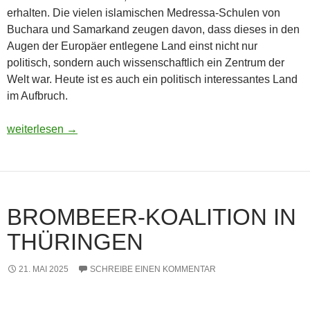
erhalten. Die vielen islamischen Medressa-Schulen von
Buchara und Samarkand zeugen davon, dass dieses in den
Augen der Europäer entlegene Land einst nicht nur
politisch, sondern auch wissenschaftlich ein Zentrum der
Welt war. Heute ist es auch ein politisch interessantes Land
im Aufbruch.
Usbekistan 2025: Unterwegs in einem Land im Aufbruch
weiterlesen
→
BROMBEER-KOALITION IN
THÜRINGEN
21. MAI 2025
SCHREIBE EINEN KOMMENTAR