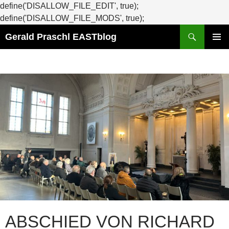
define('DISALLOW_FILE_EDIT', true);
Zum
define('DISALLOW_FILE_MODS', true);
Suchen
Inhalt
Gerald Praschl EASTblog
springen
PRIMÄR
MENÜ
ABSCHIED VON RICHARD